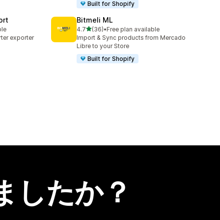
Built for Shopify
ort
Bitmeli ML
5つ星中
ble
4.7
(36)
•
Free plan available
合計レビュー数：36件
ter exporter
Import & Sync products from Mercado
Libre to your Store
Built for Shopify
ましたか？