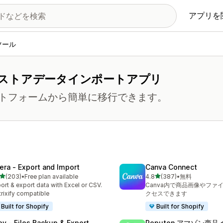
アプリを
ツール
ストアデータインポートアプリ
トフォームから簡単に移行できます。
tera ‑ Export and Import
Canva Connect
5つ星中
5つ星中
(203)
•
Free plan available
4.8
(387)
•
無料
計レビュー数：203件
合計レビュー数：387件
ort & export data with Excel or CSV.
Canva内で商品画像やファ
rixify compatible
クセスできます
Built for Shopify
Built for Shopify
ley ‑ Files Backup & Export
Reputon アマゾン商