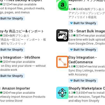
5つ星中
(212)
•
Free plan available
ー
計レビュー数：212件
ort & import files, product media,
5つ星中
4.9
(648)
•
無料プランあり
合計レビュー数：648件
gs, pages, and menus
アマゾンドロップシッピング
アフィリエイト収益化
Built for Shopify
Built for Shopify
opy‑fy 商品コピー&インポート
CS ‑ Smart Bulk Imag
5つ星中
5つ星中
(38)
•
無料プランあり
5.0
(97)
•
Free plan availa
計レビュー数：38件
合計レビュー数：97件
Iで商品を一括コピー・インポート・複
Save time with bulk uploa
、移行もワンクリック
from Google Drive , Dropb
Built for Shopify
Built for Shopify
sy Integration ‑ InfoShore
Etsy Integration ‑
5つ星中
(20)
•
Free plan available
CedCommerce
計レビュー数：20件
l on Etsy and your store — without
5つ星中
4.6
(1,186)
•
Free trial avai
合計レビュー数：1186件
 double work
Sync Etsy Listings, Invent
with Accuracy
Built for Shopify
Built for Shopify
: Amazon Importer
Shopify Marketplace 
5つ星中
5つ星中
(26)
•
Free plan available
4.3
(1,939)
•
Free to install
計レビュー数：26件
合計レビュー数：1939件
ortlessly Import Amazon Products
Sell on Amazon, Target Plu
Your online Store!
and eBay from Shopify