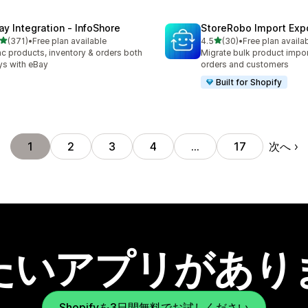
ay Integration ‑ InfoShore
StoreRobo Import Exp
5つ星中
5つ星中
(371)
•
Free plan available
4.5
(30)
•
Free plan availa
計レビュー数：371件
合計レビュー数：30件
c products, inventory & orders both
Migrate bulk product impor
s with eBay
orders and customers
Built for Shopify
次へ
1
2
3
4
…
17
たいアプリがあり
Shopifyを3日間無料でお試しください