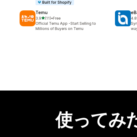
Built for Shopify
Temu
eB
5つ星中
3.9
(11)
•
Free
4.8
合計レビュー数：11件
合
Official Temu App -Start Selling to
Syn
Millions of Buyers on Temu
way
使ってみ