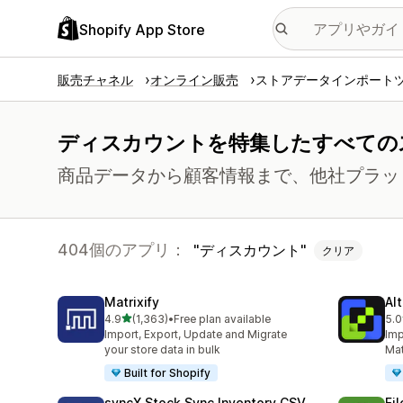
Shopify App Store
販売チャネル
オンライン販売
ストアデータインポート
ディスカウントを特集したすべての
商品データから顧客情報まで、他社プラッ
404個のアプリ：
ディスカウント
クリア
Matrixify
Al
5つ星中
4.9
(1,363)
•
Free plan available
5.0
合計レビュー数：1363件
合
Import, Export, Update and Migrate
Imp
your store data in bulk
Mat
Built for Shopify
syncX Stock Sync Inventory CSV
Fi