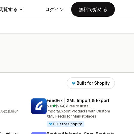
閲覧する
ログイン
無料で始める
Built for Shopify
FeedFix | XML Import & Export
5つ星中
5.0
(244)
•
Free to install
合計レビュー数：244件
イルに直接ア
Import/Export Products with Custom
XML Feeds for Marketplaces
Built for Shopify
品インポータ
ProductUpload.ai Copy Products