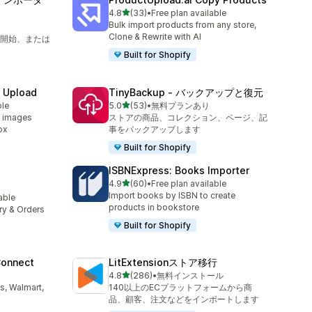
5つ星中
4.8
(33)
•
Free plan available
合計レビュー数：33件
Bulk import products from any store,
Clone & Rewrite with AI
開始、または
Built for Shopify
e Upload
TinyBackup ‑ バックアップと復元
5つ星中
ble
5.0
(53)
•
無料プランあり
合計レビュー数：53件
d images
ストアの商品、コレクション、ページ、記
ox
事をバックアップします
Built for Shopify
ISBNExpress: Books Importer
5つ星中
4.9
(60)
•
Free plan available
合計レビュー数：60件
Import books by ISBN to create
lable
products in bookstore
ory & Orders
Built for Shopify
Connect
LitExtensionストア移行
5つ星中
4.8
(286)
•
無料インストール
合計レビュー数：286件
s, Walmart,
140以上のECプラットフォームから商
品、顧客、注文などをインポートします