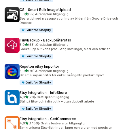
CS ‑ Smart Bulk Image Upload
av 5 stjärnor
5,0
(97)
•
Gratisplan tillgänglig
97 recensioner totalt
Spara tid med massuppladdning av bilder från Google Drive och
Dropbox
Built for Shopify
TinyBackup ‑ Backup/återställ
av 5 stjärnor
5,0
(53)
•
Gratisplan tillgänglig
53 recensioner totalt
Backa upp butikens produkter, samlingar, sidor och artiklar.
Built for Shopify
Reputon eBay Importör
av 5 stjärnor
5,0
(76)
•
Gratisplan tillgänglig
76 recensioner totalt
Smart eBay-importör för enkel, krångelfri produktimport
Built for Shopify
Etsy Integration ‑ InfoShore
av 5 stjärnor
4,9
(20)
•
Gratisplan tillgänglig
20 recensioner totalt
Sälj på Etsy och i din butik – utan dubbelt arbete
Built for Shopify
Etsy Integration ‑ CedCommerce
av 5 stjärnor
4,6
(1 186)
•
Gratis testversion tillgänglig
1186 recensioner totalt
Synkronisera Etsy-listningar, lager och ordrar med precision