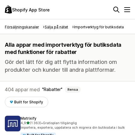
Shopify App Store
Försäljningskanaler
Sälja på nätet
Importverktyg för butiksdata
Alla appar med importverktyg för butiksdata
med funktioner för rabatter
Gör det lätt för dig att flytta information om
produkter och kunder till andra plattformar.
404 appar med
Rabatter
Rensa
Built for Shopify
Matrixify
av 5 stjärnor
4,9
(1 363)
•
Gratisplan tillgänglig
1363 recensioner totalt
Importera, exportera, uppdatera och migrera din butiksdata i bulk