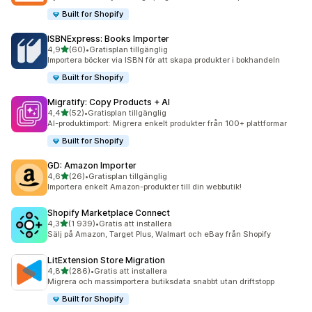
Built for Shopify
ISBNExpress: Books Importer
av 5 stjärnor
4,9
(60)
•
Gratisplan tillgänglig
60 recensioner totalt
Importera böcker via ISBN för att skapa produkter i bokhandeln
Built for Shopify
Migratify: Copy Products + AI
av 5 stjärnor
4,4
(52)
•
Gratisplan tillgänglig
52 recensioner totalt
AI-produktimport: Migrera enkelt produkter från 100+ plattformar
Built for Shopify
GD: Amazon Importer
av 5 stjärnor
4,6
(26)
•
Gratisplan tillgänglig
26 recensioner totalt
Importera enkelt Amazon-produkter till din webbutik!
Shopify Marketplace Connect
av 5 stjärnor
4,3
(1 939)
•
Gratis att installera
1939 recensioner totalt
Sälj på Amazon, Target Plus, Walmart och eBay från Shopify
LitExtension Store Migration
av 5 stjärnor
4,8
(286)
•
Gratis att installera
286 recensioner totalt
Migrera och massimportera butiksdata snabbt utan driftstopp
Built for Shopify