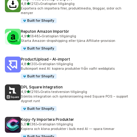
av 5 stjärnor
4,8
(212)
•
Gratisplan tillgänglig
212 recensioner totalt
Exportera och importera filer, produktmedia, bloggar, sidor och
menyer
Built for Shopify
Reputon Amazon Importör
av 5 stjärnor
4,9
(648)
•
Gratisplan tillgänglig
648 recensioner totalt
Starta Amazon-dropshipping eller tjäna Affiliate-provision
Built for Shopify
ProductUpload – AI‑import
av 5 stjärnor
4,8
(33)
•
Gratisplan tillgänglig
33 recensioner totalt
Bulkimport med AI: kopiera produkter från valfri webbplats
Built for Shopify
DPL Square Integration
av 5 stjärnor
4,9
(219)
•
Gratis testversion tillgänglig
219 recensioner totalt
Sömlös integration och synkronisering med Square POS – support
dygnet runt
Built for Shopify
Kopy‑fy Importera Produkter
av 5 stjärnor
5,0
(38)
•
Gratisplan tillgänglig
38 recensioner totalt
Kopiera och klona produkter i bulk med AI — spara timmar
Built for Shopify