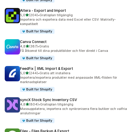
Built for Shopify
Altera ‑ Export and Import
av 5 stjärnor
5,0
(204)
•
Gratisplan tillgänglig
204 recensioner totalt
Importera och exportera data med Excel eller CSV. Matrixify-
kompatibelt
Built for Shopify
Canva Connect
av 5 stjärnor
4,8
(387)
•
Gratis
387 recensioner totalt
Få åtkomst till dina produktbilder och filer direkt i Canva
Built for Shopify
FeedFix | XML Import & Export
av 5 stjärnor
5,0
(244)
•
Gratis att installera
244 recensioner totalt
Importera/exportera produkter med anpassade XML-flöden för
marknadsplatser
Built for Shopify
syncX Stock Sync Inventory CSV
av 5 stjärnor
4,8
(804)
•
Gratisplan tillgänglig
804 recensioner totalt
Massuppdatera, importera och synkronisera flera butiker och valfria
anslutningar
Built for Shopify
Filey ‑ Files Backup & Export