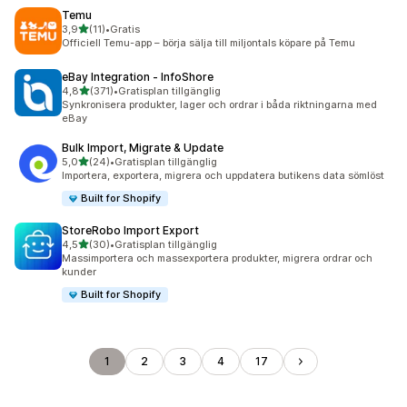
Temu
av 5 stjärnor
3,9
(11)
•
Gratis
11 recensioner totalt
Officiell Temu-app – börja sälja till miljontals köpare på Temu
eBay Integration ‑ InfoShore
av 5 stjärnor
4,8
(371)
•
Gratisplan tillgänglig
371 recensioner totalt
Synkronisera produkter, lager och ordrar i båda riktningarna med
eBay
Bulk Import, Migrate & Update
av 5 stjärnor
5,0
(24)
•
Gratisplan tillgänglig
24 recensioner totalt
Importera, exportera, migrera och uppdatera butikens data sömlöst
Built for Shopify
StoreRobo Import Export
av 5 stjärnor
4,5
(30)
•
Gratisplan tillgänglig
30 recensioner totalt
Massimportera och massexportera produkter, migrera ordrar och
kunder
Built for Shopify
1
2
3
4
17