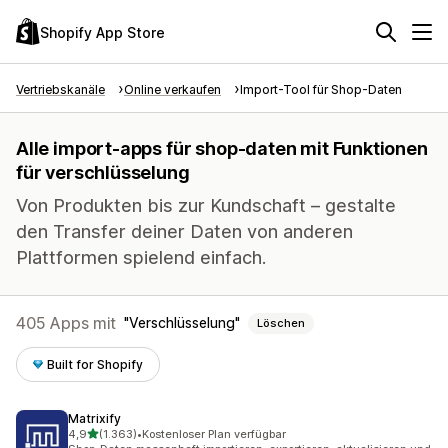
Shopify App Store
Vertriebskanäle
Online verkaufen
Import-Tool für Shop-Daten
Alle import-apps für shop-daten mit Funktionen
für verschlüsselung
Von Produkten bis zur Kundschaft – gestalte
den Transfer deiner Daten von anderen
Plattformen spielend einfach.
405 Apps mit
Verschlüsselung
Löschen
Built for Shopify
Matrixify
von 5 Sternen
4,9
(1.363)
•
Kostenloser Plan verfügbar
1363 Rezensionen insgesamt