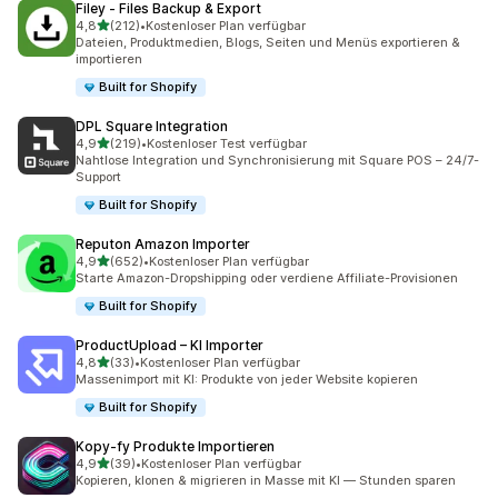
Filey ‑ Files Backup & Export
von 5 Sternen
4,8
(212)
•
Kostenloser Plan verfügbar
212 Rezensionen insgesamt
Dateien, Produktmedien, Blogs, Seiten und Menüs exportieren &
importieren
Built for Shopify
DPL Square Integration
von 5 Sternen
4,9
(219)
•
Kostenloser Test verfügbar
219 Rezensionen insgesamt
Nahtlose Integration und Synchronisierung mit Square POS – 24/7-
Support
Built for Shopify
Reputon Amazon Importer
von 5 Sternen
4,9
(652)
•
Kostenloser Plan verfügbar
652 Rezensionen insgesamt
Starte Amazon-Dropshipping oder verdiene Affiliate-Provisionen
Built for Shopify
ProductUpload – KI Importer
von 5 Sternen
4,8
(33)
•
Kostenloser Plan verfügbar
33 Rezensionen insgesamt
Massenimport mit KI: Produkte von jeder Website kopieren
Built for Shopify
Kopy‑fy Produkte Importieren
von 5 Sternen
4,9
(39)
•
Kostenloser Plan verfügbar
39 Rezensionen insgesamt
Kopieren, klonen & migrieren in Masse mit KI — Stunden sparen