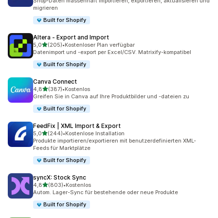
Shop-Daten massenhaft importieren, exportieren, aktualisieren und
migrieren
Built for Shopify
Altera ‑ Export and Import
von 5 Sternen
5,0
(205)
•
Kostenloser Plan verfügbar
205 Rezensionen insgesamt
Datenimport und -export per Excel/CSV. Matrixify-kompatibel
Built for Shopify
Canva Connect
von 5 Sternen
4,8
(387)
•
Kostenlos
387 Rezensionen insgesamt
Greifen Sie in Canva auf Ihre Produktbilder und -dateien zu
Built for Shopify
FeedFix | XML Import & Export
von 5 Sternen
5,0
(244)
•
Kostenlose Installation
244 Rezensionen insgesamt
Produkte importieren/exportieren mit benutzerdefinierten XML-
Feeds für Marktplätze
Built for Shopify
syncX: Stock Sync
von 5 Sternen
4,8
(803)
•
Kostenlos
803 Rezensionen insgesamt
Autom. Lager-Sync für bestehende oder neue Produkte
Built for Shopify