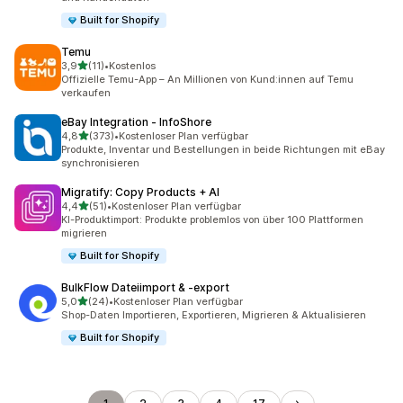
Built for Shopify
Temu
von 5 Sternen
3,9
(11)
•
Kostenlos
11 Rezensionen insgesamt
Offizielle Temu-App – An Millionen von Kund:innen auf Temu
verkaufen
eBay Integration ‑ InfoShore
von 5 Sternen
4,8
(373)
•
Kostenloser Plan verfügbar
373 Rezensionen insgesamt
Produkte, Inventar und Bestellungen in beide Richtungen mit eBay
synchronisieren
Migratify: Copy Products + AI
von 5 Sternen
4,4
(51)
•
Kostenloser Plan verfügbar
51 Rezensionen insgesamt
KI-Produktimport: Produkte problemlos von über 100 Plattformen
migrieren
Built for Shopify
BulkFlow Dateiimport & ‑export
von 5 Sternen
5,0
(24)
•
Kostenloser Plan verfügbar
24 Rezensionen insgesamt
Shop-Daten Importieren, Exportieren, Migrieren & Aktualisieren
Built for Shopify