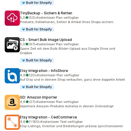
Built for Shopify
TinyBackup ‑ Sichern & Retten
von 5 Sternen
5,0
(53)
•
Kostenloser Plan verfügbar
53 Rezensionen insgesamt
Produkte, Kollektionen, Seiten & Artikel Ihres Shops sichern.
Built for Shopify
CS ‑ Smart Bulk Image Upload
von 5 Sternen
5,0
(97)
•
Kostenloser Plan verfügbar
97 Rezensionen insgesamt
Spare Zeit mit dem Bulk-Bilder-Upload aus Google Drive und
Dropbox
Built for Shopify
Etsy Integration ‑ InfoShore
von 5 Sternen
4,9
(20)
•
Kostenloser Plan verfügbar
20 Rezensionen insgesamt
Auf Etsy und in deinem Shop verkaufen, ganz ohne doppelte Arbeit
Built for Shopify
GD: Amazon Importer
von 5 Sternen
4,6
(27)
•
Kostenloser Plan verfügbar
27 Rezensionen insgesamt
Importiere Amazon-Produkte mühelos in deinen Onlineshop!
Etsy Integration ‑ CedCommerce
von 5 Sternen
4,6
(1.185)
•
Kostenloser Test verfügbar
1185 Rezensionen insgesamt
Etsy-Listings, Inventar und Bestellungen präzise synchronisieren