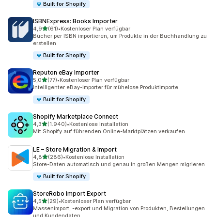
Built for Shopify
ISBNExpress: Books Importer
von 5 Sternen
4,9
(61)
•
Kostenloser Plan verfügbar
61 Rezensionen insgesamt
Bücher per ISBN importieren, um Produkte in der Buchhandlung zu
erstellen
Built for Shopify
Reputon eBay Importer
von 5 Sternen
5,0
(77)
•
Kostenloser Plan verfügbar
77 Rezensionen insgesamt
Intelligenter eBay-Importer für mühelose Produktimporte
Built for Shopify
Shopify Marketplace Connect
von 5 Sternen
4,3
(1.940)
•
Kostenlose Installation
1940 Rezensionen insgesamt
Mit Shopify auf führenden Online-Marktplätzen verkaufen
LE – Store Migration & Import
von 5 Sternen
4,8
(286)
•
Kostenlose Installation
286 Rezensionen insgesamt
Store-Daten automatisch und genau in großen Mengen migrieren
Built for Shopify
StoreRobo Import Export
von 5 Sternen
4,5
(29)
•
Kostenloser Plan verfügbar
29 Rezensionen insgesamt
Massenimport, -export und Migration von Produkten, Bestellungen
und Kundendaten