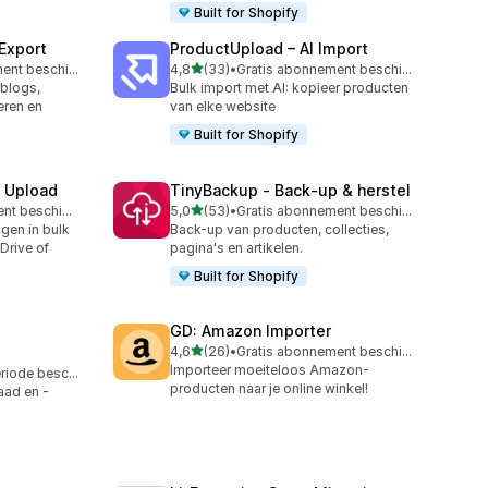
Built for Shopify
 Export
ProductUpload – AI Import
van 5 sterren
Gratis abonnement beschikbaar
4,8
(33)
•
Gratis abonnement beschikbaar
33 recensies in totaal
blogs,
Bulk import met AI: kopieer producten
eren en
van elke website
Built for Shopify
e Upload
TinyBackup ‑ Back‑up & herstel
van 5 sterren
Gratis abonnement beschikbaar
5,0
(53)
•
Gratis abonnement beschikbaar
53 recensies in totaal
ngen in bulk
Back-up van producten, collecties,
Drive of
pagina's en artikelen.
Built for Shopify
GD: Amazon Importer
van 5 sterren
4,6
(26)
•
Gratis abonnement beschikbaar
26 recensies in totaal
Importeer moeiteloos Amazon-
Gratis proefperiode beschikbaar
producten naar je online winkel!
aad en -