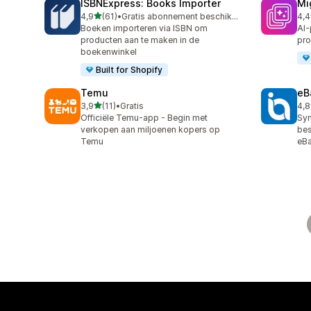
ISBNExpress: Books Importer
Mi
van 5 sterren
4,9
(61)
•
Gratis abonnement beschikbaar
4,4
61 recensies in totaal
51 
Boeken importeren via ISBN om
AI-
producten aan te maken in de
pro
boekenwinkel
Built for Shopify
Temu
eB
van 5 sterren
3,9
(11)
•
Gratis
4,8
11 recensies in totaal
371
Officiële Temu-app - Begin met
Syn
verkopen aan miljoenen kopers op
bes
Temu
eB