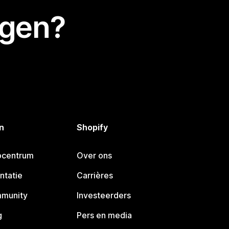
egen?
n
Shopify
pcentrum
Over ons
ntatie
Carrières
mmunity
Investeerders
g
Pers en media