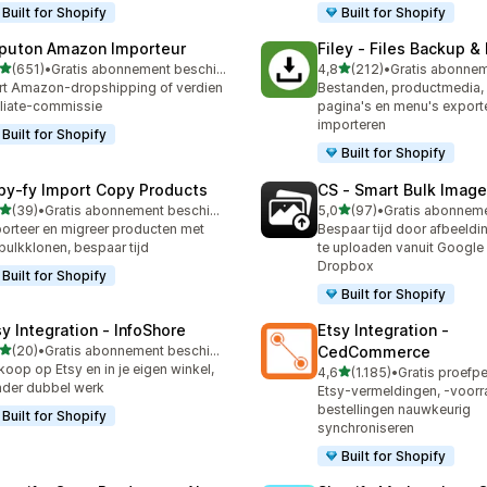
Built for Shopify
Built for Shopify
puton Amazon Importeur
Filey ‑ Files Backup &
van 5 sterren
van 5 sterren
(651)
•
Gratis abonnement beschikbaar
4,8
(212)
•
 recensies in totaal
212 recensies in totaal
rt Amazon-dropshipping of verdien
Bestanden, productmedia, 
iliate-commissie
pagina's en menu's export
importeren
Built for Shopify
Built for Shopify
py‑fy Import Copy Products
CS ‑ Smart Bulk Imag
van 5 sterren
van 5 sterren
(39)
•
Gratis abonnement beschikbaar
5,0
(97)
•
recensies in totaal
97 recensies in totaal
orteer en migreer producten met
Bespaar tijd door afbeeldi
bulkklonen, bespaar tijd
te uploaden vanuit Google 
Dropbox
Built for Shopify
Built for Shopify
sy Integration ‑ InfoShore
Etsy Integration ‑
van 5 sterren
(20)
•
Gratis abonnement beschikbaar
CedCommerce
recensies in totaal
koop op Etsy en in je eigen winkel,
van 5 sterren
4,6
(1.185)
•
1185 recensies in totaal
der dubbel werk
Etsy-vermeldingen, -voorr
bestellingen nauwkeurig
Built for Shopify
synchroniseren
Built for Shopify