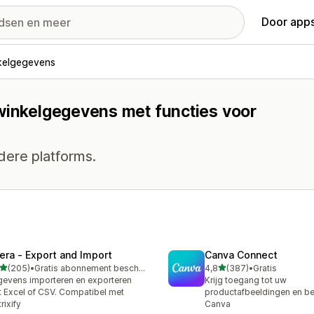
Door apps
kelgegevens
 winkelgegevens met functies voor
dere platforms.
tera ‑ Export and Import
Canva Connect
van 5 sterren
van 5 sterren
(205)
•
Gratis abonnement beschikbaar
4,8
(387)
•
Gratis
 recensies in totaal
387 recensies in totaal
evens importeren en exporteren
Krijg toegang tot uw
 Excel of CSV. Compatibel met
productafbeeldingen en be
rixify
Canva