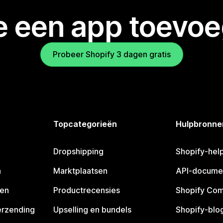
je een app toevo
Probeer Shopify 3 dagen gratis
Topcategorieën
Hulpbronne
Dropshipping
Shopify-hel
n
Marktplaatsen
API-docume
pen
Productrecensies
Shopify Co
erzending
Upselling en bundels
Shopify-blo