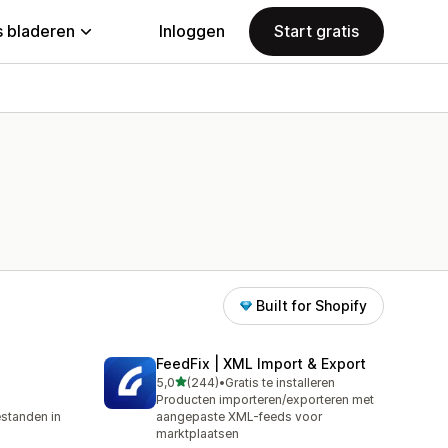
 bladeren
Inloggen
Start gratis
Built for Shopify
FeedFix | XML Import & Export
van 5 sterren
5,0
(244)
•
Gratis te installeren
244 recensies in totaal
Producten importeren/exporteren met
standen in
aangepaste XML-feeds voor
marktplaatsen