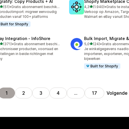
gratify: Copy Products + AI
Shopify Marketplace 
van 5 sterren
van 5 sterren
(51)
•
Gratis abonnement beschikbaar
4,3
(1.940)
•
Gratis te insta
recensies in totaal
1940 recensies in totaal
productimport: migreer eenvoudig
Verkoop op Amazon, Targe
ducten vanaf 100+ platforms
Walmart en eBay vanuit Sh
Built for Shopify
ay Integration ‑ InfoShore
Bulk Import, Migrate 
van 5 sterren
van 5 sterren
(371)
•
Gratis abonnement beschikbaar
5,0
(24)
•
 recensies in totaal
24 recensies in totaal
chroniseer producten, voorraad en
Je winkelgegevens naadl
tellingen in beide richtingen met
importeren, exporteren, mi
ay
bijwerken
Built for Shopify
Volgende
1
2
3
4
…
17