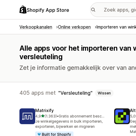
Shopify App Store
Verkoopkanalen
Online verkopen
Importeren van win
Alle apps voor het importeren van
versleuteling
Zet je informatie gemakkelijk over van an
405 apps met
Versleuteling
Wissen
Matrixify
Al
van 5 sterren
4,9
(1.363)
•
Gratis abonnement beschikbaar
5,0
1363 recensies in totaal
205
Je winkelgegevens in bulk importeren,
Geg
exporteren, bijwerken en migreren
met
Mat
Built for Shopify