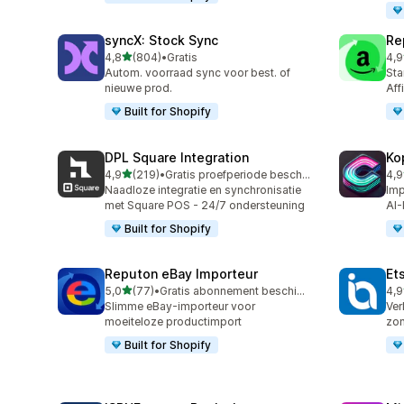
syncX: Stock Sync
Re
van 5 sterren
4,8
(804)
•
Gratis
4,9
804 recensies in totaal
651
Autom. voorraad sync voor best. of
Sta
nieuwe prod.
Aff
Built for Shopify
DPL Square Integration
Ko
van 5 sterren
4,9
(219)
•
Gratis proefperiode beschikbaar
4,9
219 recensies in totaal
39 
Naadloze integratie en synchronisatie
Imp
met Square POS - 24/7 ondersteuning
AI-
Built for Shopify
Reputon eBay Importeur
Et
van 5 sterren
5,0
(77)
•
Gratis abonnement beschikbaar
4,9
77 recensies in totaal
20 
Slimme eBay-importeur voor
Ver
moeiteloze productimport
zon
Built for Shopify