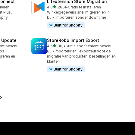
Connect
LitExtension Store Migration
van 5 sterren
lleren
4,8
(286)
•
Gratis te installeren
286 recensies in totaal
t Plus,
Winkelgegevens snel migreren en in
opify
bulk importeren zonder downtime
Built for Shopify
& Update
StoreRobo Import Export
van 5 sterren
Gratis abonnement beschikbaar
4,5
(30)
•
Gratis abonnement beschikbaar
30 recensies in totaal
oos
Bulkimporteur en -exporteur voor de
greren en
migratie van producten, bestellingen en
klanten
Built for Shopify