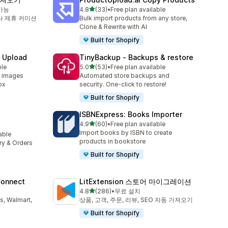
별 5개 중
가능
4.8
(33)
•
Free plan available
총 리뷰 33개
 제휴 커미션
Bulk import products from any store,
Clone & Rewrite with AI
Built for Shopify
e Upload
TinyBackup ‑ Backups & restore
별 5개 중
ble
5.0
(53)
•
Free plan available
총 리뷰 53개
d images
Automated store backups and
ox
security. One-click to restore!
Built for Shopify
ISBNExpress: Books Importer
별 5개 중
4.9
(60)
•
Free plan available
총 리뷰 60개
Import books by ISBN to create
lable
products in bookstore
ory & Orders
Built for Shopify
Connect
LitExtension 스토어 마이그레이션
별 5개 중
4.8
(286)
•
무료 설치
총 리뷰 286개
s, Walmart,
상품, 고객, 주문, 리뷰, SEO 자동 가져오기
Built for Shopify