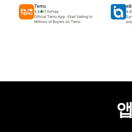
Temu
eB
별 5개 중
3.9
(11)
•
Free
4.8
총 리뷰 11개
총 
Official Temu App -Start Selling to
Syn
Millions of Buyers on Temu
way
앱