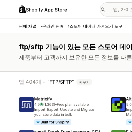
Shopify App Store
판매 채널
온라인 판매
스토어 데이터 가져오기 도구
ftp/sftp 기능이 있는 모든 스토어 
제품부터 고객까지 보유한 모든 정보를 다
앱 404개 -
FTP/SFTP
지우기
Matrixify
Al
별 5개 중
4.9
(1,363)
•
Free plan available
5.0
총 리뷰 1363개
총 
Import, Export, Update and Migrate
Imp
your store data in bulk
Mat
Built for Shopify
syncX Stock Sync Inventory CSV
Fi