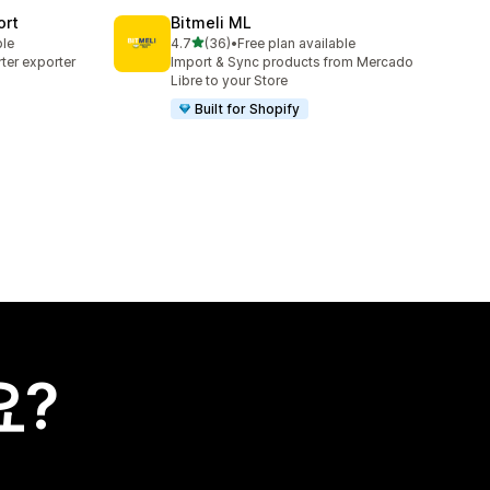
ort
Bitmeli ML
별 5개 중
ble
4.7
(36)
•
Free plan available
총 리뷰 36개
ter exporter
Import & Sync products from Mercado
Libre to your Store
Built for Shopify
요?