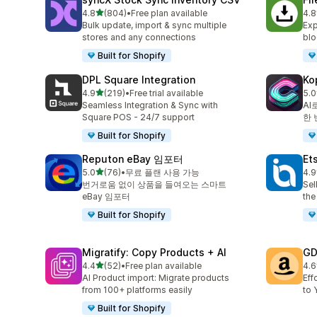
별 5개 중
4.8
(804)
•
Free plan available
4.8
총 리뷰 804개
총 
Bulk update, import & sync multiple
Exp
stores and any connections
blo
Built for Shopify
DPL Square Integration
Ko
별 5개 중
4.9
(219)
•
Free trial available
5.0
총 리뷰 219개
총 
Seamless Integration & Sync with
AI
Square POS - 24/7 support
한 
Built for Shopify
Reputon eBay 임포터
Et
별 5개 중
5.0
(76)
•
무료 플랜 사용 가능
4.9
총 리뷰 76개
총 
번거로움 없이 상품을 들여오는 스마트
Sel
eBay 임포터
the
Built for Shopify
Migratify: Copy Products + AI
GD
별 5개 중
4.4
(52)
•
Free plan available
4.6
총 리뷰 52개
총 
AI Product import: Migrate products
Eff
from 100+ platforms easily
to 
Built for Shopify