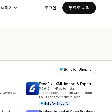
탐색하기
로그인
무료로 시작
Built for Shopify
FeedFix | XML Import & Export
별 5개 중
5.0
(244)
•
Free to install
총 리뷰 244개
와 파일에 액
Import/Export Products with Custom
XML Feeds for Marketplaces
Built for Shopify
가져오기
ProductUpload.ai Copy Products