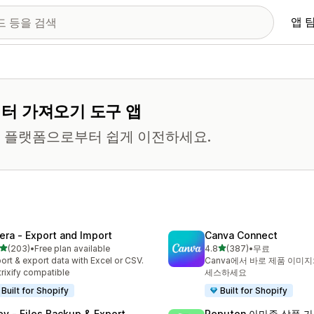
앱 
데이터 가져오기 도구 앱
른 플랫폼으로부터 쉽게 이전하세요.
tera ‑ Export and Import
Canva Connect
별 5개 중
별 5개 중
(203)
•
Free plan available
4.8
(387)
•
무료
리뷰 203개
총 리뷰 387개
ort & export data with Excel or CSV.
Canva에서 바로 제품 이미지
rixify compatible
세스하세요
Built for Shopify
Built for Shopify
ley ‑ Files Backup & Export
Reputon 아마존 상품 