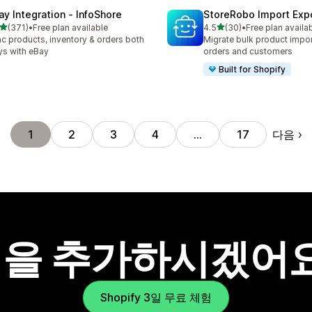
ay Integration ‑ InfoShore
StoreRobo Import Exp
별 5개 중
별 5개 중
(371)
•
Free plan available
4.5
(30)
•
Free plan availa
리뷰 371개
총 리뷰 30개
c products, inventory & orders both
Migrate bulk product impor
s with eBay
orders and customers
Built for Shopify
다음
1
2
3
4
…
17
을 추가하시겠어
Shopify 3일 무료 체험