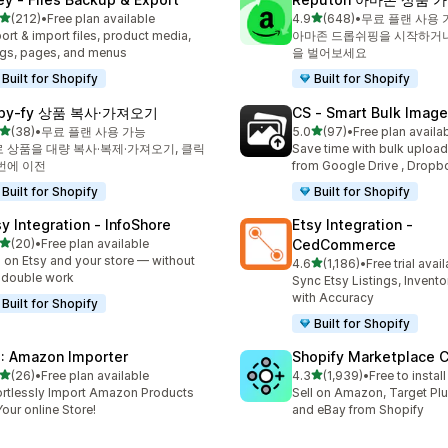
별 5개 중
별 5개 중
(212)
•
Free plan available
4.9
(648)
•
무료 플랜 사용 
리뷰 212개
총 리뷰 648개
ort & import files, product media,
아마존 드롭쉬핑을 시작하거나
gs, pages, and menus
을 벌어보세요
Built for Shopify
Built for Shopify
py‑fy 상품 복사·가져오기
CS ‑ Smart Bulk Imag
별 5개 중
별 5개 중
(38)
•
무료 플랜 사용 가능
5.0
(97)
•
Free plan availa
리뷰 38개
총 리뷰 97개
로 상품을 대량 복사·복제·가져오기, 클릭
Save time with bulk uploa
번에 이전
from Google Drive , Dropb
Built for Shopify
Built for Shopify
sy Integration ‑ InfoShore
Etsy Integration ‑
별 5개 중
(20)
•
Free plan available
CedCommerce
리뷰 20개
l on Etsy and your store — without
별 5개 중
4.6
(1,186)
•
Free trial avai
총 리뷰 1186개
 double work
Sync Etsy Listings, Invent
with Accuracy
Built for Shopify
Built for Shopify
: Amazon Importer
Shopify Marketplace 
별 5개 중
별 5개 중
(26)
•
Free plan available
4.3
(1,939)
•
Free to install
리뷰 26개
총 리뷰 1939개
ortlessly Import Amazon Products
Sell on Amazon, Target Plu
Your online Store!
and eBay from Shopify