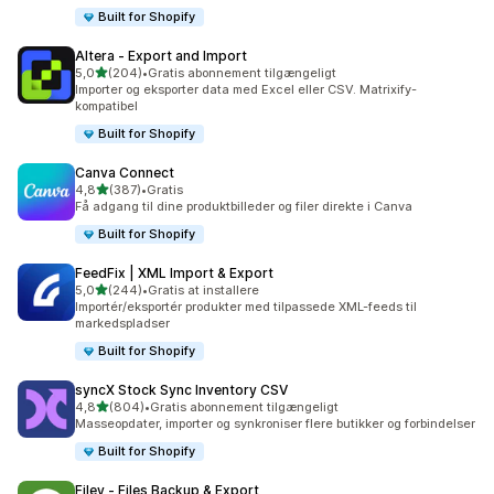
Built for Shopify
Altera ‑ Export and Import
ud af 5 stjerner
5,0
(204)
•
Gratis abonnement tilgængeligt
204 anmeldelser i alt
Importer og eksporter data med Excel eller CSV. Matrixify-
kompatibel
Built for Shopify
Canva Connect
ud af 5 stjerner
4,8
(387)
•
Gratis
387 anmeldelser i alt
Få adgang til dine produktbilleder og filer direkte i Canva
Built for Shopify
FeedFix | XML Import & Export
ud af 5 stjerner
5,0
(244)
•
Gratis at installere
244 anmeldelser i alt
Importér/eksportér produkter med tilpassede XML-feeds til
markedspladser
Built for Shopify
syncX Stock Sync Inventory CSV
ud af 5 stjerner
4,8
(804)
•
Gratis abonnement tilgængeligt
804 anmeldelser i alt
Masseopdater, importer og synkroniser flere butikker og forbindelser
Built for Shopify
Filey ‑ Files Backup & Export