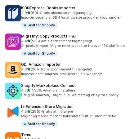
ISBNExpress: Books Importer
ud af 5 stjerner
4,9
(60)
•
Gratis abonnement tilgængeligt
60 anmeldelser i alt
Importer bøger via ISBN for at oprette produkter i boghandlen
Built for Shopify
Migratify: Copy Products + AI
ud af 5 stjerner
4,4
(52)
•
Gratis abonnement tilgængeligt
52 anmeldelser i alt
AI-produktimport: Migrer nemt produkter fra over 100 platforme
Built for Shopify
GD: Amazon Importer
ud af 5 stjerner
4,6
(26)
•
Gratis abonnement tilgængeligt
26 anmeldelser i alt
Importer nemt Amazon-produkter til din webshop!
Shopify Marketplace Connect
ud af 5 stjerner
4,3
(1.939)
•
Gratis at installere
1939 anmeldelser i alt
Sælg på Amazon, Target Plus, Walmart og eBay fra Shopify
LitExtension Store Migration
ud af 5 stjerner
4,8
(286)
•
Gratis at installere
286 anmeldelser i alt
Migrer og masseimporter butiksdata hurtigt uden nedetid
Built for Shopify
Temu