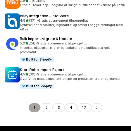
ud af 5 stjerner
3,9
(11)
•
Gratis
11 anmeldelser i alt
Officiel Temu-app – begynd at sælge til millioner af købere på Temu
eBay Integration ‑ InfoShore
ud af 5 stjerner
4,8
(371)
•
Gratis abonnement tilgængeligt
371 anmeldelser i alt
Synkroniser produkter, lagerantal og ordrer i begge retninger med
eBay
Bulk Import, Migrate & Update
ud af 5 stjerner
5,0
(24)
•
Gratis abonnement tilgængeligt
24 anmeldelser i alt
Importer, eksporter, migrer og opdater dine butiksdata helt
problemfrit
Built for Shopify
StoreRobo Import Export
ud af 5 stjerner
4,5
(30)
•
Gratis abonnement tilgængeligt
30 anmeldelser i alt
Overfør og masseimporter/-eksporter produkter, ordrer og kunder
Built for Shopify
1
2
3
4
17