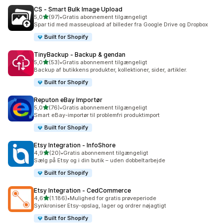
CS ‑ Smart Bulk Image Upload
ud af 5 stjerner
5,0
(97)
•
Gratis abonnement tilgængeligt
97 anmeldelser i alt
Spar tid med masseupload af billeder fra Google Drive og Dropbox
Built for Shopify
TinyBackup ‑ Backup & gendan
ud af 5 stjerner
5,0
(53)
•
Gratis abonnement tilgængeligt
53 anmeldelser i alt
Backup af butikkens produkter, kollektioner, sider, artikler.
Built for Shopify
Reputon eBay Importør
ud af 5 stjerner
5,0
(76)
•
Gratis abonnement tilgængeligt
76 anmeldelser i alt
Smart eBay-importør til problemfri produktimport
Built for Shopify
Etsy Integration ‑ InfoShore
ud af 5 stjerner
4,9
(20)
•
Gratis abonnement tilgængeligt
20 anmeldelser i alt
Sælg på Etsy og i din butik – uden dobbeltarbejde
Built for Shopify
Etsy Integration ‑ CedCommerce
ud af 5 stjerner
4,6
(1.186)
•
Mulighed for gratis prøveperiode
1186 anmeldelser i alt
Synkroniser Etsy-opslag, lager og ordrer nøjagtigt
Built for Shopify