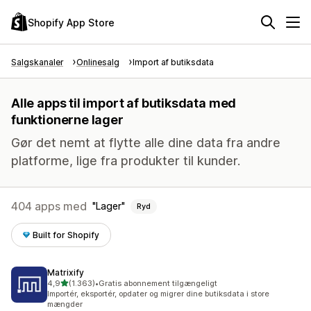
Shopify App Store
Salgskanaler
Onlinesalg
Import af butiksdata
Alle apps til import af butiksdata med
funktionerne lager
Gør det nemt at flytte alle dine data fra andre
platforme, lige fra produkter til kunder.
404 apps med
Lager
Ryd
Built for Shopify
Matrixify
ud af 5 stjerner
4,9
(1.363)
•
Gratis abonnement tilgængeligt
1363 anmeldelser i alt
Importér, eksportér, opdater og migrer dine butiksdata i store
mængder