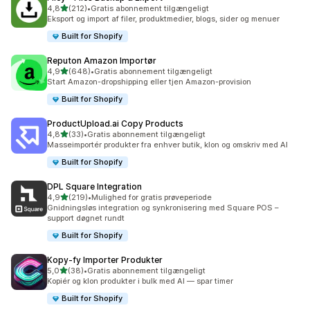
ud af 5 stjerner
4,8
(212)
•
Gratis abonnement tilgængeligt
212 anmeldelser i alt
Eksport og import af filer, produktmedier, blogs, sider og menuer
Built for Shopify
Reputon Amazon Importør
ud af 5 stjerner
4,9
(648)
•
Gratis abonnement tilgængeligt
648 anmeldelser i alt
Start Amazon-dropshipping eller tjen Amazon-provision
Built for Shopify
ProductUpload.ai Copy Products
ud af 5 stjerner
4,8
(33)
•
Gratis abonnement tilgængeligt
33 anmeldelser i alt
Masseimportér produkter fra enhver butik, klon og omskriv med AI
Built for Shopify
DPL Square Integration
ud af 5 stjerner
4,9
(219)
•
Mulighed for gratis prøveperiode
219 anmeldelser i alt
Gnidningsløs integration og synkronisering med Square POS –
support døgnet rundt
Built for Shopify
Kopy‑fy Importer Produkter
ud af 5 stjerner
5,0
(38)
•
Gratis abonnement tilgængeligt
38 anmeldelser i alt
Kopiér og klon produkter i bulk med AI — spar timer
Built for Shopify