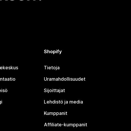
Shopify
jekeskus
Tietoja
ntaatio
Uramahdollisuudet
eisö
Sijoittajat
i
Lehdistö ja media
Kumppanit
Affiliate-kumppanit