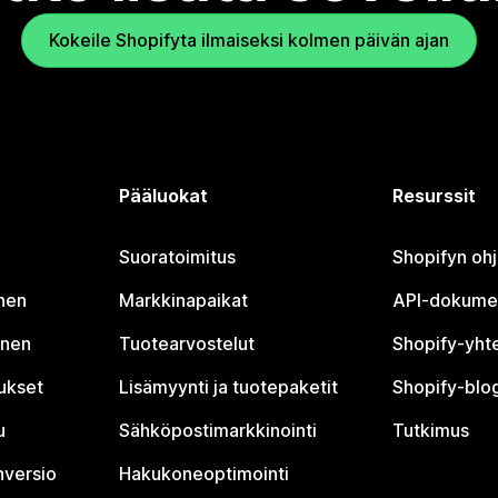
Kokeile Shopifyta ilmaiseksi kolmen päivän ajan
Pääluokat
Resurssit
Suoratoimitus
Shopifyn oh
nen
Markkinapaikat
API-dokume
inen
Tuotearvostelut
Shopify-yht
tukset
Lisämyynti ja tuotepaketit
Shopify-blog
u
Sähköpostimarkkinointi
Tutkimus
nversio
Hakukoneoptimointi