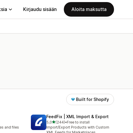
ksia
Kirjaudu sisään
Aloita maksutta
Built for Shopify
FeedFix | XML Import & Export
/ 5 tähteä
5,0
(244)
•
Free to install
244 arvostelua yhteensä
s and files
Import/Export Products with Custom
XML Feeds for Marketplaces