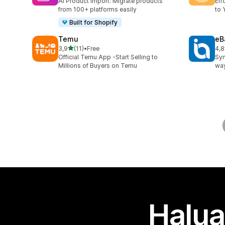
AI Product import: Migrate products
Eff
from 100+ platforms easily
to 
Built for Shopify
Temu
eB
/ 5 tähteä
3,9
(11)
•
Free
4,8
11 arvostelua yhteensä
371
Official Temu App -Start Selling to
Syn
Millions of Buyers on Temu
way
Halua