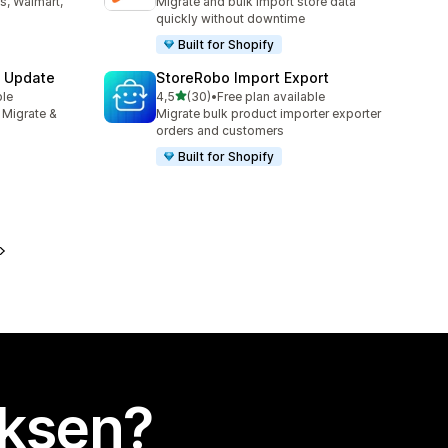
s, Walmart,
Migrate and bulk import store data
quickly without downtime
Built for Shopify
& Update
StoreRobo Import Export
/ 5 tähteä
ble
4,5
(30)
•
Free plan available
30 arvostelua yhteensä
 Migrate &
Migrate bulk product importer exporter
orders and customers
Built for Shopify
uksen?