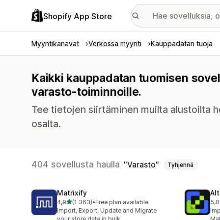
Shopify App Store
Myyntikanavat
Verkossa myynti
Kauppadatan tuoja
Kaikki kauppadatan tuomisen sovel
varasto-toiminnoille.
Tee tietojen siirtäminen muilta alustoilta 
osalta.
404 sovellusta haulla
Varasto
Tyhjennä
Matrixify
Al
/ 5 tähteä
4,9
(1 363)
•
Free plan available
5,0
1363 arvostelua yhteensä
204
Import, Export, Update and Migrate
Imp
your store data in bulk
Mat