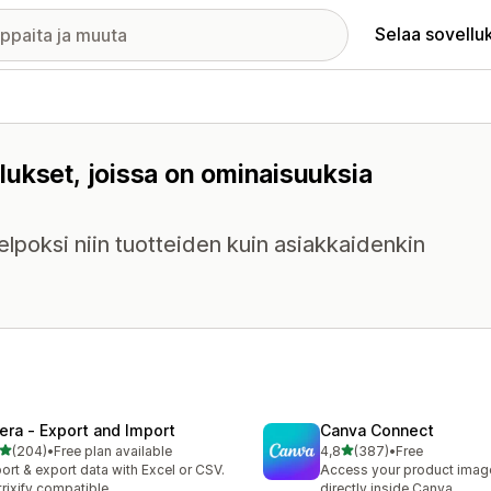
Selaa sovellu
lukset, joissa on ominaisuuksia
helpoksi niin tuotteiden kuin asiakkaidenkin
tera ‑ Export and Import
Canva Connect
/ 5 tähteä
/ 5 tähteä
(204)
•
Free plan available
4,8
(387)
•
Free
 arvostelua yhteensä
387 arvostelua yhteensä
ort & export data with Excel or CSV.
Access your product image
rixify compatible
directly inside Canva