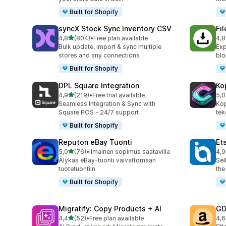
Built for Shopify
syncX Stock Sync Inventory CSV
Fi
/ 5 tähteä
4,8
(804)
•
Free plan available
4,8
804 arvostelua yhteensä
212
Bulk update, import & sync multiple
Exp
stores and any connections
blo
Built for Shopify
DPL Square Integration
Ko
/ 5 tähteä
4,9
(219)
•
Free trial available
5,0
219 arvostelua yhteensä
38 
Seamless Integration & Sync with
Kop
Square POS - 24/7 support
tek
Built for Shopify
Reputon eBay Tuonti
Et
/ 5 tähteä
5,0
(76)
•
Ilmainen sopimus saatavilla
4,9
76 arvostelua yhteensä
20 
Älykäs eBay-tuonti vaivattomaan
Sel
tuotetuontiin
the
Built for Shopify
Migratify: Copy Products + AI
GD
/ 5 tähteä
4,4
(52)
•
Free plan available
4,6
52 arvostelua yhteensä
26 