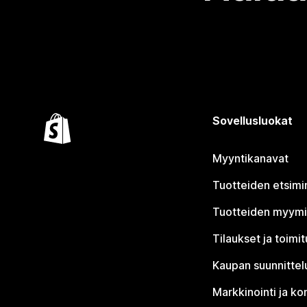
Sovellusluokat
Myyntikanavat
Tuotteiden etsimi
Tuotteiden myym
Tilaukset ja toimi
Kaupan suunnittel
Markkinointi ja ko