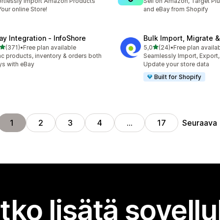
ortlessly Import Amazon Products
Sell on Amazon, Target Plu
Your online Store!
and eBay from Shopify
ay Integration ‑ InfoShore
Bulk Import, Migrate 
/ 5 tähteä
/ 5 tähteä
(371)
•
Free plan available
5,0
(24)
•
Free plan availa
 arvostelua yhteensä
24 arvostelua yhteensä
c products, inventory & orders both
Seamlessly Import, Export,
s with eBay
Update your store data
Built for Shopify
Seuraava
1
2
3
4
…
17
tko lisätä sovell