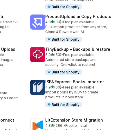
Built for Shopify
ti
ProductUpload.ai Copy Products
/ 5 tähteä
Ilmainen sopimus saatavilla
4,8
(33)
•
Free plan available
33 arvostelua yhteensä
ng tai
Bulk import products from any store,
a
Clone & Rewrite with AI
Built for Shopify
e Upload
TinyBackup ‑ Backups & restore
/ 5 tähteä
ble
5,0
(53)
•
Free plan available
53 arvostelua yhteensä
d images
Automated store backups and
ox
security. One-click to restore!
Built for Shopify
ISBNExpress: Books Importer
/ 5 tähteä
4,9
(60)
•
Free plan available
60 arvostelua yhteensä
Import books by ISBN to create
lable
products in bookstore
ory & Orders
Built for Shopify
Connect
LitExtension Store Migration
/ 5 tähteä
4,8
(286)
•
Free to install
286 arvostelua yhteensä