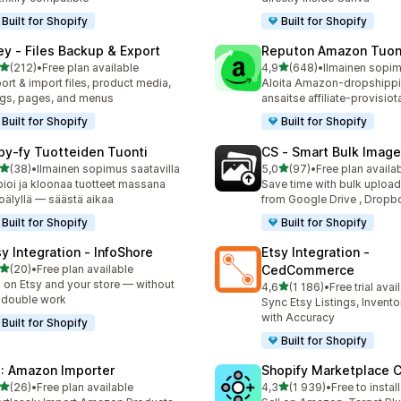
Built for Shopify
Built for Shopify
ley ‑ Files Backup & Export
Reputon Amazon Tuon
/ 5 tähteä
/ 5 tähteä
(212)
•
Free plan available
4,9
(648)
•
 arvostelua yhteensä
648 arvostelua yhteensä
ort & import files, product media,
Aloita Amazon-dropshippi
gs, pages, and menus
ansaitse affiliate-provisiot
Built for Shopify
Built for Shopify
py‑fy Tuotteiden Tuonti
CS ‑ Smart Bulk Imag
/ 5 tähteä
/ 5 tähteä
(38)
•
Ilmainen sopimus saatavilla
5,0
(97)
•
Free plan availa
arvostelua yhteensä
97 arvostelua yhteensä
ioi ja kloonaa tuotteet massana
Save time with bulk uploa
oälyllä — säästä aikaa
from Google Drive , Dropb
Built for Shopify
Built for Shopify
sy Integration ‑ InfoShore
Etsy Integration ‑
/ 5 tähteä
(20)
•
Free plan available
CedCommerce
arvostelua yhteensä
l on Etsy and your store — without
/ 5 tähteä
4,6
(1 186)
•
Free trial avai
1186 arvostelua yhteensä
 double work
Sync Etsy Listings, Invent
with Accuracy
Built for Shopify
Built for Shopify
: Amazon Importer
Shopify Marketplace 
/ 5 tähteä
/ 5 tähteä
(26)
•
Free plan available
4,3
(1 939)
•
Free to install
arvostelua yhteensä
1939 arvostelua yhteensä