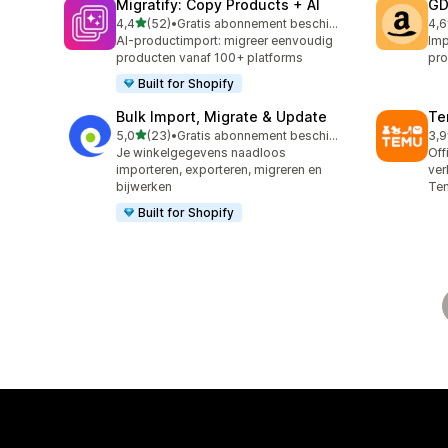
Migratify: Copy Products + AI
GD
van 5 sterren
4,4
(52)
•
Gratis abonnement beschikbaar
4,6
52 recensies in totaal
26 
AI-productimport: migreer eenvoudig
Imp
producten vanaf 100+ platforms
pro
Built for Shopify
Bulk Import, Migrate & Update
Te
van 5 sterren
5,0
(23)
•
Gratis abonnement beschikbaar
3,9
23 recensies in totaal
11 
Je winkelgegevens naadloos
Off
importeren, exporteren, migreren en
ver
bijwerken
Te
Built for Shopify