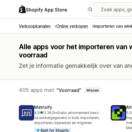
Shopify App Store
Verkoopkanalen
Online verkopen
Importeren van win
Alle apps voor het importeren van
voorraad
Zet je informatie gemakkelijk over van an
405 apps met
Voorraad
Wissen
Matrixify
Al
van 5 sterren
4,9
(1.363)
•
Gratis abonnement beschikbaar
5,0
1363 recensies in totaal
203
Je winkelgegevens in bulk importeren,
Geg
exporteren, bijwerken en migreren
met
Mat
Built for Shopify