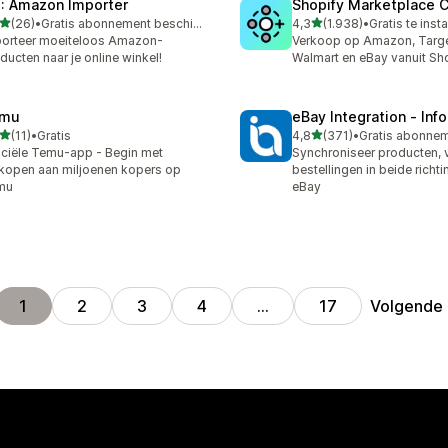
: Amazon Importer
Shopify Marketplace 
van 5 sterren
van 5 sterren
(26)
•
Gratis abonnement beschikbaar
4,3
(1.938)
•
Gratis te insta
recensies in totaal
1938 recensies in totaal
orteer moeiteloos Amazon-
Verkoop op Amazon, Targe
ducten naar je online winkel!
Walmart en eBay vanuit Sh
mu
eBay Integration ‑ Inf
van 5 sterren
van 5 sterren
(11)
•
Gratis
4,8
(371)
•
recensies in totaal
371 recensies in totaal
iciële Temu-app - Begin met
Synchroniseer producten, 
kopen aan miljoenen kopers op
bestellingen in beide richt
mu
eBay
Volgende
1
2
3
4
…
17