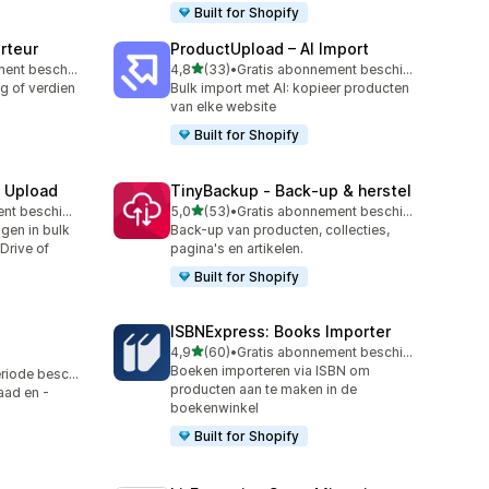
Built for Shopify
rteur
ProductUpload – AI Import
van 5 sterren
Gratis abonnement beschikbaar
4,8
(33)
•
Gratis abonnement beschikbaar
33 recensies in totaal
g of verdien
Bulk import met AI: kopieer producten
van elke website
Built for Shopify
e Upload
TinyBackup ‑ Back‑up & herstel
van 5 sterren
Gratis abonnement beschikbaar
5,0
(53)
•
Gratis abonnement beschikbaar
53 recensies in totaal
ngen in bulk
Back-up van producten, collecties,
Drive of
pagina's en artikelen.
Built for Shopify
ISBNExpress: Books Importer
van 5 sterren
4,9
(60)
•
Gratis abonnement beschikbaar
60 recensies in totaal
Boeken importeren via ISBN om
Gratis proefperiode beschikbaar
producten aan te maken in de
aad en -
boekenwinkel
Built for Shopify