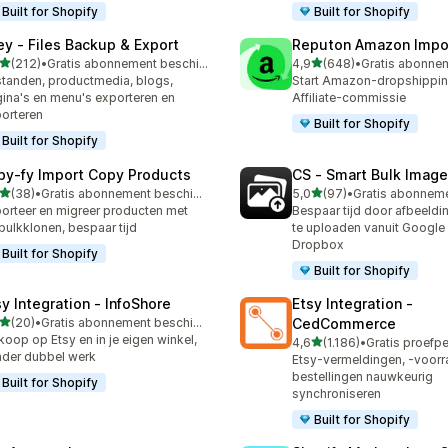
Built for Shopify
Built for Shopify
ley ‑ Files Backup & Export
Reputon Amazon Impo
van 5 sterren
van 5 sterren
(212)
•
Gratis abonnement beschikbaar
4,9
(648)
•
 recensies in totaal
648 recensies in totaal
tanden, productmedia, blogs,
Start Amazon-dropshippin
ina's en menu's exporteren en
Affiliate-commissie
orteren
Built for Shopify
Built for Shopify
py‑fy Import Copy Products
CS ‑ Smart Bulk Imag
van 5 sterren
van 5 sterren
(38)
•
Gratis abonnement beschikbaar
5,0
(97)
•
recensies in totaal
97 recensies in totaal
orteer en migreer producten met
Bespaar tijd door afbeeldi
bulkklonen, bespaar tijd
te uploaden vanuit Google 
Dropbox
Built for Shopify
Built for Shopify
sy Integration ‑ InfoShore
Etsy Integration ‑
van 5 sterren
(20)
•
Gratis abonnement beschikbaar
CedCommerce
recensies in totaal
koop op Etsy en in je eigen winkel,
van 5 sterren
4,6
(1.186)
•
1186 recensies in totaal
der dubbel werk
Etsy-vermeldingen, -voorr
bestellingen nauwkeurig
Built for Shopify
synchroniseren
Built for Shopify