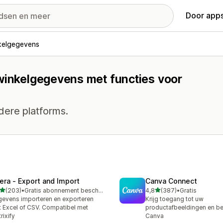
Door apps
kelgegevens
 winkelgegevens met functies voor
dere platforms.
tera ‑ Export and Import
Canva Connect
van 5 sterren
van 5 sterren
(203)
•
Gratis abonnement beschikbaar
4,8
(387)
•
Gratis
 recensies in totaal
387 recensies in totaal
evens importeren en exporteren
Krijg toegang tot uw
 Excel of CSV. Compatibel met
productafbeeldingen en be
rixify
Canva