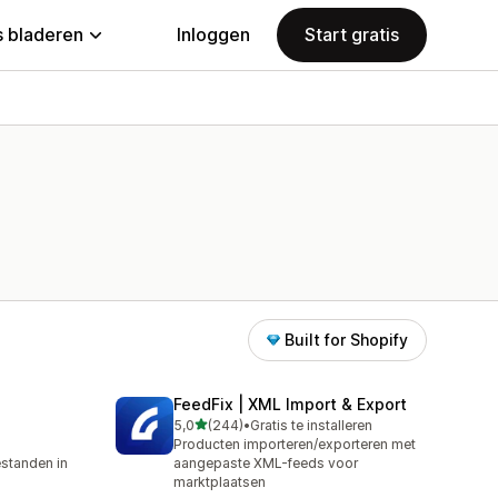
 bladeren
Inloggen
Start gratis
Built for Shopify
FeedFix | XML Import & Export
van 5 sterren
5,0
(244)
•
Gratis te installeren
244 recensies in totaal
Producten importeren/exporteren met
standen in
aangepaste XML-feeds voor
marktplaatsen