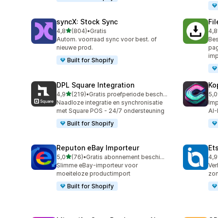
syncX: Stock Sync
Fi
van 5 sterren
4,8
(804)
•
Gratis
4,8
804 recensies in totaal
212
Autom. voorraad sync voor best. of
Bes
nieuwe prod.
pag
imp
Built for Shopify
DPL Square Integration
Ko
van 5 sterren
4,9
(219)
•
Gratis proefperiode beschikbaar
5,0
219 recensies in totaal
38 
Naadloze integratie en synchronisatie
Imp
met Square POS - 24/7 ondersteuning
AI-
Built for Shopify
Reputon eBay Importeur
Et
van 5 sterren
5,0
(76)
•
Gratis abonnement beschikbaar
4,9
76 recensies in totaal
20 
Slimme eBay-importeur voor
Ver
moeiteloze productimport
zon
Built for Shopify