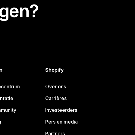
egen?
n
Shopify
pcentrum
Over ons
ntatie
Carrières
mmunity
Investeerders
g
Pers en media
Partners