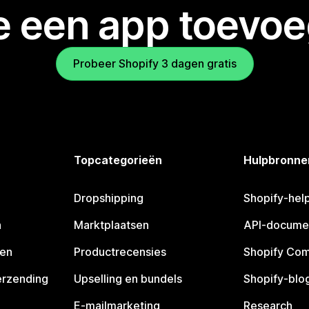
je een app toevo
Probeer Shopify 3 dagen gratis
Topcategorieën
Hulpbronne
Dropshipping
Shopify-hel
n
Marktplaatsen
API-docume
pen
Productrecensies
Shopify Co
erzending
Upselling en bundels
Shopify-blo
E-mailmarketing
Research