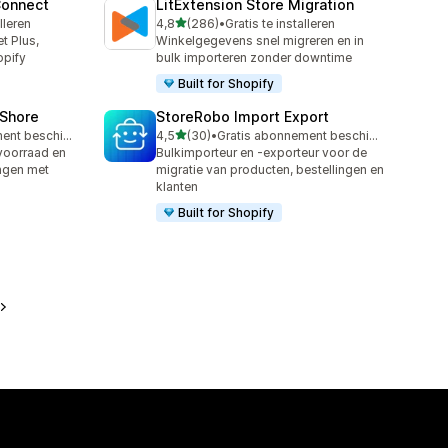
Connect
LitExtension Store Migration
van 5 sterren
lleren
4,8
(286)
•
Gratis te installeren
286 recensies in totaal
t Plus,
Winkelgegevens snel migreren en in
opify
bulk importeren zonder downtime
Built for Shopify
oShore
StoreRobo Import Export
van 5 sterren
Gratis abonnement beschikbaar
4,5
(30)
•
Gratis abonnement beschikbaar
30 recensies in totaal
voorraad en
Bulkimporteur en -exporteur voor de
ingen met
migratie van producten, bestellingen en
klanten
Built for Shopify