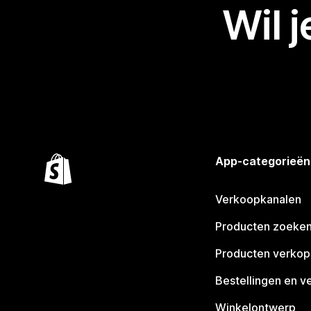
Wil 
App-categorieën
Verkoopkanalen
Producten zoeke
Producten verko
Bestellingen en v
Winkelontwerp