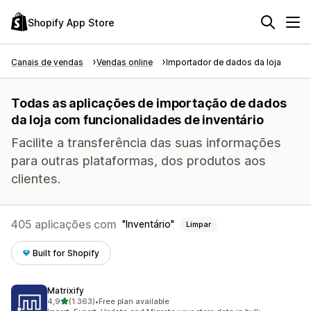
Shopify App Store
Canais de vendas
Vendas online
Importador de dados da loja
Todas as aplicações de importação de dados
da loja com funcionalidades de inventário
Facilite a transferência das suas informações
para outras plataformas, dos produtos aos
clientes.
405 aplicações com
Inventário
Limpar
Built for Shopify
Matrixify
de 5 estrelas
4,9
(1.363)
•
Free plan available
1363 total de avaliações