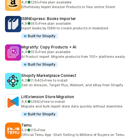
de 5 estrelas
4,6
(26)
•
Free plan available
26 total de avaliações
Effortlessly Import Amazon Products to Your online Store!
ISBNExpress: Books Importer
de 5 estrelas
4,9
(61)
•
Free plan available
61 total de avaliações
Import books by ISBN to create products in bookstore
Built for Shopify
Migratify: Copy Products + AI
de 5 estrelas
4,4
(51)
•
Free plan available
51 total de avaliações
AI Product import: Migrate products from 100+ platforms easily
Built for Shopify
Shopify Marketplace Connect
de 5 estrelas
4,3
(1.940)
•
Free to install
1940 total de avaliações
Sell on Amazon, Target Plus, Walmart, and eBay from Shopify
LitExtension Store Migration
de 5 estrelas
4,8
(286)
•
Free to install
286 total de avaliações
Migrate and bulk import store data quickly without downtime
Built for Shopify
Temu
de 5 estrelas
3,9
(11)
•
Free
11 total de avaliações
Official Temu App -Start Selling to Millions of Buyers on Temu