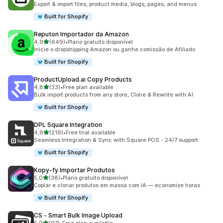
Export & import files, product media, blogs, pages, and menus
Built for Shopify
Reputon Importador da Amazon
de 5 estrelas
4,9
(649)
•
Plano gratuito disponível
649 total de avaliações
Inicie o dropshipping Amazon ou ganhe comissão de Afiliado
Built for Shopify
ProductUpload.ai Copy Products
de 5 estrelas
4,8
(33)
•
Free plan available
33 total de avaliações
Bulk import products from any store, Clone & Rewrite with AI
Built for Shopify
DPL Square Integration
de 5 estrelas
4,9
(219)
•
Free trial available
219 total de avaliações
Seamless Integration & Sync with Square POS - 24/7 support
Built for Shopify
Kopy‑fy Importar Produtos
de 5 estrelas
5,0
(38)
•
Plano gratuito disponível
38 total de avaliações
Copiar e clonar produtos em massa com IA — economize horas
Built for Shopify
CS ‑ Smart Bulk Image Upload
de 5 estrelas