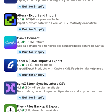
Import, Export, Update and Migrate your store data in bulk
Built for Shopify
Altera ‑ Export and Import
de 5 estrelas
5,0
(205)
•
Free plan available
205 total de avaliações
Import & export data with Excel or CSV. Matrixify compatible
Built for Shopify
Canva Connect
de 5 estrelas
4,8
(387)
•
Gratuito
387 total de avaliações
Aceda a imagens e ficheiros dos seus produtos dentro do Canva
Built for Shopify
FeedFix | XML Import & Export
de 5 estrelas
5,0
(244)
•
Free to install
244 total de avaliações
Import/Export Products with Custom XML Feeds for Marketplaces
Built for Shopify
syncX Stock Sync Inventory CSV
de 5 estrelas
4,8
(804)
•
Free plan available
804 total de avaliações
Bulk update, import & sync multiple stores and any connections
Built for Shopify
Filey ‑ Files Backup & Export
de 5 estrelas
4,8
(212)
•
Free plan available
212 total de avaliações