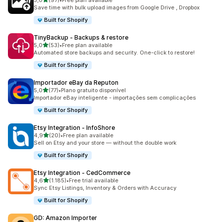
5,0
(97)
•
Free plan available
97 total de avaliações
Save time with bulk upload images from Google Drive , Dropbox
Built for Shopify
TinyBackup ‑ Backups & restore
de 5 estrelas
5,0
(53)
•
Free plan available
53 total de avaliações
Automated store backups and security. One-click to restore!
Built for Shopify
Importador eBay da Reputon
de 5 estrelas
5,0
(77)
•
Plano gratuito disponível
77 total de avaliações
Importador eBay inteligente - importações sem complicações
Built for Shopify
Etsy Integration ‑ InfoShore
de 5 estrelas
4,9
(20)
•
Free plan available
20 total de avaliações
Sell on Etsy and your store — without the double work
Built for Shopify
Etsy Integration ‑ CedCommerce
de 5 estrelas
4,6
(1.185)
•
Free trial available
1185 total de avaliações
Sync Etsy Listings, Inventory & Orders with Accuracy
Built for Shopify
GD: Amazon Importer