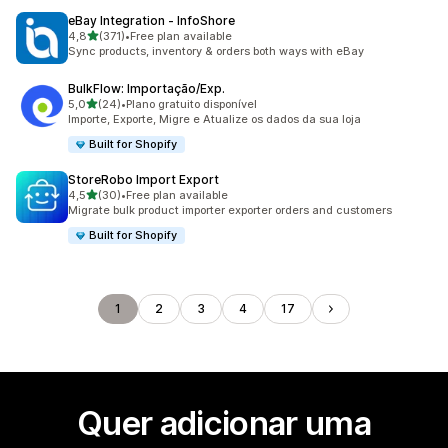
eBay Integration ‑ InfoShore
de 5 estrelas
4,8
(371)
•
Free plan available
371 total de avaliações
Sync products, inventory & orders both ways with eBay
BulkFlow: Importação/Exp.
de 5 estrelas
5,0
(24)
•
Plano gratuito disponível
24 total de avaliações
Importe, Exporte, Migre e Atualize os dados da sua loja
Built for Shopify
StoreRobo Import Export
de 5 estrelas
4,5
(30)
•
Free plan available
30 total de avaliações
Migrate bulk product importer exporter orders and customers
Built for Shopify
1
2
3
4
17
Quer adicionar uma