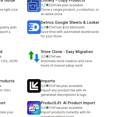
ize Guide
Clonely ‑ Copy Products
z 5 hvězd
3,7
(2)
•
Free plan available
Celkový počet recenzí: 2
e right size
Clone a single product, a collection, or
an entire store
Detrics Google Sheets & Looker
z 5 hvězd
zplatný plán
5,0
(1)
•
From $24.99/month
Celkový počet recenzí: 1
xport a
Save time with automated dashboards
for your Store
rd
Store Clone ‑ Easy Migration
z 5 hvězd
e
3,0
(1)
•
Free
Celkový počet recenzí: 1
, CSV, JSON
Automate store creation and save
hours of manual setup work
Products
Importo
z 5 hvězd
e
5,0
(1)
•
Free plan available
Celkový počet recenzí: 1
om 100+
Import any product file with AI-
I
generated descriptions & tags
ort
ProductLift: AI Product Import
z 5 hvězd
5,0
(1)
•
Free plan available
Celkový počet recenzí: 1
rate your
Import products instantly with AI-
powered editing tools