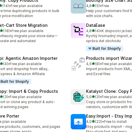
ony: Copy Products
Boutiqfy Size Chart S
z 5 hvězd
z 5 hvězd
(14)
•
Free plan available
4,6
(5)
•
Free
kový počet recenzí: 14
Celkový počet recenzí: 5
e time duplicating products in bulk
Help your customers find th
h price modification
with size charts.
xt‑Cart Store Migration
DataEase
z 5 hvězd
z 5 hvězd
(18)
•
Free plan available
4,8
(4)
•
K dispozici je be
kový počet recenzí: 18
Celkový počet recenzí: 4
ortlessly migrate your store data—
Rychlý hromadný import, e
urate and automated
správa dat obchodu
Built for Shopify
pi: Agentic Amazon Importer
Products import Wiza
z 5 hvězd
z 5 hvězd
(4)
•
Free plan available
4,5
(8)
•
Free plan availabl
kový počet recenzí: 4
Celkový počet recenzí: 8
ort and dropship from eBay,
Import products from XML
Express & Amazon Affiliate
and Excel files
Built for Shopify
opy: Import & Copy Products
Katalyst Clone: Copy 
z 5 hvězd
z 5 hvězd
(3)
•
Free plan available
5,0
(3)
•
Free plan availabl
kový počet recenzí: 3
Celkový počet recenzí: 3
ort or clone any product & auto-
Copy store or products fr
ld winning pages
vendors, customize with A
ore Porter
Easy:Import ‑ Etsy Imp
z 5 hvězd
e plan available
4,0
(22)
•
Free to install
Celkový počet recenzí: 22
e products, customers, and pages
Etsy products import - mig
ween stores easily.
Etsy store fast and easy.