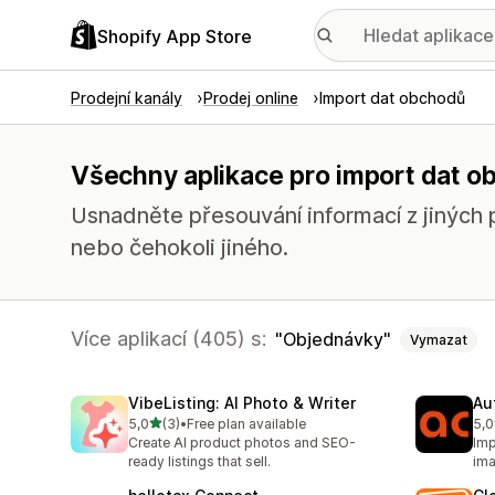
Shopify App Store
Prodejní kanály
Prodej online
Import dat obchodů
Všechny aplikace pro import dat 
Usnadněte přesouvání informací z jiných p
nebo čehokoli jiného.
Více aplikací (405) s:
Objednávky
Vymazat
VibeListing: AI Photo & Writer
Au
z 5 hvězd
5,0
(3)
•
Free plan available
5,0
Celkový počet recenzí: 3
Cel
Create AI product photos and SEO-
Imp
ready listings that sell.
ima