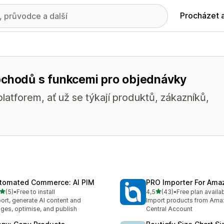
Procházet 
obchodů s funkcemi pro objednávky
latforem, ať už se týkají produktů, zákazníků,
tomated Commerce: AI PIM
PRO Importer For Ama
z 5 hvězd
z 5 hvězd
(5)
•
Free to install
4,5
(43)
•
Free plan availa
kový počet recenzí: 5
Celkový počet recenzí: 43
ort, generate AI content and
Import products from Amaz
ges, optimise, and publish
Central Account