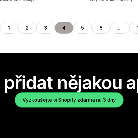
1
2
3
4
5
6
…
přidat nějakou a
Vyzkoušejte si Shopify zdarma na 3 dny