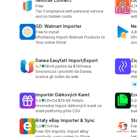
hellotax Connect
Cl
Free
4,1
Cel
Tax Compliance with personal service
Sav
and no hidden costs
wit
GD: Walmart Importer
Ne
Free to install
4,8
Cel
Effortlessly Import Walmart Products to
Eff
Your online Store!
acc
Danea Easyfatt Import/Export
Zo
z 5 hvězd
4,7
(8)
•
A partire da $19/mese
4,5
Celkový počet recenzí: 8
Cel
Sincronizza i prodotti da Danea;
Imp
scarica gli ordini da web
Ali
Importér Dárkových Karet
Ec
z 5 hvězd
5,0
(3)
•
Od $19.99 /měsíc
5,0
Celkový počet recenzí: 3
Cel
Hromadný import dárkových karet ze
Imp
staré platformy přes CSV
bui
Ritafy eBay Importer & Sync
St
z 5 hvězd
5,0
(1)
•
Free
Fre
Celkový počet recenzí: 1
Free 100 Imports: Import eBay
Mov
products, sync orders to Store
bet