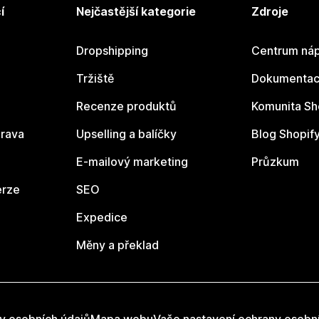
í
Nejčastější kategorie
Zdroje
Dropshipping
Centrum náp
Tržiště
Dokumentace
Recenze produktů
Komunita Sh
rava
Upselling a balíčky
Blog Shopif
E-mailový marketing
Průzkum
erze
SEO
Expedice
Měny a překlad