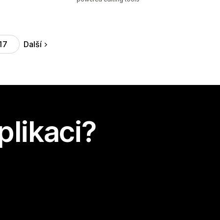
Další
17
plikaci?