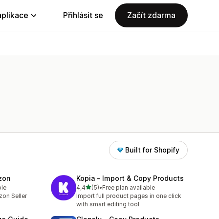
aplikace
Přihlásit se
Začít zdarma
Built for Shopify
zon
Kopia ‑ Import & Copy Products
z 5 hvězd
ble
4,4
(5)
•
Free plan available
Celkový počet recenzí: 5
on Seller
Import full product pages in one click
with smart editing tool