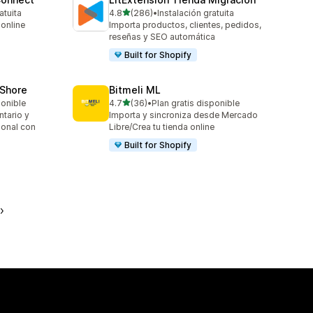
de 5 estrellas
atuita
4.8
(286)
•
Instalación gratuita
286 reseñas en total
online
Importa productos, clientes, pedidos,
reseñas y SEO automática
Built for Shopify
oShore
Bitmeli ML
de 5 estrellas
ponible
4.7
(36)
•
Plan gratis disponible
36 reseñas en total
ntario y
Importa y sincroniza desde Mercado
ional con
Libre/Crea tu tienda online
Built for Shopify