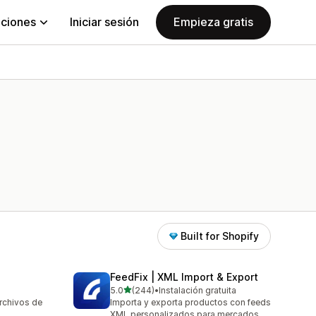
aciones
Iniciar sesión
Empieza gratis
Built for Shopify
FeedFix | XML Import & Export
de 5 estrellas
5.0
(244)
•
Instalación gratuita
244 reseñas en total
rchivos de
Importa y exporta productos con feeds
XML personalizados para mercados