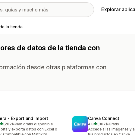
Explorar aplic
de la tienda
ores de datos de la tienda con
nformación desde otras plataformas con
tera ‑ Export and Import
Canva Connect
de 5 estrellas
de 5 estrellas
(202)
•
Plan gratis disponible
4.8
(387)
•
Gratis
 reseñas en total
387 reseñas en total
orta y exporta datos con Excel o
Accede a las imágenes y a
. Compatible con Matrixify
tus productos en Canva