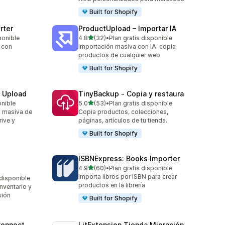
Built for Shopify
rter
ProductUpload – Importar IA
de 5 estrellas
ponible
4.8
(32)
•
Plan gratis disponible
32 reseñas en total
 con
Importación masiva con IA: copia
productos de cualquier web
Built for Shopify
e Upload
TinyBackup ‑ Copia y restaura
de 5 estrellas
onible
5.0
(53)
•
Plan gratis disponible
53 reseñas en total
a masiva de
Copia productos, colecciones,
ive y
páginas, artículos de tu tienda.
Built for Shopify
ISBNExpress: Books Importer
de 5 estrellas
4.9
(60)
•
Plan gratis disponible
60 reseñas en total
Importa libros por ISBN para crear
 disponible
productos en la librería
nventario y
sión
Built for Shopify
Connect
LitExtension Tienda Migración