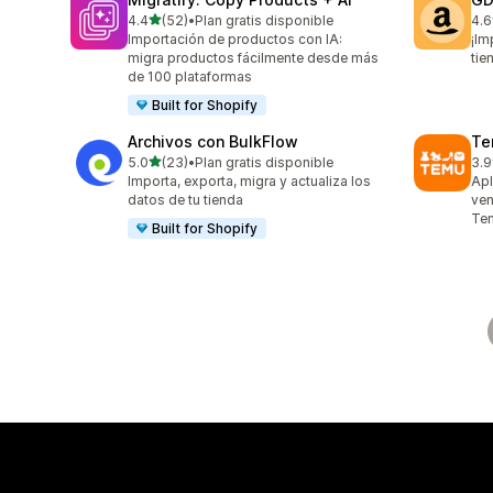
de 5 estrellas
4.4
(52)
•
Plan gratis disponible
4.6
52 reseñas en total
26 
Importación de productos con IA:
¡Im
migra productos fácilmente desde más
tie
de 100 plataformas
Built for Shopify
Archivos con BulkFlow
Te
de 5 estrellas
5.0
(23)
•
Plan gratis disponible
3.9
23 reseñas en total
11 
Importa, exporta, migra y actualiza los
Apl
datos de tu tienda
ven
Te
Built for Shopify