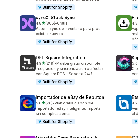
Built for Shopify
syncX: Stock Sync
Fi
de 5 estrellas
4.8
(805)
•
Gratis
4.8
805 reseñas en total
212
Autom. sync de inventario para prod.
Exp
exist. o nuevos
mul
pág
Built for Shopify
DPL Square Integration
Ko
de 5 estrellas
4.9
(219)
•
Prueba gratis disponible
5.0
219 reseñas en total
38 
Integración y sincronización perfectas
Clo
con Square POS - Soporte 24/7
con
Built for Shopify
Importador de eBay de Reputon
Et
de 5 estrellas
5.0
(76)
•
Plan gratis disponible
4.9
76 reseñas en total
20 
Importador eBay inteligente: importa
Ven
sin complicaciones
el 
Built for Shopify
Migratify: Copy Products + AI
GD