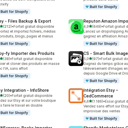
rixify
Built for Shopify
Built for Shopify
ley ‑ Files Backup & Export
Reputon Amazon Impo
étoile(s) sur 5
étoile(s) sur 5
(212)
•
Forfait gratuit disponible
4,9
(649)
•
Forfait gratuit
 avis au total
649 avis au total
ortez et importez fichiers, médias
Lancez un dropshipping 
produits, blogs, pages et menus
gagnez en affiliation Ama
Built for Shopify
Built for Shopify
py‑fy Importer des Produits
CS ‑ Smart Bulk Imag
étoile(s) sur 5
étoile(s) sur 5
(38)
•
Forfait gratuit disponible
5,0
(97)
•
Forfait gratuit d
avis au total
97 avis au total
ier et cloner des produits en masse
Gagnez du temps grâce au
c l'IA, sans effort
téléversement d’images e
depuis Google Drive et D
Built for Shopify
Built for Shopify
sy Integration ‑ InfoShore
Intégration Etsy –
étoile(s) sur 5
(20)
•
Forfait gratuit disponible
CedCommerce
avis au total
dez sur Etsy et sur votre boutique
étoile(s) sur 5
4,6
(1 186)
•
Essai gratuit 
1186 avis au total
s faire le travail en double
Vendez sans effort sur Ets
improviser des ventes
Built for Shopify
Built for Shopify
BNExpress: Books Importer
Shopify Marketplace 