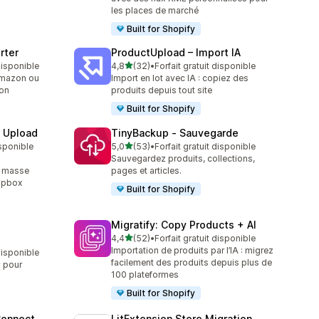
les places de marché
Built for Shopify
rter
ProductUpload – Import IA
étoile(s) sur 5
 disponible
4,8
(32)
•
Forfait gratuit disponible
32 avis au total
Amazon ou
Import en lot avec IA : copiez des
zon
produits depuis tout site
Built for Shopify
e Upload
TinyBackup ‑ Sauvegarde
étoile(s) sur 5
isponible
5,0
(53)
•
Forfait gratuit disponible
53 avis au total
Sauvegardez produits, collections,
n masse
pages et articles.
ropbox
Built for Shopify
Migratify: Copy Products + AI
étoile(s) sur 5
4,4
(52)
•
Forfait gratuit disponible
52 avis au total
Importation de produits par l’IA : migrez
disponible
facilement des produits depuis plus de
y pour
100 plateformes
Built for Shopify
Connect
LitExtension Store Migration