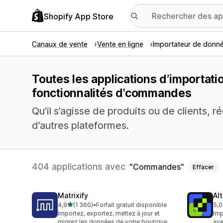
Shopify App Store
Canaux de vente
Vente en ligne
Importateur de donn
Toutes les applications d’importa
fonctionnalités d'commandes
Qu’il s’agisse de produits ou de clients, 
d’autres plateformes.
404 applications avec
Commandes
Effacer
Matrixify
Al
étoile(s) sur 5
4,9
(1 360)
•
Forfait gratuit disponible
5,0
1360 avis au total
202
Importez, exportez, mettez à jour et
Imp
migrez les données de votre boutique
ave