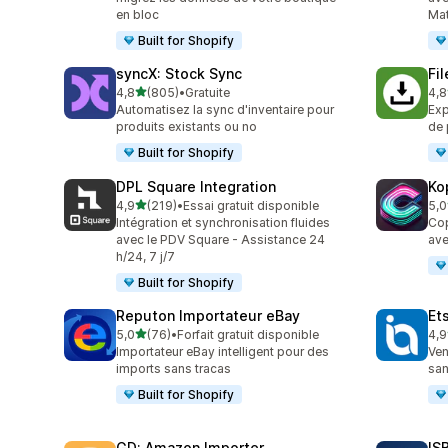
en bloc
Mat
Built for Shopify
syncX: Stock Sync
Fi
étoile(s) sur 5
4,8
(805)
•
Gratuite
4,8
805 avis au total
212
Automatisez la sync d'inventaire pour
Exp
produits existants ou no
de 
Built for Shopify
DPL Square Integration
Ko
étoile(s) sur 5
4,9
(219)
•
Essai gratuit disponible
5,0
219 avis au total
38 
Intégration et synchronisation fluides
Cop
avec le PDV Square - Assistance 24
ave
h/24, 7 j/7
Built for Shopify
Reputon Importateur eBay
Et
étoile(s) sur 5
5,0
(76)
•
Forfait gratuit disponible
4,9
76 avis au total
20 
Importateur eBay intelligent pour des
Ven
imports sans tracas
san
Built for Shopify
GD: Amazon Importer
IS