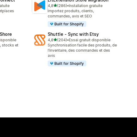
étoile(s) sur 5
atuite
4,8
(286)
•
Installation gratuite
286 avis au total
etplaces
Importez produits, clients,
commandes, avis et SEO
Built for Shopify
oShore
Shuttle ‑ Sync with Etsy
étoile(s) sur 5
disponible
4,8
(204)
•
Essai gratuit disponible
204 avis au total
 stocks et
Synchronisation facile des produits, de
l’inventaire, des commandes et des
avis
Built for Shopify