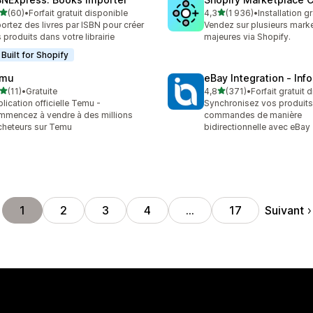
étoile(s) sur 5
étoile(s) sur 5
(60)
•
Forfait gratuit disponible
4,3
(1 936)
•
Installation gr
avis au total
1936 avis au total
ortez des livres par ISBN pour créer
Vendez sur plusieurs mark
 produits dans votre librairie
majeures via Shopify.
Built for Shopify
mu
eBay Integration ‑ Inf
étoile(s) sur 5
étoile(s) sur 5
(11)
•
Gratuite
4,8
(371)
•
Forfait gratuit 
avis au total
371 avis au total
lication officielle Temu -
Synchronisez vos produits,
mencez à vendre à des millions
commandes de manière
cheteurs sur Temu
bidirectionnelle avec eBay
Suivant
1
2
3
4
…
17