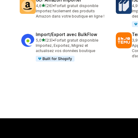
étoile(s) sur 5
4,6
(26)
•
Forfait gratuit disponible
4,9
26 avis au total
60 
Importez facilement des produits
Imp
Amazon dans votre boutique en ligne !
des
Import/Export avec BulkFlow
Te
étoile(s) sur 5
5,0
(23)
•
Forfait gratuit disponible
3,9
23 avis au total
11 
Importez, Exportez, Migrez et
App
actualisez vos données boutique
Com
d’a
Built for Shopify