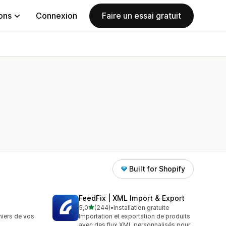
ions
Connexion
Faire un essai gratuit
Built for Shopify
FeedFix | XML Import & Export
étoile(s) sur 5
5,0
(244)
•
Installation gratuite
244 avis au total
hiers de vos
Importation et exportation de produits
avec des flux XML personnalisés pour