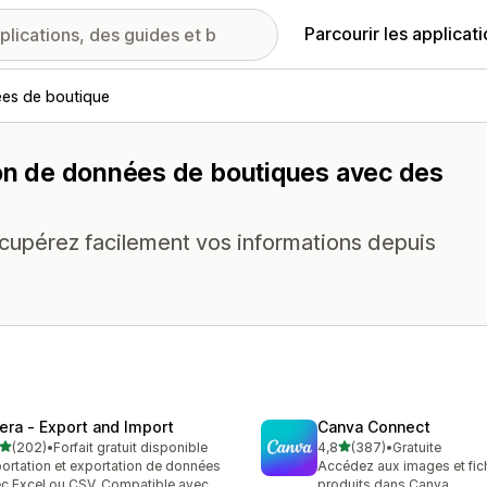
Parcourir les applicat
ées de boutique
tion de données de boutiques avec des
récupérez facilement vos informations depuis
tera ‑ Export and Import
Canva Connect
étoile(s) sur 5
étoile(s) sur 5
(202)
•
Forfait gratuit disponible
4,8
(387)
•
Gratuite
 avis au total
387 avis au total
ortation et exportation de données
Accédez aux images et fic
c Excel ou CSV. Compatible avec
produits dans Canva