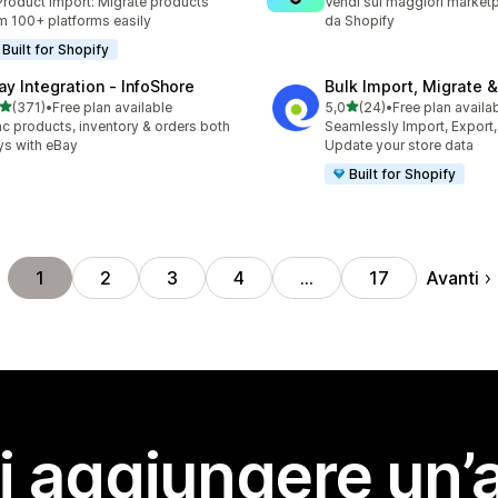
Product import: Migrate products
Vendi sui maggiori marketp
m 100+ platforms easily
da Shopify
Built for Shopify
ay Integration ‑ InfoShore
Bulk Import, Migrate 
stelle su 5
stelle su 5
(371)
•
Free plan available
5,0
(24)
•
Free plan availa
 recensioni totali
24 recensioni totali
c products, inventory & orders both
Seamlessly Import, Export,
s with eBay
Update your store data
Built for Shopify
Avanti
1
2
3
4
…
17
i aggiungere un’