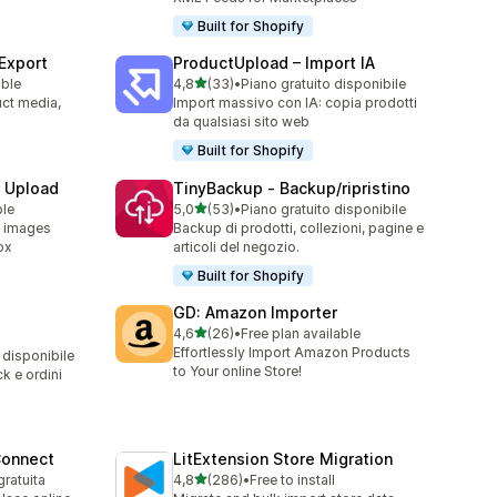
Built for Shopify
 Export
ProductUpload – Import IA
stelle su 5
able
4,8
(33)
•
Piano gratuito disponibile
33 recensioni totali
uct media,
Import massivo con IA: copia prodotti
da qualsiasi sito web
Built for Shopify
e Upload
TinyBackup ‑ Backup/ripristino
stelle su 5
ble
5,0
(53)
•
Piano gratuito disponibile
53 recensioni totali
d images
Backup di prodotti, collezioni, pagine e
ox
articoli del negozio.
Built for Shopify
GD: Amazon Importer
stelle su 5
4,6
(26)
•
Free plan available
26 recensioni totali
Effortlessly Import Amazon Products
 disponibile
to Your online Store!
ck e ordini
Connect
LitExtension Store Migration
stelle su 5
gratuita
4,8
(286)
•
Free to install
286 recensioni totali