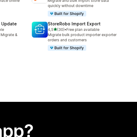
lace online
Migrate and bulk import store data
quickly without downtime
Built for Shopify
& Update
StoreRobo Import Export
stelle su 5
ble
4,5
(30)
•
Free plan available
30 recensioni totali
 Migrate &
Migrate bulk product importer exporter
orders and customers
Built for Shopify
app?