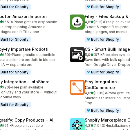
Built for Shopify
Built for Shopify
puton Amazon Importer
Filey ‑ Files Backup &
stelle su 5
stelle su 5
(651)
•
Piano gratuito disponibile
4,8
(212)
•
Free plan avail
 recensioni totali
212 recensioni totali
ia dropshipping Amazon o
Export & import files, prod
dagna con l’affiliazione
blogs, pages, and menus
Built for Shopify
Built for Shopify
py‑fy Importare Prodotti
CS ‑ Smart Bulk Imag
stelle su 5
stelle su 5
(39)
•
Piano gratuito disponibile
5,0
(97)
•
Free plan availa
recensioni totali
97 recensioni totali
iare e clonare prodotti in blocco
Save time with bulk uploa
 IA — risparmia ore
from Google Drive , Dropb
Built for Shopify
Built for Shopify
sy Integration ‑ InfoShore
Etsy Integration ‑
stelle su 5
(20)
•
Free plan available
CedCommerce
recensioni totali
l on Etsy and your store — without
stelle su 5
4,6
(1.185)
•
Prova gratuita
1185 recensioni totali
 double work
Sincronizza inserzioni, sto
Etsy
Built for Shopify
Built for Shopify
gratify: Copy Products + AI
Shopify Marketplace 
stelle su 5
stelle su 5
(51)
•
Free plan available
4,3
(1.940)
•
Installazione 
recensioni totali
1940 recensioni totali