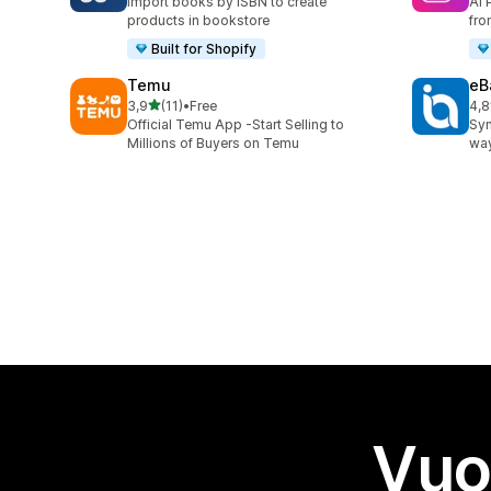
Import books by ISBN to create
AI 
products in bookstore
fro
Built for Shopify
Temu
eB
stelle su 5
3,9
(11)
•
Free
4,8
11 recensioni totali
371
Official Temu App -Start Selling to
Syn
Millions of Buyers on Temu
way
Vuo