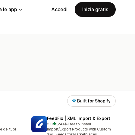
a le app
Accedi
Inizia gratis
Built for Shopify
FeedFix | XML Import & Export
stelle su 5
5,0
(244)
•
Free to install
244 recensioni totali
e dei tuoi
Import/Export Products with Custom
XML Feeds for Marketplaces