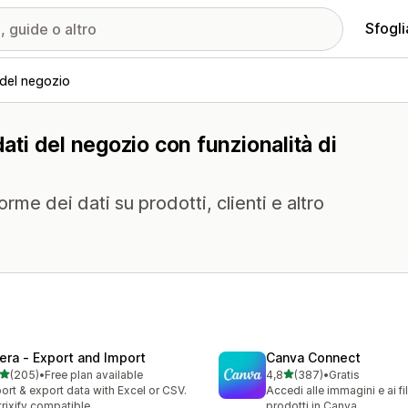
Sfogli
 del negozio
dati del negozio con funzionalità di
orme dei dati su prodotti, clienti e altro
tera ‑ Export and Import
Canva Connect
stelle su 5
stelle su 5
(205)
•
Free plan available
4,8
(387)
•
Gratis
 recensioni totali
387 recensioni totali
ort & export data with Excel or CSV.
Accedi alle immagini e ai fil
rixify compatible
prodotti in Canva