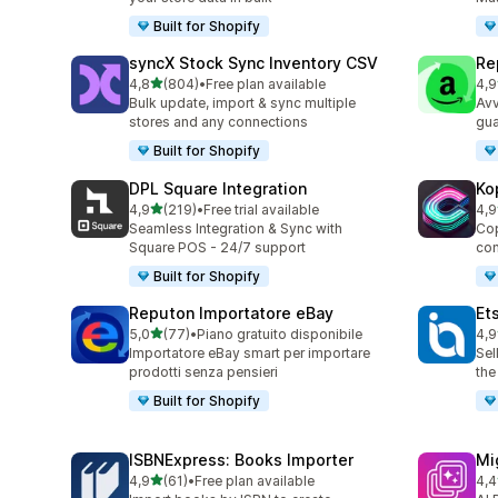
Built for Shopify
syncX Stock Sync Inventory CSV
Re
stelle su 5
4,8
(804)
•
Free plan available
4,9
804 recensioni totali
651
Bulk update, import & sync multiple
Avv
stores and any connections
gua
Built for Shopify
DPL Square Integration
Ko
stelle su 5
4,9
(219)
•
Free trial available
4,9
219 recensioni totali
39 
Seamless Integration & Sync with
Cop
Square POS - 24/7 support
con
Built for Shopify
Reputon Importatore eBay
Et
stelle su 5
5,0
(77)
•
Piano gratuito disponibile
4,9
77 recensioni totali
20 
Importatore eBay smart per importare
Sel
prodotti senza pensieri
the
Built for Shopify
ISBNExpress: Books Importer
Mi
stelle su 5
4,9
(61)
•
Free plan available
4,4
61 recensioni totali
51 