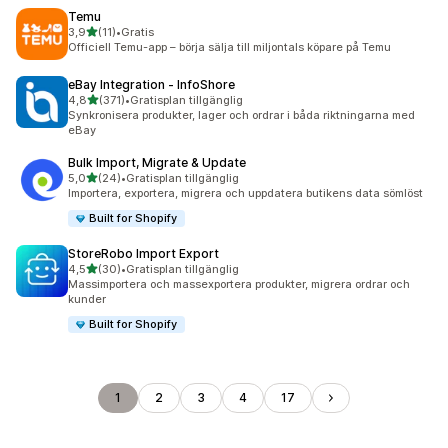
Temu
av 5 stjärnor
3,9
(11)
•
Gratis
11 recensioner totalt
Officiell Temu-app – börja sälja till miljontals köpare på Temu
eBay Integration ‑ InfoShore
av 5 stjärnor
4,8
(371)
•
Gratisplan tillgänglig
371 recensioner totalt
Synkronisera produkter, lager och ordrar i båda riktningarna med
eBay
Bulk Import, Migrate & Update
av 5 stjärnor
5,0
(24)
•
Gratisplan tillgänglig
24 recensioner totalt
Importera, exportera, migrera och uppdatera butikens data sömlöst
Built for Shopify
StoreRobo Import Export
av 5 stjärnor
4,5
(30)
•
Gratisplan tillgänglig
30 recensioner totalt
Massimportera och massexportera produkter, migrera ordrar och
kunder
Built for Shopify
1
2
3
4
17