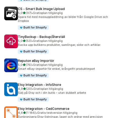
CS ‑ Smart Bulk Image Upload
av 5 stjärnor
5,0
(97)
•
Gratisplan tillgänglig
97 recensioner totalt
Spara tid med massuppladdning av bilder från Google Drive och
Dropbox
Built for Shopify
TinyBackup ‑ Backup/återställ
av 5 stjärnor
5,0
(53)
•
Gratisplan tillgänglig
53 recensioner totalt
Backa upp butikens produkter, samlingar, sidor och artiklar.
Built for Shopify
Reputon eBay Importör
av 5 stjärnor
5,0
(76)
•
Gratisplan tillgänglig
76 recensioner totalt
Smart eBay-importör för enkel, krångelfri produktimport
Built for Shopify
Etsy Integration ‑ InfoShore
av 5 stjärnor
4,9
(20)
•
Gratisplan tillgänglig
20 recensioner totalt
Sälj på Etsy och i din butik – utan dubbelt arbete
Built for Shopify
Etsy Integration ‑ CedCommerce
av 5 stjärnor
4,6
(1 186)
•
Gratis testversion tillgänglig
1186 recensioner totalt
Synkronisera Etsy-listningar, lager och ordrar med precision