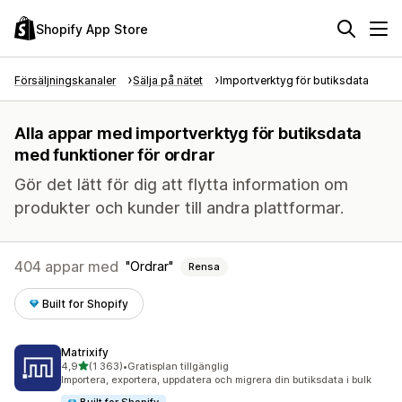
Shopify App Store
Försäljningskanaler
Sälja på nätet
Importverktyg för butiksdata
Alla appar med importverktyg för butiksdata
med funktioner för ordrar
Gör det lätt för dig att flytta information om
produkter och kunder till andra plattformar.
404 appar med
Ordrar
Rensa
Built for Shopify
Matrixify
av 5 stjärnor
4,9
(1 363)
•
Gratisplan tillgänglig
1363 recensioner totalt
Importera, exportera, uppdatera och migrera din butiksdata i bulk