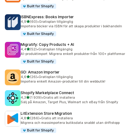
Built for Shopify
ISBNExpress: Books Importer
av 5 stjärnor
4,9
(60)
•
Gratisplan tillgänglig
60 recensioner totalt
Importera böcker via ISBN för att skapa produkter i bokhandeln
Built for Shopify
Migratify: Copy Products + AI
av 5 stjärnor
4,4
(52)
•
Gratisplan tillgänglig
52 recensioner totalt
AI-produktimport: Migrera enkelt produkter från 100+ plattformar
Built for Shopify
GD: Amazon Importer
av 5 stjärnor
4,6
(26)
•
Gratisplan tillgänglig
26 recensioner totalt
Importera enkelt Amazon-produkter till din webbutik!
Shopify Marketplace Connect
av 5 stjärnor
4,3
(1 939)
•
Gratis att installera
1939 recensioner totalt
Sälj på Amazon, Target Plus, Walmart och eBay från Shopify
LitExtension Store Migration
av 5 stjärnor
4,8
(286)
•
Gratis att installera
286 recensioner totalt
Migrera och massimportera butiksdata snabbt utan driftstopp
Built for Shopify