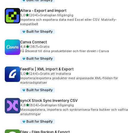
Built for Shopify
Altera ‑ Export and Import
av 5 stjärnor
5,0
(204)
•
Gratisplan tillgänglig
204 recensioner totalt
Importera och exportera data med Excel eller CSV. Matrixify-
kompatibelt
Built for Shopify
Canva Connect
av 5 stjärnor
4,8
(387)
•
Gratis
387 recensioner totalt
Få åtkomst till dina produktbilder och filer direkt i Canva
Built for Shopify
FeedFix | XML Import & Export
av 5 stjärnor
5,0
(244)
•
Gratis att installera
244 recensioner totalt
Importera/exportera produkter med anpassade XML-flöden för
marknadsplatser
Built for Shopify
syncX Stock Sync Inventory CSV
av 5 stjärnor
4,8
(804)
•
Gratisplan tillgänglig
804 recensioner totalt
Massuppdatera, importera och synkronisera flera butiker och valfria
anslutningar
Built for Shopify
Filey ‑ Files Backup & Export