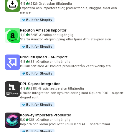
av 5 stjärnor
4,8
(212)
•
Gratisplan tillgänglig
212 recensioner totalt
Exportera och importera filer, produktmedia, bloggar, sidor och
menyer
Built for Shopify
Reputon Amazon Importör
av 5 stjärnor
4,9
(648)
•
Gratisplan tillgänglig
648 recensioner totalt
Starta Amazon-dropshipping eller tjäna Affiliate-provision
Built for Shopify
ProductUpload – AI‑import
av 5 stjärnor
4,8
(33)
•
Gratisplan tillgänglig
33 recensioner totalt
Bulkimport med AI: kopiera produkter från valfri webbplats
Built for Shopify
DPL Square Integration
av 5 stjärnor
4,9
(219)
•
Gratis testversion tillgänglig
219 recensioner totalt
Sömlös integration och synkronisering med Square POS – support
dygnet runt
Built for Shopify
Kopy‑fy Importera Produkter
av 5 stjärnor
5,0
(38)
•
Gratisplan tillgänglig
38 recensioner totalt
Kopiera och klona produkter i bulk med AI — spara timmar
Built for Shopify