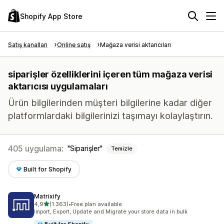
Shopify App Store
Satış kanalları
Online satış
Mağaza verisi aktarıcıları
siparişler özelliklerini içeren tüm mağaza verisi
aktarıcısı uygulamaları
Ürün bilgilerinden müşteri bilgilerine kadar diğer
platformlardaki bilgilerinizi taşımayı kolaylaştırın.
405 uygulama:
Siparişler
Temizle
Built for Shopify
Matrixify
5 yıldız üzerinden
4,9
(1.363)
•
Free plan available
toplam 1363 değerlendirme
Import, Export, Update and Migrate your store data in bulk