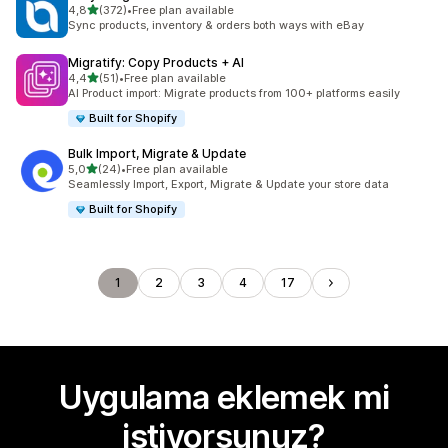
5 yıldız üzerinden
4,8
(372)
•
Free plan available
toplam 372 değerlendirme
Sync products, inventory & orders both ways with eBay
Migratify: Copy Products + AI
5 yıldız üzerinden
4,4
(51)
•
Free plan available
toplam 51 değerlendirme
AI Product import: Migrate products from 100+ platforms easily
Built for Shopify
Bulk Import, Migrate & Update
5 yıldız üzerinden
5,0
(24)
•
Free plan available
toplam 24 değerlendirme
Seamlessly Import, Export, Migrate & Update your store data
Built for Shopify
1
2
3
4
17
Uygulama eklemek mi
istiyorsunuz?