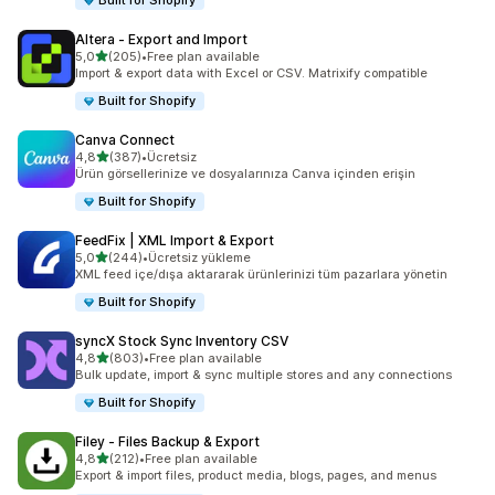
Built for Shopify
Altera ‑ Export and Import
5 yıldız üzerinden
5,0
(205)
•
Free plan available
toplam 205 değerlendirme
Import & export data with Excel or CSV. Matrixify compatible
Built for Shopify
Canva Connect
5 yıldız üzerinden
4,8
(387)
•
Ücretsiz
toplam 387 değerlendirme
Ürün görsellerinize ve dosyalarınıza Canva içinden erişin
Built for Shopify
FeedFix | XML Import & Export
5 yıldız üzerinden
5,0
(244)
•
Ücretsiz yükleme
toplam 244 değerlendirme
XML feed içe/dışa aktararak ürünlerinizi tüm pazarlara yönetin
Built for Shopify
syncX Stock Sync Inventory CSV
5 yıldız üzerinden
4,8
(803)
•
Free plan available
toplam 803 değerlendirme
Bulk update, import & sync multiple stores and any connections
Built for Shopify
Filey ‑ Files Backup & Export
5 yıldız üzerinden
4,8
(212)
•
Free plan available
toplam 212 değerlendirme
Export & import files, product media, blogs, pages, and menus