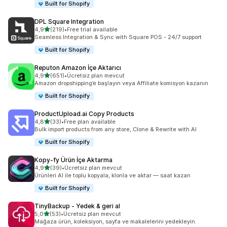
Built for Shopify
DPL Square Integration
5 yıldız üzerinden
4,9
(219)
•
Free trial available
toplam 219 değerlendirme
Seamless Integration & Sync with Square POS - 24/7 support
Built for Shopify
Reputon Amazon İçe Aktarıcı
5 yıldız üzerinden
4,9
(651)
•
Ücretsiz plan mevcut
toplam 651 değerlendirme
Amazon dropshipping’e başlayın veya Affiliate komisyon kazanın
Built for Shopify
ProductUpload.ai Copy Products
5 yıldız üzerinden
4,8
(33)
•
Free plan available
toplam 33 değerlendirme
Bulk import products from any store, Clone & Rewrite with AI
Built for Shopify
Kopy‑fy Ürün İçe Aktarma
5 yıldız üzerinden
4,9
(39)
•
Ücretsiz plan mevcut
toplam 39 değerlendirme
Ürünleri AI ile toplu kopyala, klonla ve aktar — saat kazan
Built for Shopify
TinyBackup ‑ Yedek & geri al
5 yıldız üzerinden
5,0
(53)
•
Ücretsiz plan mevcut
toplam 53 değerlendirme
Mağaza ürün, koleksiyon, sayfa ve makalelerini yedekleyin.