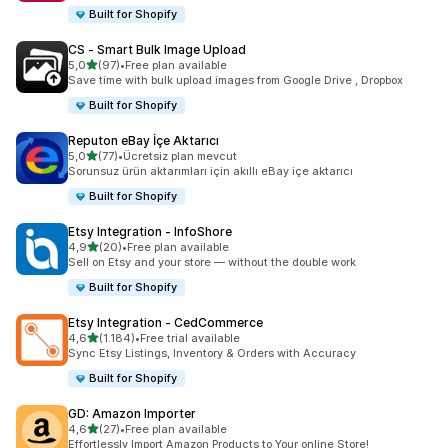
Built for Shopify
CS ‑ Smart Bulk Image Upload
5 yıldız üzerinden
5,0
(97)
•
Free plan available
toplam 97 değerlendirme
Save time with bulk upload images from Google Drive , Dropbox
Built for Shopify
Reputon eBay İçe Aktarıcı
5 yıldız üzerinden
5,0
(77)
•
Ücretsiz plan mevcut
toplam 77 değerlendirme
Sorunsuz ürün aktarımları için akıllı eBay içe aktarıcı
Built for Shopify
Etsy Integration ‑ InfoShore
5 yıldız üzerinden
4,9
(20)
•
Free plan available
toplam 20 değerlendirme
Sell on Etsy and your store — without the double work
Built for Shopify
Etsy Integration ‑ CedCommerce
5 yıldız üzerinden
4,6
(1.184)
•
Free trial available
toplam 1184 değerlendirme
Sync Etsy Listings, Inventory & Orders with Accuracy
Built for Shopify
GD: Amazon Importer
5 yıldız üzerinden
4,6
(27)
•
Free plan available
toplam 27 değerlendirme
Effortlessly Import Amazon Products to Your online Store!