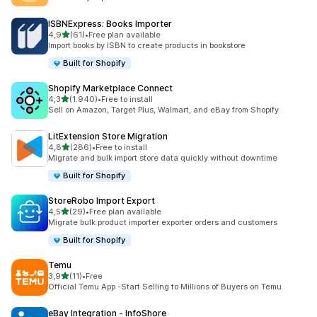
ISBNExpress: Books Importer
5 yıldız üzerinden
4,9
(61)
•
Free plan available
toplam 61 değerlendirme
Import books by ISBN to create products in bookstore
Built for Shopify
Shopify Marketplace Connect
5 yıldız üzerinden
4,3
(1.940)
•
Free to install
toplam 1940 değerlendirme
Sell on Amazon, Target Plus, Walmart, and eBay from Shopify
LitExtension Store Migration
5 yıldız üzerinden
4,8
(286)
•
Free to install
toplam 286 değerlendirme
Migrate and bulk import store data quickly without downtime
Built for Shopify
StoreRobo Import Export
5 yıldız üzerinden
4,5
(29)
•
Free plan available
toplam 29 değerlendirme
Migrate bulk product importer exporter orders and customers
Built for Shopify
Temu
5 yıldız üzerinden
3,9
(11)
•
Free
toplam 11 değerlendirme
Official Temu App -Start Selling to Millions of Buyers on Temu
eBay Integration ‑ InfoShore