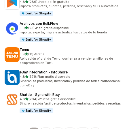
de 5 estrellas
4.8
(286)
•
Instalación gratuita
286 reseñas en total
Importa productos, clientes, pedidos, reseñas y SEO automática
Built for Shopify
Archivos con BulkFlow
de 5 estrellas
5.0
(23)
•
Plan gratis disponible
23 reseñas en total
Importa, exporta, migra y actualiza los datos de tu tienda
Built for Shopify
Temu
de 5 estrellas
3.9
(11)
•
Gratis
11 reseñas en total
Aplicación oficial de Temu: comienza a vender a millones de
compradores en Temu
eBay Integration ‑ InfoShore
de 5 estrellas
4.8
(371)
•
Plan gratis disponible
371 reseñas en total
Sincroniza productos, inventario y pedidos de forma bidireccional
con eBay
Shuttle ‑ Sync with Etsy
de 5 estrellas
4.8
(204)
•
Prueba gratis disponible
204 reseñas en total
Sincronización fácil de productos, inventarios, pedidos y reseñas
Built for Shopify