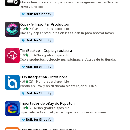
Ahorra tiempo con la carga masiva de imágenes desde Google
Drive y Dropbox
Built for Shopify
Kopy‑fy Importar Productos
de 5 estrellas
5.0
(37)
•
Plan gratis disponible
37 reseñas en total
Clonar y copiar productos en masa con IA para ahorrar horas
Built for Shopify
TinyBackup ‑ Copia y restaura
de 5 estrellas
5.0
(53)
•
Plan gratis disponible
53 reseñas en total
Copia productos, colecciones, páginas, artículos de tu tienda.
Built for Shopify
Etsy Integration ‑ InfoShore
de 5 estrellas
4.9
(21)
•
Plan gratis disponible
21 reseñas en total
Vende en Etsy y en tu tienda sin trabajar el doble
Built for Shopify
Importador de eBay de Reputon
de 5 estrellas
5.0
(76)
•
Plan gratis disponible
76 reseñas en total
Importador eBay inteligente: importa sin complicaciones
Built for Shopify
Etsy Integration ‑ CedCommerce