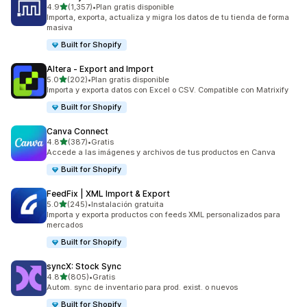
de 5 estrellas
4.9
(1,357)
•
Plan gratis disponible
1357 reseñas en total
Importa, exporta, actualiza y migra los datos de tu tienda de forma
masiva
Built for Shopify
Altera ‑ Export and Import
de 5 estrellas
5.0
(202)
•
Plan gratis disponible
202 reseñas en total
Importa y exporta datos con Excel o CSV. Compatible con Matrixify
Built for Shopify
Canva Connect
de 5 estrellas
4.8
(387)
•
Gratis
387 reseñas en total
Accede a las imágenes y archivos de tus productos en Canva
Built for Shopify
FeedFix | XML Import & Export
de 5 estrellas
5.0
(245)
•
Instalación gratuita
245 reseñas en total
Importa y exporta productos con feeds XML personalizados para
mercados
Built for Shopify
syncX: Stock Sync
de 5 estrellas
4.8
(805)
•
Gratis
805 reseñas en total
Autom. sync de inventario para prod. exist. o nuevos
Built for Shopify