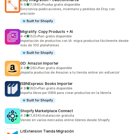
de 5 estrellas
4.6
(1,186)
•
Prueba gratis disponible
1186 reseñas en total
Sincroniza publicaciones, inventario y pedidos de Etsy con
precisión
Built for Shopify
Migratify: Copy Products + AI
de 5 estrellas
4.4
(52)
•
Plan gratis disponible
52 reseñas en total
Importación de productos con IA: migra productos fácilmente desde
más de 100 plataformas
Built for Shopify
GD: Amazon Importer
de 5 estrellas
4.6
(26)
•
Plan gratis disponible
26 reseñas en total
¡Importa productos de Amazon a tu tienda online sin esfuerzo!
ISBNExpress: Books Importer
de 5 estrellas
4.9
(60)
•
Plan gratis disponible
60 reseñas en total
Importa libros por ISBN para crear productos en la librería
Built for Shopify
Shopify Marketplace Connect
de 5 estrellas
4.3
(1,934)
•
Instalación gratuita
1934 reseñas en total
Vende en varios mercados online líderes desde Shopify
LitExtension Tienda Migración