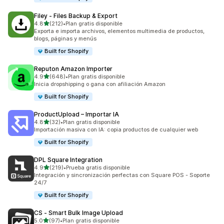
Filey ‑ Files Backup & Export
de 5 estrellas
4.8
(212)
•
Plan gratis disponible
212 reseñas en total
Exporta e importa archivos, elementos multimedia de productos,
blogs, páginas y menús
Built for Shopify
Reputon Amazon Importer
de 5 estrellas
4.9
(648)
•
Plan gratis disponible
648 reseñas en total
Inicia dropshipping o gana con afiliación Amazon
Built for Shopify
ProductUpload – Importar IA
de 5 estrellas
4.8
(32)
•
Plan gratis disponible
32 reseñas en total
Importación masiva con IA: copia productos de cualquier web
Built for Shopify
DPL Square Integration
de 5 estrellas
4.9
(219)
•
Prueba gratis disponible
219 reseñas en total
Integración y sincronización perfectas con Square POS - Soporte
24/7
Built for Shopify
CS ‑ Smart Bulk Image Upload
de 5 estrellas
5.0
(97)
•
Plan gratis disponible
97 reseñas en total