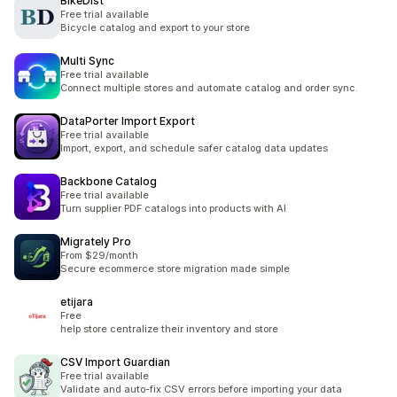
BikeDist
Free trial available
Bicycle catalog and export to your store
Multi Sync
Free trial available
Connect multiple stores and automate catalog and order sync.
DataPorter Import Export
Free trial available
Import, export, and schedule safer catalog data updates
Backbone Catalog
Free trial available
Turn supplier PDF catalogs into products with AI
Migrately Pro
From $29/month
Secure ecommerce store migration made simple
etijara
Free
help store centralize their inventory and store
CSV Import Guardian
Free trial available
Validate and auto-fix CSV errors before importing your data