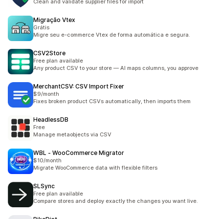
Clean and validate supplier files for import
Migração Vtex
Grátis
Migre seu e-commerce Vtex de forma automática e segura.
CSV2Store
Free plan available
Any product CSV to your store — AI maps columns, you approve
MerchantCSV: CSV Import Fixer
$9/month
Fixes broken product CSVs automatically, then imports them
HeadlessDB
Free
Manage metaobjects via CSV
WBL ‑ WooCommerce Migrator
$10/month
Migrate WooCommerce data with flexible filters
SLSync
Free plan available
Compare stores and deploy exactly the changes you want live.