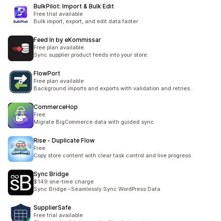
BulkPilot: Import & Bulk Edit
Free trial available
Bulk import, export, and edit data faster
Feed In by eKommissar
Free plan available
Sync supplier product feeds into your store.
FlowPort
Free plan available
Background imports and exports with validation and retries.
CommerceHop
Free
Migrate BigCommerce data with guided sync
Rise ‑ Duplicate Flow
Free
Copy store content with clear task control and live progress
Sync Bridge
$149 one-time charge
Sync Bridge –Seamlessly Sync WordPress Data
SupplierSafe
Free trial available