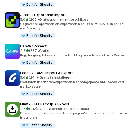
Built for Shopify
Altera ‑ Export and Import
van 5 sterren
5,0
(205)
•
Gratis abonnement beschikbaar
205 recensies in totaal
Gegevens importeren en exporteren met Excel of CSV. Compatibel
met Matrixify
Built for Shopify
Canva Connect
van 5 sterren
4,8
(387)
•
Gratis
387 recensies in totaal
Krijg toegang tot uw productafbeeldingen en bestanden in Canva
Built for Shopify
FeedFix | XML Import & Export
van 5 sterren
5,0
(244)
•
Gratis te installeren
244 recensies in totaal
Producten importeren/exporteren met aangepaste XML-feeds voor
marktplaatsen
Built for Shopify
Filey ‑ Files Backup & Export
van 5 sterren
4,8
(212)
•
Gratis abonnement beschikbaar
212 recensies in totaal
Bestanden, productmedia, blogs, pagina's en menu's exporteren en
importeren
Built for Shopify