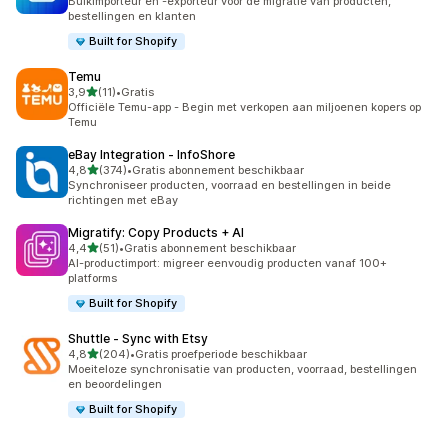
Bulkimporteur en -exporteur voor de migratie van producten,
bestellingen en klanten
Built for Shopify
Temu
van 5 sterren
3,9
(11)
•
Gratis
11 recensies in totaal
Officiële Temu-app - Begin met verkopen aan miljoenen kopers op
Temu
eBay Integration ‑ InfoShore
van 5 sterren
4,8
(374)
•
Gratis abonnement beschikbaar
374 recensies in totaal
Synchroniseer producten, voorraad en bestellingen in beide
richtingen met eBay
Migratify: Copy Products + AI
van 5 sterren
4,4
(51)
•
Gratis abonnement beschikbaar
51 recensies in totaal
AI-productimport: migreer eenvoudig producten vanaf 100+
platforms
Built for Shopify
Shuttle ‑ Sync with Etsy
van 5 sterren
4,8
(204)
•
Gratis proefperiode beschikbaar
204 recensies in totaal
Moeiteloze synchronisatie van producten, voorraad, bestellingen
en beoordelingen
Built for Shopify