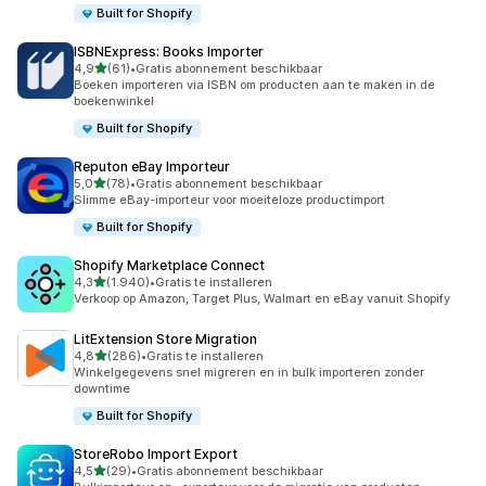
Built for Shopify
ISBNExpress: Books Importer
van 5 sterren
4,9
(61)
•
Gratis abonnement beschikbaar
61 recensies in totaal
Boeken importeren via ISBN om producten aan te maken in de
boekenwinkel
Built for Shopify
Reputon eBay Importeur
van 5 sterren
5,0
(78)
•
Gratis abonnement beschikbaar
78 recensies in totaal
Slimme eBay-importeur voor moeiteloze productimport
Built for Shopify
Shopify Marketplace Connect
van 5 sterren
4,3
(1.940)
•
Gratis te installeren
1940 recensies in totaal
Verkoop op Amazon, Target Plus, Walmart en eBay vanuit Shopify
LitExtension Store Migration
van 5 sterren
4,8
(286)
•
Gratis te installeren
286 recensies in totaal
Winkelgegevens snel migreren en in bulk importeren zonder
downtime
Built for Shopify
StoreRobo Import Export
van 5 sterren
4,5
(29)
•
Gratis abonnement beschikbaar
29 recensies in totaal