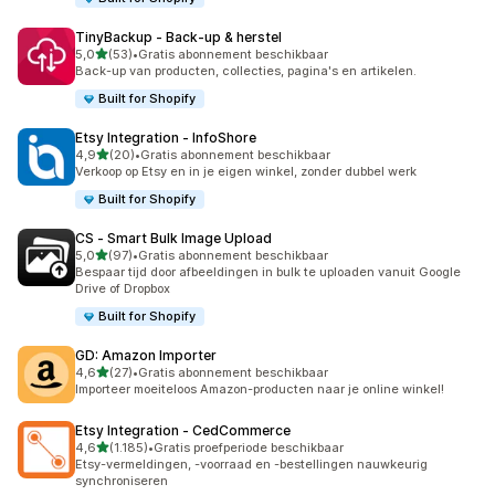
TinyBackup ‑ Back‑up & herstel
van 5 sterren
5,0
(53)
•
Gratis abonnement beschikbaar
53 recensies in totaal
Back-up van producten, collecties, pagina's en artikelen.
Built for Shopify
Etsy Integration ‑ InfoShore
van 5 sterren
4,9
(20)
•
Gratis abonnement beschikbaar
20 recensies in totaal
Verkoop op Etsy en in je eigen winkel, zonder dubbel werk
Built for Shopify
CS ‑ Smart Bulk Image Upload
van 5 sterren
5,0
(97)
•
Gratis abonnement beschikbaar
97 recensies in totaal
Bespaar tijd door afbeeldingen in bulk te uploaden vanuit Google
Drive of Dropbox
Built for Shopify
GD: Amazon Importer
van 5 sterren
4,6
(27)
•
Gratis abonnement beschikbaar
27 recensies in totaal
Importeer moeiteloos Amazon-producten naar je online winkel!
Etsy Integration ‑ CedCommerce
van 5 sterren
4,6
(1.185)
•
Gratis proefperiode beschikbaar
1185 recensies in totaal
Etsy-vermeldingen, -voorraad en -bestellingen nauwkeurig
synchroniseren