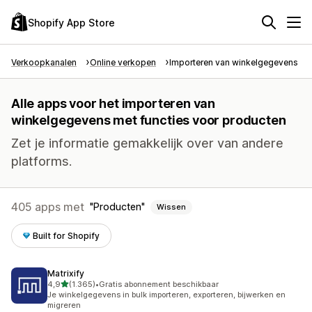
Shopify App Store
Verkoopkanalen
Online verkopen
Importeren van winkelgegevens
Alle apps voor het importeren van
winkelgegevens met functies voor producten
Zet je informatie gemakkelijk over van andere
platforms.
405 apps met
Producten
Wissen
Built for Shopify
Matrixify
van 5 sterren
4,9
(1.365)
•
Gratis abonnement beschikbaar
1365 recensies in totaal
Je winkelgegevens in bulk importeren, exporteren, bijwerken en
migreren