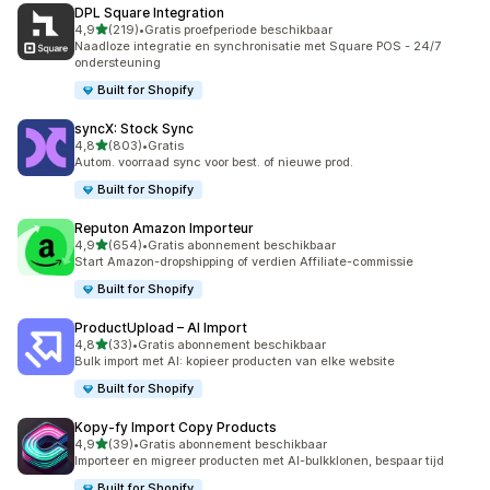
DPL Square Integration
van 5 sterren
4,9
(219)
•
Gratis proefperiode beschikbaar
219 recensies in totaal
Naadloze integratie en synchronisatie met Square POS - 24/7
ondersteuning
Built for Shopify
syncX: Stock Sync
van 5 sterren
4,8
(803)
•
Gratis
803 recensies in totaal
Autom. voorraad sync voor best. of nieuwe prod.
Built for Shopify
Reputon Amazon Importeur
van 5 sterren
4,9
(654)
•
Gratis abonnement beschikbaar
654 recensies in totaal
Start Amazon-dropshipping of verdien Affiliate-commissie
Built for Shopify
ProductUpload – AI Import
van 5 sterren
4,8
(33)
•
Gratis abonnement beschikbaar
33 recensies in totaal
Bulk import met AI: kopieer producten van elke website
Built for Shopify
Kopy‑fy Import Copy Products
van 5 sterren
4,9
(39)
•
Gratis abonnement beschikbaar
39 recensies in totaal
Importeer en migreer producten met AI-bulkklonen, bespaar tijd
Built for Shopify