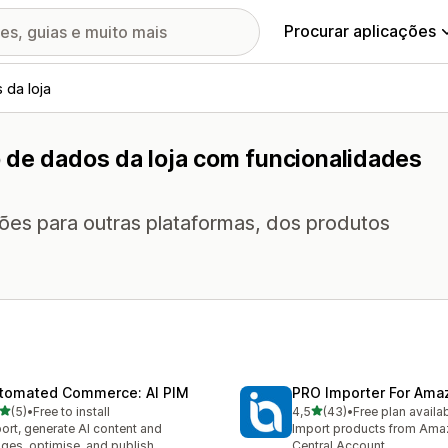
Procurar aplicações
 da loja
 de dados da loja com funcionalidades
ções para outras plataformas, dos produtos
tomated Commerce: AI PIM
PRO Importer For Ama
de 5 estrelas
de 5 estrelas
(5)
•
Free to install
4,5
(43)
•
Free plan availa
otal de avaliações
43 total de avaliações
ort, generate AI content and
Import products from Amaz
ges, optimise, and publish
Central Account