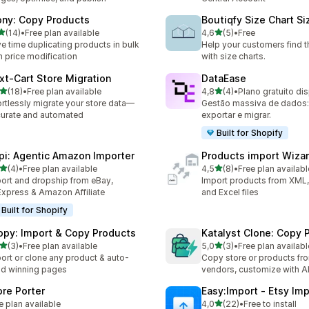
ony: Copy Products
Boutiqfy Size Chart S
de 5 estrelas
de 5 estrelas
(14)
•
Free plan available
4,6
(5)
•
Free
total de avaliações
5 total de avaliações
e time duplicating products in bulk
Help your customers find th
h price modification
with size charts.
xt‑Cart Store Migration
DataEase
de 5 estrelas
de 5 estrelas
(18)
•
Free plan available
4,8
(4)
•
Plano gratuito di
total de avaliações
4 total de avaliações
ortlessly migrate your store data—
Gestão massiva de dados: 
urate and automated
exportar e migrar.
Built for Shopify
pi: Agentic Amazon Importer
Products import Wiza
de 5 estrelas
de 5 estrelas
(4)
•
Free plan available
4,5
(8)
•
Free plan availabl
otal de avaliações
8 total de avaliações
ort and dropship from eBay,
Import products from XML
Express & Amazon Affiliate
and Excel files
Built for Shopify
opy: Import & Copy Products
Katalyst Clone: Copy 
de 5 estrelas
de 5 estrelas
(3)
•
Free plan available
5,0
(3)
•
Free plan availabl
otal de avaliações
3 total de avaliações
ort or clone any product & auto-
Copy store or products fr
ld winning pages
vendors, customize with A
ore Porter
Easy:Import ‑ Etsy Imp
de 5 estrelas
e plan available
4,0
(22)
•
Free to install
22 total de avaliações