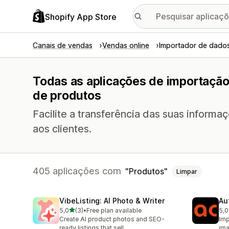
Shopify App Store
Canais de vendas
Vendas online
Importador de dados
Todas as aplicações de importação
de produtos
Facilite a transferência das suas informa
aos clientes.
405 aplicações com
Produtos
Limpar
VibeListing: AI Photo & Writer
Au
de 5 estrelas
5,0
(3)
•
Free plan available
5,0
3 total de avaliações
5 t
Create AI product photos and SEO-
Imp
ready listings that sell.
ima