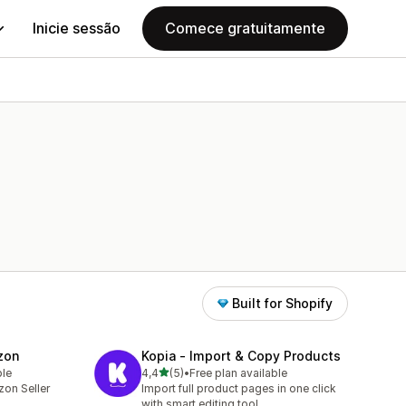
Inicie sessão
Comece gratuitamente
Built for Shopify
zon
Kopia ‑ Import & Copy Products
de 5 estrelas
ble
4,4
(5)
•
Free plan available
5 total de avaliações
on Seller
Import full product pages in one click
with smart editing tool