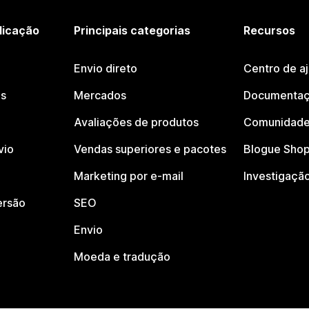
licação
Principais categorias
Recursos
Envio direto
Centro de a
os
Mercados
Documentaç
Avaliações de produtos
Comunidade
vio
Vendas superiores e pacotes
Blogue Shop
Marketing por e-mail
Investigaçã
ersão
SEO
Envio
Moeda e tradução