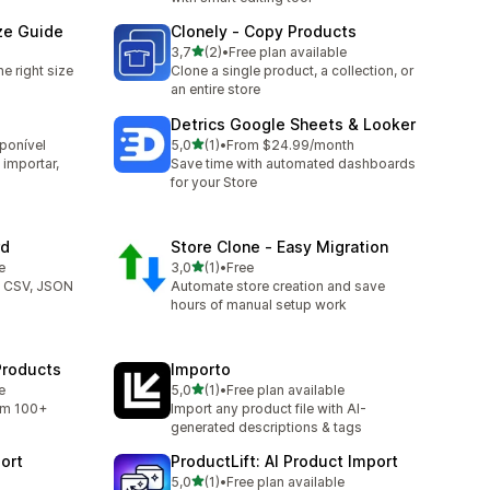
ize Guide
Clonely ‑ Copy Products
de 5 estrelas
3,7
(2)
•
Free plan available
2 total de avaliações
e right size
Clone a single product, a collection, or
an entire store
Detrics Google Sheets & Looker
de 5 estrelas
sponível
5,0
(1)
•
From $24.99/month
1 total de avaliações
importar,
Save time with automated dashboards
for your Store
rd
Store Clone ‑ Easy Migration
de 5 estrelas
e
3,0
(1)
•
Free
1 total de avaliações
, CSV, JSON
Automate store creation and save
hours of manual setup work
Products
Importo
de 5 estrelas
e
5,0
(1)
•
Free plan available
1 total de avaliações
om 100+
Import any product file with AI-
I
generated descriptions & tags
ort
ProductLift: AI Product Import
de 5 estrelas
5,0
(1)
•
Free plan available
1 total de avaliações