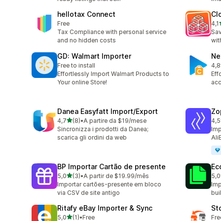
hellotax Connect
Cl
Free
4,1
14 
Tax Compliance with personal service
Sav
and no hidden costs
wit
GD: Walmart Importer
Ne
Free to install
4,8
18 
Effortlessly Import Walmart Products to
Eff
Your online Store!
acc
Danea Easyfatt Import/Export
Zo
de 5 estrelas
4,7
(8)
•
A partire da $19/mese
4,5
8 total de avaliações
4 t
Sincronizza i prodotti da Danea;
Imp
scarica gli ordini da web
Ali
BP Importar Cartão de presente
Ec
de 5 estrelas
5,0
(3)
•
A partir de $19.99/mês
5,0
3 total de avaliações
3 t
Importar cartões-presente em bloco
Imp
via CSV de site antigo
bui
Ritafy eBay Importer & Sync
St
de 5 estrelas
5,0
(1)
•
Free
Fre
1 total de avaliações