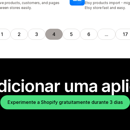
e products, customers, and pages
Etsy products import - mig
ween stores easily.
Etsy store fast and easy.
1
2
3
4
5
6
…
17
dicionar uma apl
Experimente a Shopify gratuitamente durante 3 dias