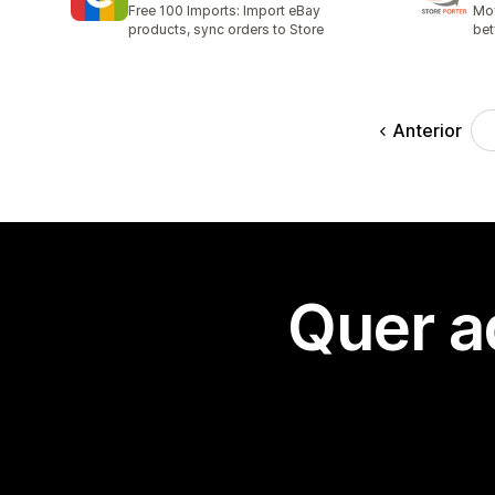
Free 100 Imports: Import eBay
Mov
products, sync orders to Store
bet
Anterior
Quer a