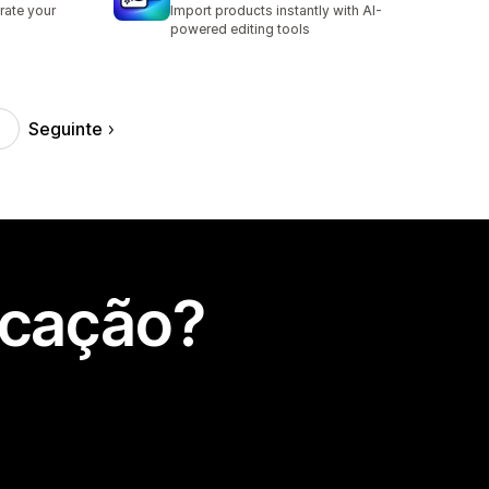
rate your
Import products instantly with AI-
powered editing tools
Seguinte
icação?