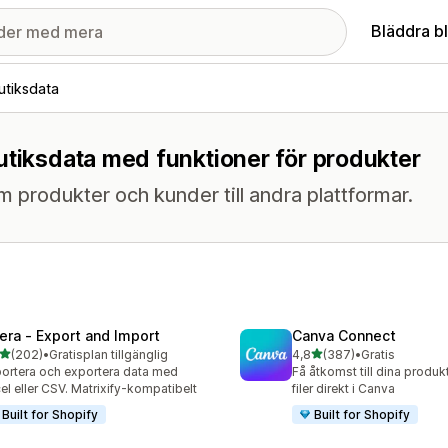
Bläddra b
utiksdata
utiksdata med funktioner för produkter
 om produkter och kunder till andra plattformar.
tera ‑ Export and Import
Canva Connect
av 5 stjärnor
av 5 stjärnor
(202)
•
Gratisplan tillgänglig
4,8
(387)
•
Gratis
 recensioner totalt
387 recensioner totalt
ortera och exportera data med
Få åtkomst till dina produk
el eller CSV. Matrixify-kompatibelt
filer direkt i Canva
Built for Shopify
Built for Shopify