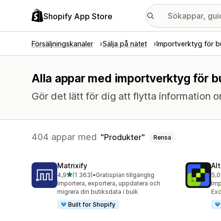
Shopify App Store
Försäljningskanaler
Sälja på nätet
Importverktyg för b
Alla appar med importverktyg för b
Gör det lätt för dig att flytta information
404 appar med
Produkter
Rensa
Matrixify
Al
av 5 stjärnor
4,9
(1 363)
•
Gratisplan tillgänglig
5,0
1363 recensioner totalt
202
Importera, exportera, uppdatera och
Imp
migrera din butiksdata i bulk
Exc
Built for Shopify