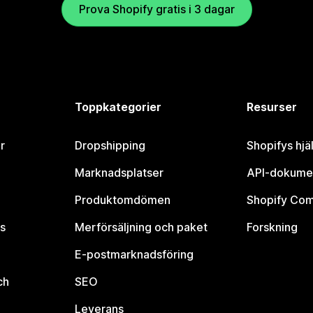
Prova Shopify gratis i 3 dagar
Toppkategorier
Resurser
r
Dropshipping
Shopifys hjä
Marknadsplatser
API-dokume
Produktomdömen
Shopify Co
s
Merförsäljning och paket
Forskning
E-postmarknadsföring
ch
SEO
Leverans