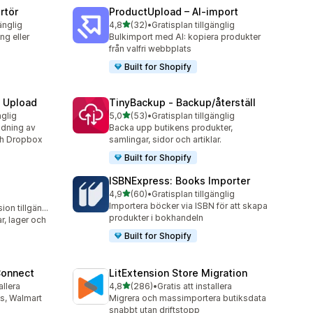
rtör
ProductUpload – AI‑import
av 5 stjärnor
änglig
4,8
(32)
•
Gratisplan tillgänglig
32 recensioner totalt
g eller
Bulkimport med AI: kopiera produkter
från valfri webbplats
Built for Shopify
e Upload
TinyBackup ‑ Backup/återställ
av 5 stjärnor
nglig
5,0
(53)
•
Gratisplan tillgänglig
53 recensioner totalt
dning av
Backa upp butikens produkter,
och Dropbox
samlingar, sidor och artiklar.
Built for Shopify
ISBNExpress: Books Importer
av 5 stjärnor
4,9
(60)
•
Gratisplan tillgänglig
60 recensioner totalt
Importera böcker via ISBN för att skapa
Gratis testversion tillgänglig
produkter i bokhandeln
r, lager och
Built for Shopify
Connect
LitExtension Store Migration
av 5 stjärnor
allera
4,8
(286)
•
Gratis att installera
286 recensioner totalt
s, Walmart
Migrera och massimportera butiksdata
snabbt utan driftstopp