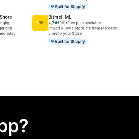
Built for Shopify
oShore
Bitmeli ML
av 5 stjärnor
änglig
4,7
(36)
•
Free plan available
36 recensioner totalt
ger och
Import & Sync products from Mercado
 med eBay
Libre to your Store
Built for Shopify
app?