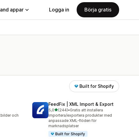
land appar
Logga in
Börja gratis
Built for Shopify
FeedFix | XML Import & Export
av 5 stjärnor
5,0
(244)
•
Gratis att installera
244 recensioner totalt
tbilder och
Importera/exportera produkter med
anpassade XML-flöden för
marknadsplatser
Built for Shopify