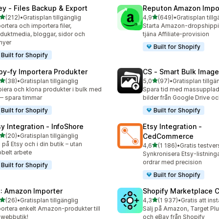
ley ‑ Files Backup & Export
Reputon Amazon Impo
av 5 stjärnor
av 5 stjärnor
(212)
•
Gratisplan tillgänglig
4,9
(649)
•
Gratisplan tillg
 recensioner totalt
649 recensioner totalt
ortera och importera filer,
Starta Amazon-dropshippin
duktmedia, bloggar, sidor och
tjäna Affiliate-provision
nyer
Built for Shopify
Built for Shopify
py‑fy Importera Produkter
CS ‑ Smart Bulk Imag
av 5 stjärnor
av 5 stjärnor
(38)
•
Gratisplan tillgänglig
5,0
(97)
•
Gratisplan tillgä
recensioner totalt
97 recensioner totalt
iera och klona produkter i bulk med
Spara tid med massupplad
— spara timmar
bilder från Google Drive 
Built for Shopify
Built for Shopify
sy Integration ‑ InfoShore
Etsy Integration ‑
av 5 stjärnor
(20)
•
Gratisplan tillgänglig
CedCommerce
recensioner totalt
j på Etsy och i din butik – utan
av 5 stjärnor
4,6
(1 186)
•
1186 recensioner totalt
belt arbete
Synkronisera Etsy-listninga
ordrar med precision
Built for Shopify
Built for Shopify
: Amazon Importer
Shopify Marketplace 
av 5 stjärnor
av 5 stjärnor
(26)
•
Gratisplan tillgänglig
4,3
(1 937)
•
Gratis att inst
recensioner totalt
1937 recensioner totalt
ortera enkelt Amazon-produkter till
Sälj på Amazon, Target Plu
 webbutik!
och eBay från Shopify