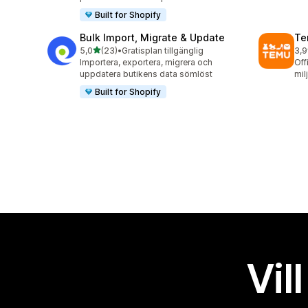
Built for Shopify
Bulk Import, Migrate & Update
Te
av 5 stjärnor
5,0
(23)
•
Gratisplan tillgänglig
3,9
23 recensioner totalt
11 
Importera, exportera, migrera och
Off
uppdatera butikens data sömlöst
mil
Built for Shopify
Vil