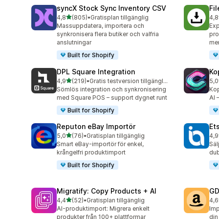
syncX Stock Sync Inventory CSV
Fi
av 5 stjärnor
4,8
(805)
•
Gratisplan tillgänglig
4,8
805 recensioner totalt
212
Massuppdatera, importera och
Exp
synkronisera flera butiker och valfria
pro
anslutningar
me
Built for Shopify
DPL Square Integration
Ko
av 5 stjärnor
4,9
(219)
•
Gratis testversion tillgänglig
5,0
219 recensioner totalt
38 
Sömlös integration och synkronisering
Kop
med Square POS – support dygnet runt
AI 
Built for Shopify
Reputon eBay Importör
Et
av 5 stjärnor
5,0
(76)
•
Gratisplan tillgänglig
4,9
76 recensioner totalt
20 
Smart eBay-importör för enkel,
Säl
krångelfri produktimport
dub
Built for Shopify
Migratify: Copy Products + AI
GD
av 5 stjärnor
4,4
(52)
•
Gratisplan tillgänglig
4,6
52 recensioner totalt
26 
AI-produktimport: Migrera enkelt
Imp
produkter från 100+ plattformar
din