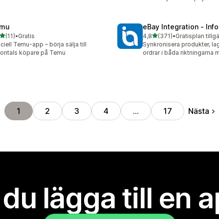
mu
eBay Integration ‑ Inf
av 5 stjärnor
av 5 stjärnor
(11)
•
Gratis
4,8
(371)
•
Gratisplan tillg
recensioner totalt
371 recensioner totalt
iciell Temu-app – börja sälja till
Synkronisera produkter, la
jontals köpare på Temu
ordrar i båda riktningarna
Nästa
1
2
3
4
…
17
l du lägga till en 