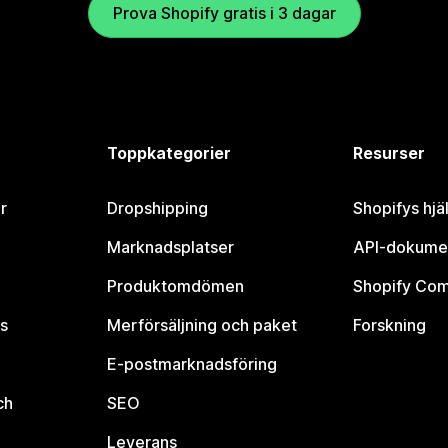
Prova Shopify gratis i 3 dagar
Toppkategorier
Resurser
r
Dropshipping
Shopifys hjä
Marknadsplatser
API-dokume
Produktomdömen
Shopify Co
s
Merförsäljning och paket
Forskning
E-postmarknadsföring
ch
SEO
Leverans