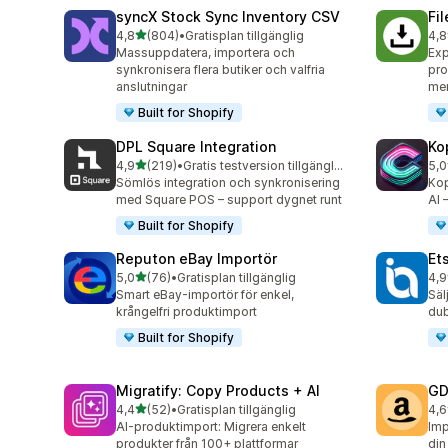
syncX Stock Sync Inventory CSV
Fi
av 5 stjärnor
4,8
(804)
•
Gratisplan tillgänglig
4,8
804 recensioner totalt
212
Massuppdatera, importera och
Exp
synkronisera flera butiker och valfria
pro
anslutningar
me
Built for Shopify
DPL Square Integration
Ko
av 5 stjärnor
4,9
(219)
•
Gratis testversion tillgänglig
5,0
219 recensioner totalt
38 
Sömlös integration och synkronisering
Kop
med Square POS – support dygnet runt
AI 
Built for Shopify
Reputon eBay Importör
Et
av 5 stjärnor
5,0
(76)
•
Gratisplan tillgänglig
4,9
76 recensioner totalt
20 
Smart eBay-importör för enkel,
Säl
krångelfri produktimport
dub
Built for Shopify
Migratify: Copy Products + AI
GD
av 5 stjärnor
4,4
(52)
•
Gratisplan tillgänglig
4,6
52 recensioner totalt
26 
AI-produktimport: Migrera enkelt
Imp
produkter från 100+ plattformar
din