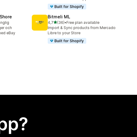
Built for Shopify
oShore
Bitmeli ML
av 5 stjärnor
änglig
4,7
(36)
•
Free plan available
36 recensioner totalt
ger och
Import & Sync products from Mercado
 med eBay
Libre to your Store
Built for Shopify
app?