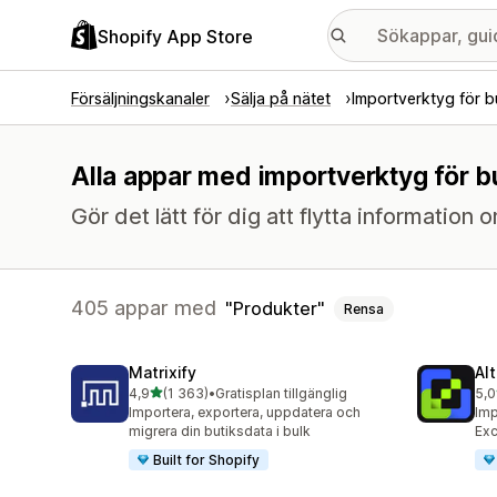
Shopify App Store
Försäljningskanaler
Sälja på nätet
Importverktyg för b
Alla appar med importverktyg för b
Gör det lätt för dig att flytta information
405 appar med
Produkter
Rensa
Matrixify
Al
av 5 stjärnor
4,9
(1 363)
•
Gratisplan tillgänglig
5,0
1363 recensioner totalt
203
Importera, exportera, uppdatera och
Imp
migrera din butiksdata i bulk
Exc
Built for Shopify