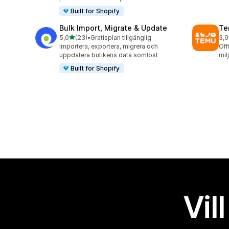
Built for Shopify
Bulk Import, Migrate & Update
Te
av 5 stjärnor
5,0
(23)
•
Gratisplan tillgänglig
3,9
23 recensioner totalt
11 
Importera, exportera, migrera och
Off
uppdatera butikens data sömlöst
mil
Built for Shopify
Vil