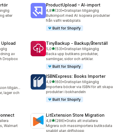
rtör
ProductUpload – AI‑import
av 5 stjärnor
änglig
4,8
(33)
•
Gratisplan tillgänglig
33 recensioner totalt
g eller
Bulkimport med AI: kopiera produkter
från valfri webbplats
Built for Shopify
e Upload
TinyBackup ‑ Backup/återställ
av 5 stjärnor
nglig
5,0
(53)
•
Gratisplan tillgänglig
53 recensioner totalt
dning av
Backa upp butikens produkter,
och Dropbox
samlingar, sidor och artiklar.
Built for Shopify
ISBNExpress: Books Importer
av 5 stjärnor
4,9
(60)
•
Gratisplan tillgänglig
60 recensioner totalt
Importera böcker via ISBN för att skapa
Gratis testversion tillgänglig
produkter i bokhandeln
r, lager och
Built for Shopify
Connect
LitExtension Store Migration
av 5 stjärnor
allera
4,8
(286)
•
Gratis att installera
286 recensioner totalt
s, Walmart
Migrera och massimportera butiksdata
snabbt utan driftstopp