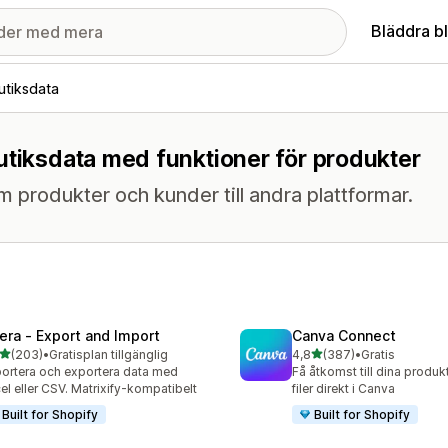
Bläddra b
utiksdata
utiksdata med funktioner för produkter
 om produkter och kunder till andra plattformar.
tera ‑ Export and Import
Canva Connect
av 5 stjärnor
av 5 stjärnor
(203)
•
Gratisplan tillgänglig
4,8
(387)
•
Gratis
 recensioner totalt
387 recensioner totalt
ortera och exportera data med
Få åtkomst till dina produk
el eller CSV. Matrixify-kompatibelt
filer direkt i Canva
Built for Shopify
Built for Shopify