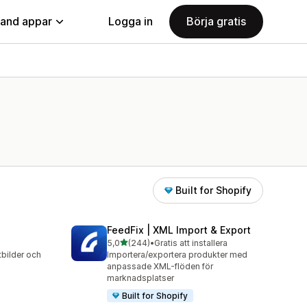
land appar
Logga in
Börja gratis
Built for Shopify
FeedFix | XML Import & Export
av 5 stjärnor
5,0
(244)
•
Gratis att installera
244 recensioner totalt
tbilder och
Importera/exportera produkter med
anpassade XML-flöden för
marknadsplatser
Built for Shopify