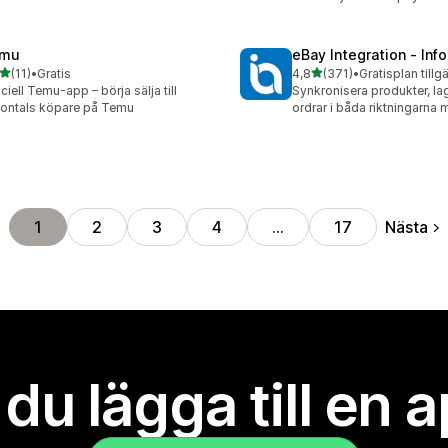
mu
eBay Integration ‑ Inf
av 5 stjärnor
av 5 stjärnor
(11)
•
Gratis
4,8
(371)
•
Gratisplan tillg
recensioner totalt
371 recensioner totalt
iciell Temu-app – börja sälja till
Synkronisera produkter, la
jontals köpare på Temu
ordrar i båda riktningarna
Nästa
1
2
3
4
…
17
l du lägga till en 