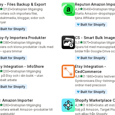
ley ‑ Files Backup & Export
Reputon Amazon Impo
av 5 stjärnor
av 5 stjärnor
(212)
•
Gratisplan tillgänglig
4,9
(649)
•
Gratisplan tillg
 recensioner totalt
649 recensioner totalt
ortera och importera filer,
Starta Amazon-dropshippin
duktmedia, bloggar, sidor och
tjäna Affiliate-provision
nyer
Built for Shopify
Built for Shopify
py‑fy Importera Produkter
CS ‑ Smart Bulk Imag
av 5 stjärnor
av 5 stjärnor
(38)
•
Gratisplan tillgänglig
5,0
(97)
•
Gratisplan tillgä
recensioner totalt
97 recensioner totalt
iera och klona produkter i bulk med
Spara tid med massupplad
— spara timmar
bilder från Google Drive 
Built for Shopify
Built for Shopify
sy Integration ‑ InfoShore
Etsy Integration ‑
av 5 stjärnor
(20)
•
Gratisplan tillgänglig
CedCommerce
recensioner totalt
j på Etsy och i din butik – utan
av 5 stjärnor
4,6
(1 186)
•
1186 recensioner totalt
belt arbete
Synkronisera Etsy-listninga
ordrar med precision
Built for Shopify
Built for Shopify
: Amazon Importer
Shopify Marketplace 
av 5 stjärnor
av 5 stjärnor
(26)
•
Gratisplan tillgänglig
4,3
(1 938)
•
Gratis att inst
recensioner totalt
1938 recensioner totalt
ortera enkelt Amazon-produkter till
Sälj på Amazon, Target Plu
 webbutik!
och eBay från Shopify