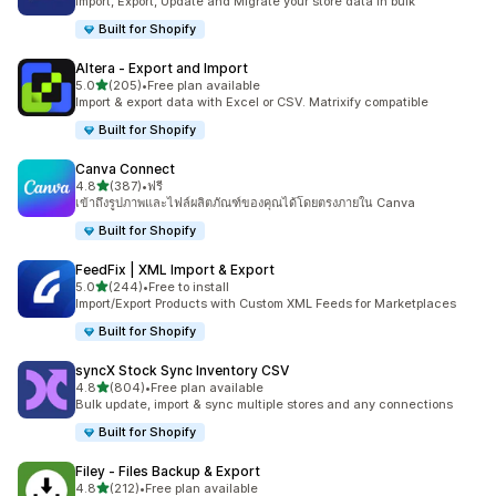
Import, Export, Update and Migrate your store data in bulk
Built for Shopify
Altera ‑ Export and Import
เต็ม 5 ดาว
5.0
(205)
•
Free plan available
ทั้งหมด 205 รีวิว
Import & export data with Excel or CSV. Matrixify compatible
Built for Shopify
Canva Connect
เต็ม 5 ดาว
4.8
(387)
•
ฟรี
ทั้งหมด 387 รีวิว
เข้าถึงรูปภาพและไฟล์ผลิตภัณฑ์ของคุณได้โดยตรงภายใน Canva
Built for Shopify
FeedFix | XML Import & Export
เต็ม 5 ดาว
5.0
(244)
•
Free to install
ทั้งหมด 244 รีวิว
Import/Export Products with Custom XML Feeds for Marketplaces
Built for Shopify
syncX Stock Sync Inventory CSV
เต็ม 5 ดาว
4.8
(804)
•
Free plan available
ทั้งหมด 804 รีวิว
Bulk update, import & sync multiple stores and any connections
Built for Shopify
Filey ‑ Files Backup & Export
เต็ม 5 ดาว
4.8
(212)
•
Free plan available
ทั้งหมด 212 รีวิว