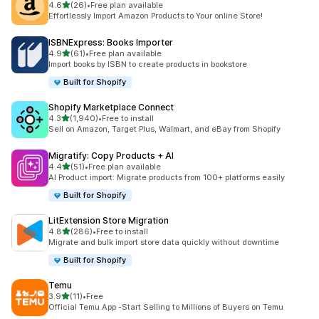
เต็ม 5 ดาว
4.6
(26)
•
Free plan available
ทั้งหมด 26 รีวิว
Effortlessly Import Amazon Products to Your online Store!
ISBNExpress: Books Importer
เต็ม 5 ดาว
4.9
(61)
•
Free plan available
ทั้งหมด 61 รีวิว
Import books by ISBN to create products in bookstore
Built for Shopify
Shopify Marketplace Connect
เต็ม 5 ดาว
4.3
(1,940)
•
Free to install
ทั้งหมด 1940 รีวิว
Sell on Amazon, Target Plus, Walmart, and eBay from Shopify
Migratify: Copy Products + AI
เต็ม 5 ดาว
4.4
(51)
•
Free plan available
ทั้งหมด 51 รีวิว
AI Product import: Migrate products from 100+ platforms easily
Built for Shopify
LitExtension Store Migration
เต็ม 5 ดาว
4.8
(286)
•
Free to install
ทั้งหมด 286 รีวิว
Migrate and bulk import store data quickly without downtime
Built for Shopify
Temu
เต็ม 5 ดาว
3.9
(11)
•
Free
ทั้งหมด 11 รีวิว
Official Temu App -Start Selling to Millions of Buyers on Temu