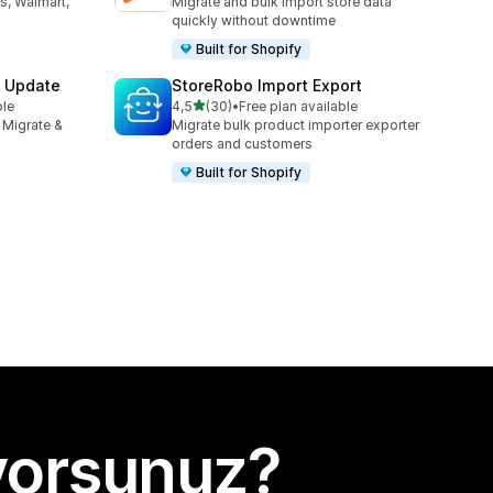
s, Walmart,
Migrate and bulk import store data
quickly without downtime
Built for Shopify
& Update
StoreRobo Import Export
5 yıldız üzerinden
ble
4,5
(30)
•
Free plan available
toplam 30 değerlendirme
 Migrate &
Migrate bulk product importer exporter
orders and customers
Built for Shopify
yorsunuz?