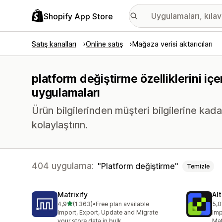
Shopify App Store
Satış kanalları
Online satış
Mağaza verisi aktarıcıları
platform değiştirme özelliklerini iç
uygulamaları
Ürün bilgilerinden müşteri bilgilerine kadar
kolaylaştırın.
404 uygulama:
Platform değiştirme
Temizle
Matrixify
Al
5 yıldız üzerinden
4,9
(1.363)
•
Free plan available
5,0
toplam 1363 değerlendirme
top
Import, Export, Update and Migrate
Imp
your store data in bulk
Mat