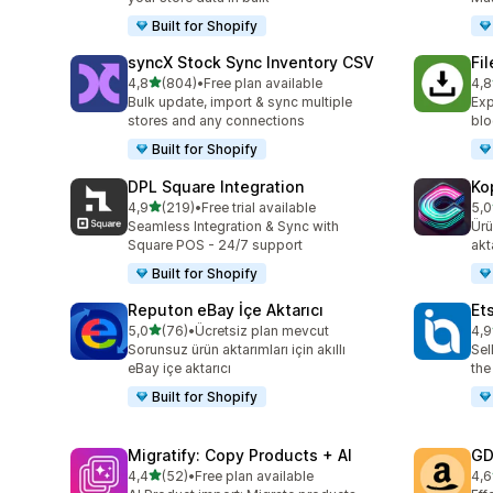
Built for Shopify
syncX Stock Sync Inventory CSV
Fi
5 yıldız üzerinden
4,8
(804)
•
Free plan available
4,8
toplam 804 değerlendirme
top
Bulk update, import & sync multiple
Exp
stores and any connections
blo
Built for Shopify
DPL Square Integration
Ko
5 yıldız üzerinden
4,9
(219)
•
Free trial available
5,0
toplam 219 değerlendirme
top
Seamless Integration & Sync with
Ürü
Square POS - 24/7 support
akt
Built for Shopify
Reputon eBay İçe Aktarıcı
Et
5 yıldız üzerinden
5,0
(76)
•
Ücretsiz plan mevcut
4,9
toplam 76 değerlendirme
top
Sorunsuz ürün aktarımları için akıllı
Sel
eBay içe aktarıcı
the
Built for Shopify
Migratify: Copy Products + AI
GD
5 yıldız üzerinden
4,4
(52)
•
Free plan available
4,6
toplam 52 değerlendirme
top