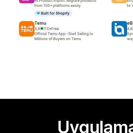
AI Product import: Migrate products
Eff
from 100+ platforms easily
to 
Built for Shopify
Temu
eB
5 yıldız üzerinden
3,9
(11)
•
Free
4,8
toplam 11 değerlendirme
top
Official Temu App -Start Selling to
Syn
Millions of Buyers on Temu
way
Uygulama