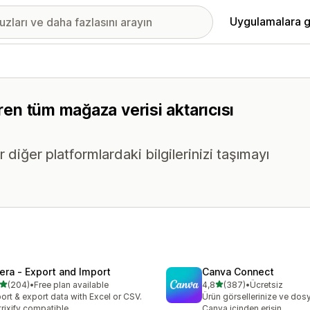
Uygulamalara g
eren tüm mağaza verisi aktarıcısı
 diğer platformlardaki bilgilerinizi taşımayı
tera ‑ Export and Import
Canva Connect
5 yıldız üzerinden
5 yıldız üzerinden
(204)
•
Free plan available
4,8
(387)
•
Ücretsiz
lam 204 değerlendirme
toplam 387 değerlendirme
ort & export data with Excel or CSV.
Ürün görsellerinize ve dosy
rixify compatible
Canva içinden erişin