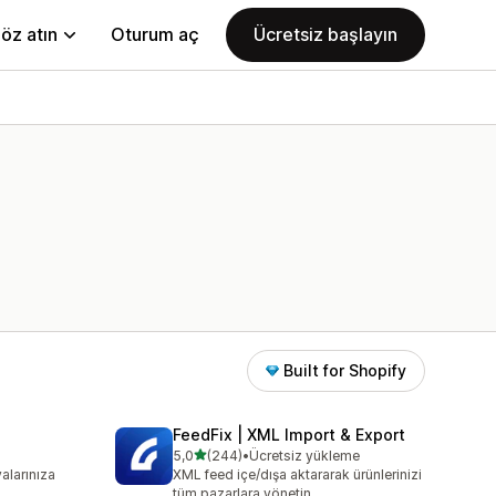
öz atın
Oturum aç
Ücretsiz başlayın
Built for Shopify
FeedFix | XML Import & Export
5 yıldız üzerinden
5,0
(244)
•
Ücretsiz yükleme
toplam 244 değerlendirme
alarınıza
XML feed içe/dışa aktararak ürünlerinizi
tüm pazarlara yönetin