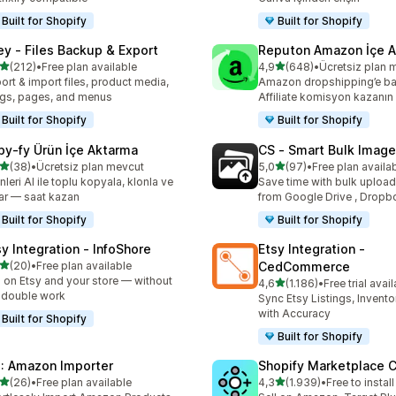
Built for Shopify
Built for Shopify
ley ‑ Files Backup & Export
Reputon Amazon İçe Ak
5 yıldız üzerinden
5 yıldız üzerinden
(212)
•
Free plan available
4,9
(648)
•
Ücretsiz plan 
lam 212 değerlendirme
toplam 648 değerlendirme
ort & import files, product media,
Amazon dropshipping’e ba
gs, pages, and menus
Affiliate komisyon kazanın
Built for Shopify
Built for Shopify
py‑fy Ürün İçe Aktarma
CS ‑ Smart Bulk Imag
5 yıldız üzerinden
5 yıldız üzerinden
(38)
•
Ücretsiz plan mevcut
5,0
(97)
•
Free plan availa
lam 38 değerlendirme
toplam 97 değerlendirme
nleri AI ile toplu kopyala, klonla ve
Save time with bulk uploa
ar — saat kazan
from Google Drive , Dropb
Built for Shopify
Built for Shopify
sy Integration ‑ InfoShore
Etsy Integration ‑
5 yıldız üzerinden
(20)
•
Free plan available
CedCommerce
lam 20 değerlendirme
l on Etsy and your store — without
5 yıldız üzerinden
4,6
(1.186)
•
Free trial avai
toplam 1186 değerlendirm
 double work
Sync Etsy Listings, Invent
with Accuracy
Built for Shopify
Built for Shopify
: Amazon Importer
Shopify Marketplace 
5 yıldız üzerinden
5 yıldız üzerinden
(26)
•
Free plan available
4,3
(1.939)
•
Free to install
lam 26 değerlendirme
toplam 1939 değerlendirm