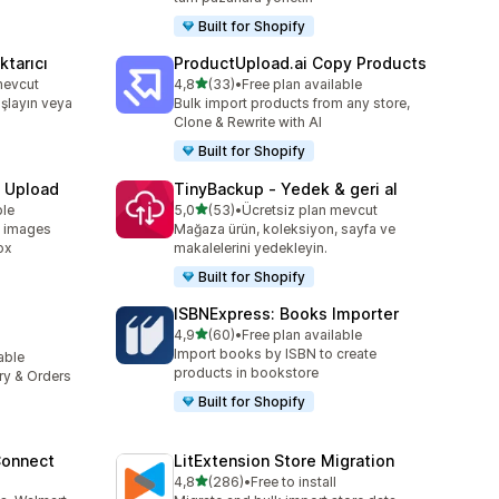
Built for Shopify
tarıcı
ProductUpload.ai Copy Products
5 yıldız üzerinden
mevcut
4,8
(33)
•
Free plan available
toplam 33 değerlendirme
şlayın veya
Bulk import products from any store,
Clone & Rewrite with AI
Built for Shopify
e Upload
TinyBackup ‑ Yedek & geri al
5 yıldız üzerinden
ble
5,0
(53)
•
Ücretsiz plan mevcut
toplam 53 değerlendirme
d images
Mağaza ürün, koleksiyon, sayfa ve
ox
makalelerini yedekleyin.
Built for Shopify
ISBNExpress: Books Importer
5 yıldız üzerinden
4,9
(60)
•
Free plan available
toplam 60 değerlendirme
Import books by ISBN to create
lable
e
products in bookstore
ory & Orders
Built for Shopify
Connect
LitExtension Store Migration
5 yıldız üzerinden
4,8
(286)
•
Free to install
e
toplam 286 değerlendirme