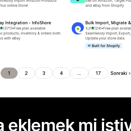
ortlessly Import Amazon Products
Sell on Amazon, Target Plu
Your online Store!
and eBay from Shopify
ay Integration ‑ InfoShore
Bulk Import, Migrate 
5 yıldız üzerinden
5 yıldız üzerinden
(371)
•
Free plan available
5,0
(24)
•
Free plan availa
lam 371 değerlendirme
toplam 24 değerlendirme
c products, inventory & orders both
Seamlessly Import, Export,
s with eBay
Update your store data
Built for Shopify
Sonraki
1
2
3
4
…
17
 eklemek mi isti