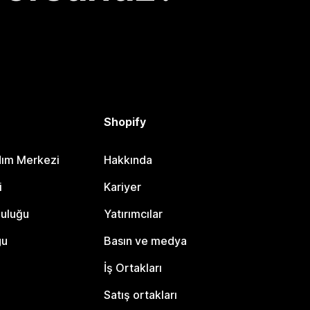
Shopify
dım Merkezi
Hakkında
i
Kariyer
luluğu
Yatırımcılar
gu
Basın ve medya
İş Ortakları
Satış ortakları