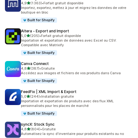
étoile(s) sur 5
4,9
(1 363)
•
Forfait gratuit disponible
1363 avis au total
Importez, exportez, mettez à jour et migrez les données de votre
boutique en bloc
Built for Shopify
Altera ‑ Export and Import
étoile(s) sur 5
5,0
(205)
•
Forfait gratuit disponible
205 avis au total
Importation et exportation de données avec Excel ou CSV.
Compatible avec Matrixify
Built for Shopify
Canva Connect
étoile(s) sur 5
4,8
(387)
•
Gratuite
387 avis au total
Accédez aux images et fichiers de vos produits dans Canva
Built for Shopify
FeedFix | XML Import & Export
étoile(s) sur 5
5,0
(244)
•
Installation gratuite
244 avis au total
Importation et exportation de produits avec des flux XML
personnalisés pour les places de marché
Built for Shopify
syncX: Stock Sync
étoile(s) sur 5
4,8
(804)
•
Gratuite
804 avis au total
Automatisez la sync d'inventaire pour produits existants ou no