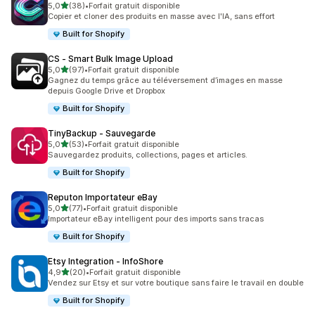
étoile(s) sur 5
5,0
(38)
•
Forfait gratuit disponible
38 avis au total
Copier et cloner des produits en masse avec l'IA, sans effort
Built for Shopify
CS ‑ Smart Bulk Image Upload
étoile(s) sur 5
5,0
(97)
•
Forfait gratuit disponible
97 avis au total
Gagnez du temps grâce au téléversement d’images en masse
depuis Google Drive et Dropbox
Built for Shopify
TinyBackup ‑ Sauvegarde
étoile(s) sur 5
5,0
(53)
•
Forfait gratuit disponible
53 avis au total
Sauvegardez produits, collections, pages et articles.
Built for Shopify
Reputon Importateur eBay
étoile(s) sur 5
5,0
(77)
•
Forfait gratuit disponible
77 avis au total
Importateur eBay intelligent pour des imports sans tracas
Built for Shopify
Etsy Integration ‑ InfoShore
étoile(s) sur 5
4,9
(20)
•
Forfait gratuit disponible
20 avis au total
Vendez sur Etsy et sur votre boutique sans faire le travail en double
Built for Shopify