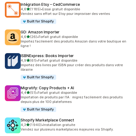
Intégration Etsy – CedCommerce
étoile(s) sur 5
4,6
(1 185)
•
Essai gratuit disponible
1185 avis au total
Vendez sans effort sur Etsy pour improviser des ventes
Built for Shopify
GD: Amazon Importer
étoile(s) sur 5
4,6
(26)
•
Forfait gratuit disponible
26 avis au total
Importez facilement des produits Amazon dans votre boutique en
ligne !
ISBNExpress: Books Importer
étoile(s) sur 5
4,9
(61)
•
Forfait gratuit disponible
61 avis au total
Importez des livres par ISBN pour créer des produits dans votre
librairie
Built for Shopify
Migratify: Copy Products + AI
étoile(s) sur 5
4,4
(51)
•
Forfait gratuit disponible
51 avis au total
Importation de produits par l’IA : migrez facilement des produits
depuis plus de 100 plateformes
Built for Shopify
Shopify Marketplace Connect
étoile(s) sur 5
4,3
(1 940)
•
Installation gratuite
1940 avis au total
Vendez sur plusieurs marketplaces majeures via Shopify.