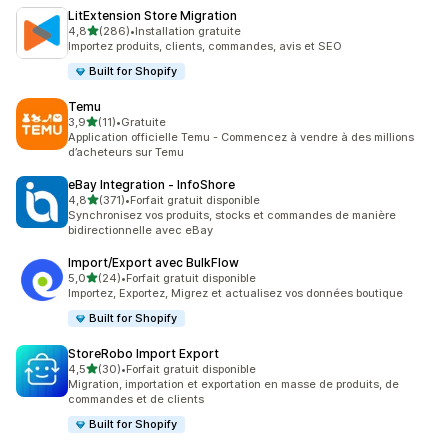
LitExtension Store Migration
étoile(s) sur 5
4,8
(286)
•
Installation gratuite
286 avis au total
Importez produits, clients, commandes, avis et SEO
Built for Shopify
Temu
étoile(s) sur 5
3,9
(11)
•
Gratuite
11 avis au total
Application officielle Temu - Commencez à vendre à des millions
d’acheteurs sur Temu
eBay Integration ‑ InfoShore
étoile(s) sur 5
4,8
(371)
•
Forfait gratuit disponible
371 avis au total
Synchronisez vos produits, stocks et commandes de manière
bidirectionnelle avec eBay
Import/Export avec BulkFlow
étoile(s) sur 5
5,0
(24)
•
Forfait gratuit disponible
24 avis au total
Importez, Exportez, Migrez et actualisez vos données boutique
Built for Shopify
StoreRobo Import Export
étoile(s) sur 5
4,5
(30)
•
Forfait gratuit disponible
30 avis au total
Migration, importation et exportation en masse de produits, de
commandes et de clients
Built for Shopify