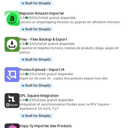
Built for Shopify
Reputon Amazon Importer
étoile(s) sur 5
4,9
(650)
•
Forfait gratuit disponible
650 avis au total
Lancez un dropshipping Amazon ou gagnez en affiliation Amazon
Built for Shopify
Filey ‑ Files Backup & Export
étoile(s) sur 5
4,8
(212)
•
Forfait gratuit disponible
212 avis au total
Exportez et importez fichiers, médias de produits, blogs, pages et
menus
Built for Shopify
ProductUpload – Import IA
étoile(s) sur 5
4,8
(33)
•
Forfait gratuit disponible
33 avis au total
Import en lot avec IA : copiez des produits depuis tout site
Built for Shopify
DPL Square Integration
étoile(s) sur 5
4,9
(219)
•
Essai gratuit disponible
219 avis au total
Intégration et synchronisation fluides avec le PDV Square -
Assistance 24 h/24, 7 j/7
Built for Shopify
Kopy‑fy Importer des Produits