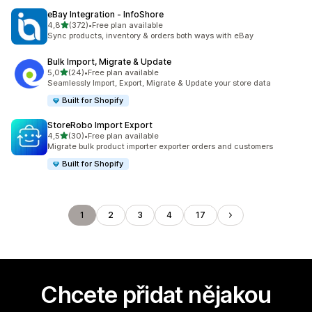
eBay Integration ‑ InfoShore
z 5 hvězd
4,8
(372)
•
Free plan available
Celkový počet recenzí: 372
Sync products, inventory & orders both ways with eBay
Bulk Import, Migrate & Update
z 5 hvězd
5,0
(24)
•
Free plan available
Celkový počet recenzí: 24
Seamlessly Import, Export, Migrate & Update your store data
Built for Shopify
StoreRobo Import Export
z 5 hvězd
4,5
(30)
•
Free plan available
Celkový počet recenzí: 30
Migrate bulk product importer exporter orders and customers
Built for Shopify
1
2
3
4
17
Chcete přidat nějakou