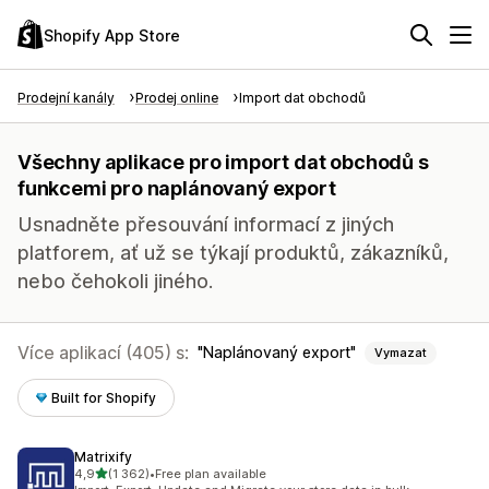
Shopify App Store
Prodejní kanály
Prodej online
Import dat obchodů
Všechny aplikace pro import dat obchodů s
funkcemi pro naplánovaný export
Usnadněte přesouvání informací z jiných
platforem, ať už se týkají produktů, zákazníků,
nebo čehokoli jiného.
Více aplikací (405) s:
Naplánovaný export
Vymazat
Built for Shopify
Matrixify
z 5 hvězd
4,9
(1 362)
•
Free plan available
Celkový počet recenzí: 1362