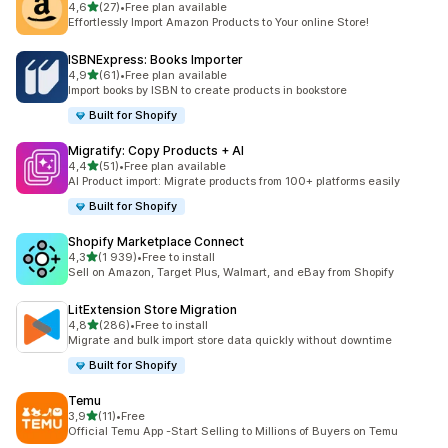
z 5 hvězd
4,6
(27)
•
Free plan available
Celkový počet recenzí: 27
Effortlessly Import Amazon Products to Your online Store!
ISBNExpress: Books Importer
z 5 hvězd
4,9
(61)
•
Free plan available
Celkový počet recenzí: 61
Import books by ISBN to create products in bookstore
Built for Shopify
Migratify: Copy Products + AI
z 5 hvězd
4,4
(51)
•
Free plan available
Celkový počet recenzí: 51
AI Product import: Migrate products from 100+ platforms easily
Built for Shopify
Shopify Marketplace Connect
z 5 hvězd
4,3
(1 939)
•
Free to install
Celkový počet recenzí: 1939
Sell on Amazon, Target Plus, Walmart, and eBay from Shopify
LitExtension Store Migration
z 5 hvězd
4,8
(286)
•
Free to install
Celkový počet recenzí: 286
Migrate and bulk import store data quickly without downtime
Built for Shopify
Temu
z 5 hvězd
3,9
(11)
•
Free
Celkový počet recenzí: 11
Official Temu App -Start Selling to Millions of Buyers on Temu