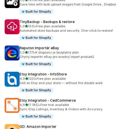
5,0
(97)
•
Free plan available
Celkový počet recenzí: 97
Save time with bulk upload images from Google Drive , Dropbox
Built for Shopify
TinyBackup ‑ Backups & restore
z 5 hvězd
5,0
(53)
•
Free plan available
Celkový počet recenzí: 53
Automated store backups and security. One-click to restore!
Built for Shopify
Reputon Importér eBay
z 5 hvězd
5,0
(77)
•
K dispozici je bezplatný plán
Celkový počet recenzí: 77
Chytrý importér eBay pro snadný import produktů
Built for Shopify
Etsy Integration ‑ InfoShore
z 5 hvězd
4,9
(20)
•
Free plan available
Celkový počet recenzí: 20
Sell on Etsy and your store — without the double work
Built for Shopify
Etsy Integration ‑ CedCommerce
z 5 hvězd
4,6
(1 185)
•
Free trial available
Celkový počet recenzí: 1185
Sync Etsy Listings, Inventory & Orders with Accuracy
Built for Shopify
GD: Amazon Importer