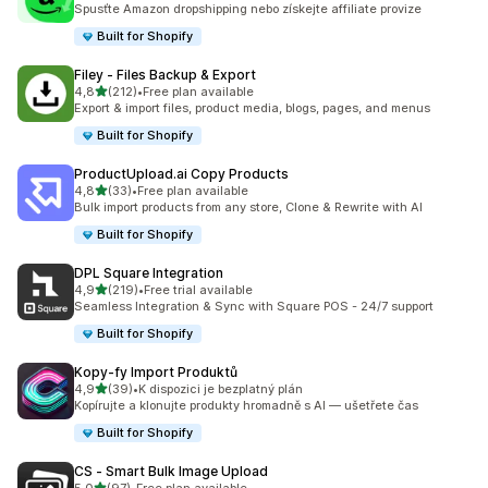
Spusťte Amazon dropshipping nebo získejte affiliate provize
Built for Shopify
Filey ‑ Files Backup & Export
z 5 hvězd
4,8
(212)
•
Free plan available
Celkový počet recenzí: 212
Export & import files, product media, blogs, pages, and menus
Built for Shopify
ProductUpload.ai Copy Products
z 5 hvězd
4,8
(33)
•
Free plan available
Celkový počet recenzí: 33
Bulk import products from any store, Clone & Rewrite with AI
Built for Shopify
DPL Square Integration
z 5 hvězd
4,9
(219)
•
Free trial available
Celkový počet recenzí: 219
Seamless Integration & Sync with Square POS - 24/7 support
Built for Shopify
Kopy‑fy Import Produktů
z 5 hvězd
4,9
(39)
•
K dispozici je bezplatný plán
Celkový počet recenzí: 39
Kopírujte a klonujte produkty hromadně s AI — ušetřete čas
Built for Shopify
CS ‑ Smart Bulk Image Upload
z 5 hvězd