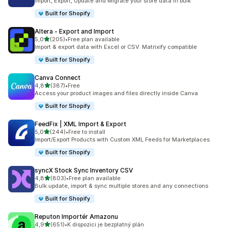
Import, Export, Update and Migrate your store data in bulk
Built for Shopify
Altera ‑ Export and Import
z 5 hvězd
5,0
(205)
•
Free plan available
Celkový počet recenzí: 205
Import & export data with Excel or CSV. Matrixify compatible
Built for Shopify
Canva Connect
z 5 hvězd
4,8
(387)
•
Free
Celkový počet recenzí: 387
Access your product images and files directly inside Canva
Built for Shopify
FeedFix | XML Import & Export
z 5 hvězd
5,0
(244)
•
Free to install
Celkový počet recenzí: 244
Import/Export Products with Custom XML Feeds for Marketplaces
Built for Shopify
syncX Stock Sync Inventory CSV
z 5 hvězd
4,8
(803)
•
Free plan available
Celkový počet recenzí: 803
Bulk update, import & sync multiple stores and any connections
Built for Shopify
Reputon Importér Amazonu
z 5 hvězd
4,9
(651)
•
K dispozici je bezplatný plán
Celkový počet recenzí: 651