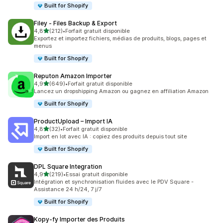
Built for Shopify
Filey ‑ Files Backup & Export
étoile(s) sur 5
4,8
(212)
•
Forfait gratuit disponible
212 avis au total
Exportez et importez fichiers, médias de produits, blogs, pages et
menus
Built for Shopify
Reputon Amazon Importer
étoile(s) sur 5
4,9
(649)
•
Forfait gratuit disponible
649 avis au total
Lancez un dropshipping Amazon ou gagnez en affiliation Amazon
Built for Shopify
ProductUpload – Import IA
étoile(s) sur 5
4,8
(32)
•
Forfait gratuit disponible
32 avis au total
Import en lot avec IA : copiez des produits depuis tout site
Built for Shopify
DPL Square Integration
étoile(s) sur 5
4,9
(219)
•
Essai gratuit disponible
219 avis au total
Intégration et synchronisation fluides avec le PDV Square -
Assistance 24 h/24, 7 j/7
Built for Shopify
Kopy‑fy Importer des Produits