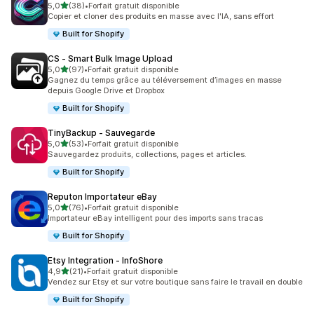
étoile(s) sur 5
5,0
(38)
•
Forfait gratuit disponible
38 avis au total
Copier et cloner des produits en masse avec l'IA, sans effort
Built for Shopify
CS ‑ Smart Bulk Image Upload
étoile(s) sur 5
5,0
(97)
•
Forfait gratuit disponible
97 avis au total
Gagnez du temps grâce au téléversement d’images en masse
depuis Google Drive et Dropbox
Built for Shopify
TinyBackup ‑ Sauvegarde
étoile(s) sur 5
5,0
(53)
•
Forfait gratuit disponible
53 avis au total
Sauvegardez produits, collections, pages et articles.
Built for Shopify
Reputon Importateur eBay
étoile(s) sur 5
5,0
(76)
•
Forfait gratuit disponible
76 avis au total
Importateur eBay intelligent pour des imports sans tracas
Built for Shopify
Etsy Integration ‑ InfoShore
étoile(s) sur 5
4,9
(21)
•
Forfait gratuit disponible
21 avis au total
Vendez sur Etsy et sur votre boutique sans faire le travail en double
Built for Shopify