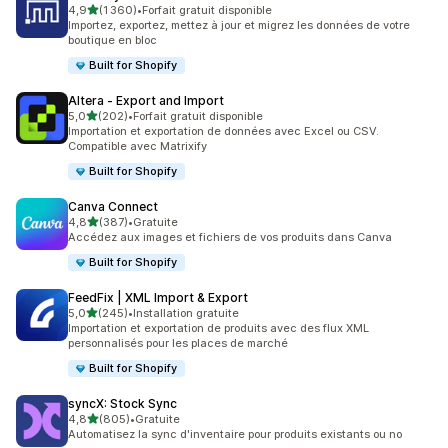
étoile(s) sur 5
4,9
(1 360)
•
Forfait gratuit disponible
1360 avis au total
Importez, exportez, mettez à jour et migrez les données de votre
boutique en bloc
Built for Shopify
Altera ‑ Export and Import
étoile(s) sur 5
5,0
(202)
•
Forfait gratuit disponible
202 avis au total
Importation et exportation de données avec Excel ou CSV.
Compatible avec Matrixify
Built for Shopify
Canva Connect
étoile(s) sur 5
4,8
(387)
•
Gratuite
387 avis au total
Accédez aux images et fichiers de vos produits dans Canva
Built for Shopify
FeedFix | XML Import & Export
étoile(s) sur 5
5,0
(245)
•
Installation gratuite
245 avis au total
Importation et exportation de produits avec des flux XML
personnalisés pour les places de marché
Built for Shopify
syncX: Stock Sync
étoile(s) sur 5
4,8
(805)
•
Gratuite
805 avis au total
Automatisez la sync d'inventaire pour produits existants ou no