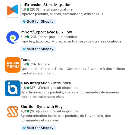
LitExtension Store Migration
étoile(s) sur 5
4,8
(286)
•
Installation gratuite
286 avis au total
Importez produits, clients, commandes, avis et SEO
Built for Shopify
Import/Export avec BulkFlow
étoile(s) sur 5
5,0
(23)
•
Forfait gratuit disponible
23 avis au total
Importez, Exportez, Migrez et actualisez vos données boutique
Built for Shopify
Temu
étoile(s) sur 5
3,9
(11)
•
Gratuite
11 avis au total
Application officielle Temu - Commencez à vendre à des millions
d’acheteurs sur Temu
eBay Integration ‑ InfoShore
étoile(s) sur 5
4,8
(371)
•
Forfait gratuit disponible
371 avis au total
Synchronisez vos produits, stocks et commandes de manière
bidirectionnelle avec eBay
Shuttle ‑ Sync with Etsy
étoile(s) sur 5
4,8
(204)
•
Essai gratuit disponible
204 avis au total
Synchronisation facile des produits, de l’inventaire, des
commandes et des avis
Built for Shopify