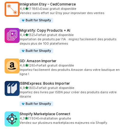
Intégration Etsy – CedCommerce
étoile(s) sur 5
4,6
(1 186)
•
Essai gratuit disponible
1186 avis au total
Vendez sans effort sur Etsy pour improviser des ventes
Built for Shopify
Migratify: Copy Products + AI
étoile(s) sur 5
4,4
(52)
•
Forfait gratuit disponible
52 avis au total
Importation de produits par l’IA : migrez facilement des produits
depuis plus de 100 plateformes
Built for Shopify
GD: Amazon Importer
étoile(s) sur 5
4,6
(26)
•
Forfait gratuit disponible
26 avis au total
Importez facilement des produits Amazon dans votre boutique en
ligne !
ISBNExpress: Books Importer
étoile(s) sur 5
4,9
(60)
•
Forfait gratuit disponible
60 avis au total
Importez des livres par ISBN pour créer des produits dans votre
librairie
Built for Shopify
Shopify Marketplace Connect
étoile(s) sur 5
4,3
(1 934)
•
Installation gratuite
1934 avis au total
Vendez sur plusieurs marketplaces majeures via Shopify.