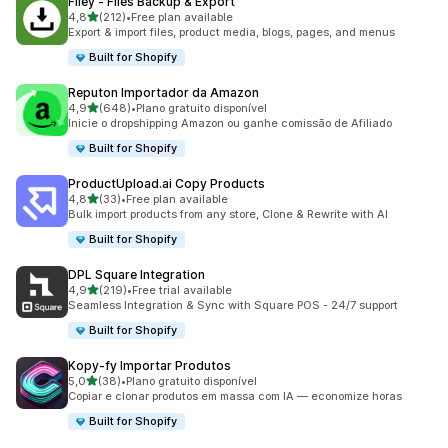
Filey ‑ Files Backup & Export
de 5 estrelas
4,8
(212)
•
Free plan available
212 total de avaliações
Export & import files, product media, blogs, pages, and menus
Built for Shopify
Reputon Importador da Amazon
de 5 estrelas
4,9
(648)
•
Plano gratuito disponível
648 total de avaliações
Inicie o dropshipping Amazon ou ganhe comissão de Afiliado
Built for Shopify
ProductUpload.ai Copy Products
de 5 estrelas
4,8
(33)
•
Free plan available
33 total de avaliações
Bulk import products from any store, Clone & Rewrite with AI
Built for Shopify
DPL Square Integration
de 5 estrelas
4,9
(219)
•
Free trial available
219 total de avaliações
Seamless Integration & Sync with Square POS - 24/7 support
Built for Shopify
Kopy‑fy Importar Produtos
de 5 estrelas
5,0
(38)
•
Plano gratuito disponível
38 total de avaliações
Copiar e clonar produtos em massa com IA — economize horas
Built for Shopify