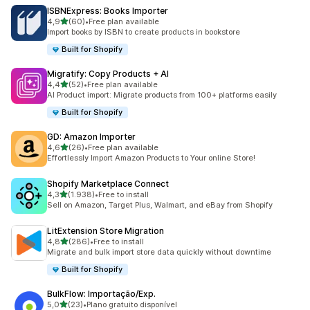
ISBNExpress: Books Importer
de 5 estrelas
4,9
(60)
•
Free plan available
60 total de avaliações
Import books by ISBN to create products in bookstore
Built for Shopify
Migratify: Copy Products + AI
de 5 estrelas
4,4
(52)
•
Free plan available
52 total de avaliações
AI Product import: Migrate products from 100+ platforms easily
Built for Shopify
GD: Amazon Importer
de 5 estrelas
4,6
(26)
•
Free plan available
26 total de avaliações
Effortlessly Import Amazon Products to Your online Store!
Shopify Marketplace Connect
de 5 estrelas
4,3
(1.938)
•
Free to install
1938 total de avaliações
Sell on Amazon, Target Plus, Walmart, and eBay from Shopify
LitExtension Store Migration
de 5 estrelas
4,8
(286)
•
Free to install
286 total de avaliações
Migrate and bulk import store data quickly without downtime
Built for Shopify
BulkFlow: Importação/Exp.
de 5 estrelas
5,0
(23)
•
Plano gratuito disponível
23 total de avaliações