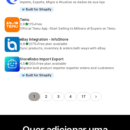
Importe, Exporte, Migre e Atualize os dados da sua loja
Built for Shopify
Temu
de 5 estrelas
3,9
(11)
•
Free
11 total de avaliações
Official Temu App -Start Selling to Millions of Buyers on Temu
eBay Integration ‑ InfoShore
de 5 estrelas
4,8
(371)
•
Free plan available
371 total de avaliações
Sync products, inventory & orders both ways with eBay
StoreRobo Import Export
de 5 estrelas
4,5
(30)
•
Free plan available
30 total de avaliações
Migrate bulk product importer exporter orders and customers
Built for Shopify
1
2
3
4
17
Quer adicionar uma