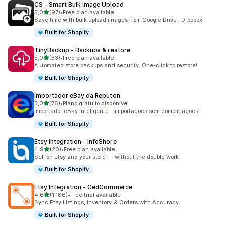
CS ‑ Smart Bulk Image Upload
de 5 estrelas
5,0
(97)
•
Free plan available
97 total de avaliações
Save time with bulk upload images from Google Drive , Dropbox
Built for Shopify
TinyBackup ‑ Backups & restore
de 5 estrelas
5,0
(53)
•
Free plan available
53 total de avaliações
Automated store backups and security. One-click to restore!
Built for Shopify
Importador eBay da Reputon
de 5 estrelas
5,0
(76)
•
Plano gratuito disponível
76 total de avaliações
Importador eBay inteligente - importações sem complicações
Built for Shopify
Etsy Integration ‑ InfoShore
de 5 estrelas
4,9
(20)
•
Free plan available
20 total de avaliações
Sell on Etsy and your store — without the double work
Built for Shopify
Etsy Integration ‑ CedCommerce
de 5 estrelas
4,6
(1.186)
•
Free trial available
1186 total de avaliações
Sync Etsy Listings, Inventory & Orders with Accuracy
Built for Shopify