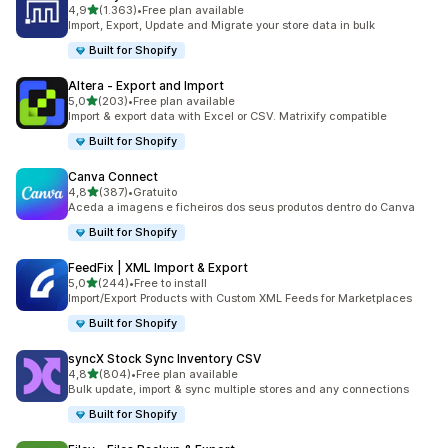
de 5 estrelas
4,9
(1.363)
•
Free plan available
1363 total de avaliações
Import, Export, Update and Migrate your store data in bulk
Built for Shopify
Altera ‑ Export and Import
de 5 estrelas
5,0
(203)
•
Free plan available
203 total de avaliações
Import & export data with Excel or CSV. Matrixify compatible
Built for Shopify
Canva Connect
de 5 estrelas
4,8
(387)
•
Gratuito
387 total de avaliações
Aceda a imagens e ficheiros dos seus produtos dentro do Canva
Built for Shopify
FeedFix | XML Import & Export
de 5 estrelas
5,0
(244)
•
Free to install
244 total de avaliações
Import/Export Products with Custom XML Feeds for Marketplaces
Built for Shopify
syncX Stock Sync Inventory CSV
de 5 estrelas
4,8
(804)
•
Free plan available
804 total de avaliações
Bulk update, import & sync multiple stores and any connections
Built for Shopify