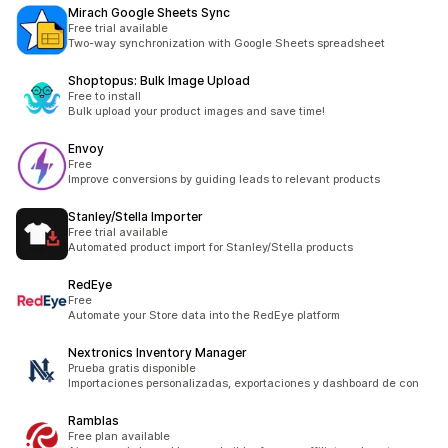
Mirach Google Sheets Sync
Free trial available
Two-way synchronization with Google Sheets spreadsheet
Shoptopus: Bulk Image Upload
Free to install
Bulk upload your product images and save time!
Envoy
Free
Improve conversions by guiding leads to relevant products
Stanley/Stella Importer
Free trial available
Automated product import for Stanley/Stella products
RedEye
Free
Automate your Store data into the RedEye platform
Nextronics Inventory Manager
Prueba gratis disponible
Importaciones personalizadas, exportaciones y dashboard de con
Ramblas
Free plan available