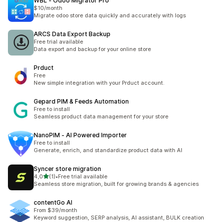
WBL ‑ Odoo Migrator Pro
$10/month
Migrate odoo store data quickly and accurately with logs
ARCS Data Export Backup
Free trial available
Data export and backup for your online store
Prduct
Free
New simple integration with your Prduct account.
Gepard PIM & Feeds Automation
Free to install
Seamless product data management for your store
NanoPIM ‑ AI Powered Importer
Free to install
Generate, enrich, and standardize product data with AI
Syncer store migration
5 yıldız üzerinden
4,0
(1)
•
Free trial available
toplam 1 değerlendirme
Seamless store migration, built for growing brands & agencies
contentGo AI
From $39/month
Keyword suggestion, SERP analysis, AI assistant, BULK creation