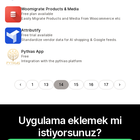
Woomigrate: Products & Media
Free plan available
Easily Migrate Products and Media From Woocommerce etc
Attributify
Free trial available
Standardize vendor data for AI shopping & Google feeds.
Pythias App
Free
Integration with the pythias platform
1
13
14
15
16
17
Uygulama eklemek mi
istiyorsunuz?