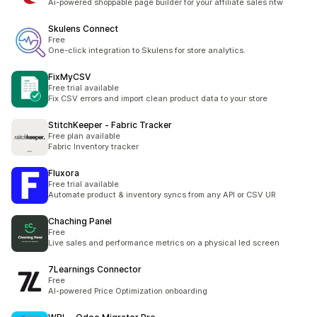
Ai-powered shoppable page builder for your affiliate sales ntw
Skulens Connect
Free
One-click integration to Skulens for store analytics.
FixMyCSV
Free trial available
Fix CSV errors and import clean product data to your store
StitchKeeper ‑ Fabric Tracker
Free plan available
Fabric Inventory tracker
Fluxora
Free trial available
Automate product & inventory syncs from any API or CSV UR
Chaching Panel
Free
Live sales and performance metrics on a physical led screen
7Learnings Connector
Free
AI-powered Price Optimization onboarding