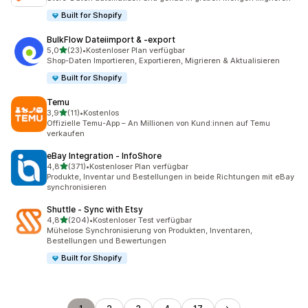
Built for Shopify
BulkFlow Dateiimport & ‑export
von 5 Sternen
5,0
(23)
•
Kostenloser Plan verfügbar
23 Rezensionen insgesamt
Shop-Daten Importieren, Exportieren, Migrieren & Aktualisieren
Built for Shopify
Temu
von 5 Sternen
3,9
(11)
•
Kostenlos
11 Rezensionen insgesamt
Offizielle Temu-App – An Millionen von Kund:innen auf Temu
verkaufen
eBay Integration ‑ InfoShore
von 5 Sternen
4,8
(371)
•
Kostenloser Plan verfügbar
371 Rezensionen insgesamt
Produkte, Inventar und Bestellungen in beide Richtungen mit eBay
synchronisieren
Shuttle ‑ Sync with Etsy
von 5 Sternen
4,8
(204)
•
Kostenloser Test verfügbar
204 Rezensionen insgesamt
Mühelose Synchronisierung von Produkten, Inventaren,
Bestellungen und Bewertungen
Built for Shopify