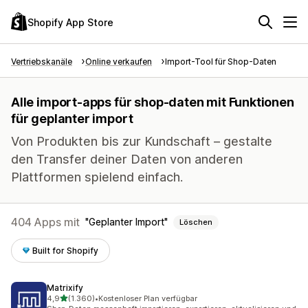
Shopify App Store
Vertriebskanäle
Online verkaufen
Import-Tool für Shop-Daten
Alle import-apps für shop-daten mit Funktionen
für geplanter import
Von Produkten bis zur Kundschaft – gestalte
den Transfer deiner Daten von anderen
Plattformen spielend einfach.
404 Apps mit
Geplanter Import
Löschen
Built for Shopify
Matrixify
von 5 Sternen
4,9
(1.360)
•
Kostenloser Plan verfügbar
1360 Rezensionen insgesamt