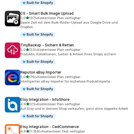
Built for Shopify
CS ‑ Smart Bulk Image Upload
von 5 Sternen
5,0
(97)
•
Kostenloser Plan verfügbar
97 Rezensionen insgesamt
Spare Zeit mit dem Bulk-Bilder-Upload aus Google Drive und
Dropbox
Built for Shopify
TinyBackup ‑ Sichern & Retten
von 5 Sternen
5,0
(53)
•
Kostenloser Plan verfügbar
53 Rezensionen insgesamt
Produkte, Kollektionen, Seiten & Artikel Ihres Shops sichern.
Built for Shopify
Reputon eBay Importer
von 5 Sternen
5,0
(76)
•
Kostenloser Plan verfügbar
76 Rezensionen insgesamt
Intelligenter eBay-Importer für mühelose Produktimporte
Built for Shopify
Etsy Integration ‑ InfoShore
von 5 Sternen
4,9
(21)
•
Kostenloser Plan verfügbar
21 Rezensionen insgesamt
Auf Etsy und in deinem Shop verkaufen, ganz ohne doppelte Arbeit
Built for Shopify
Etsy Integration ‑ CedCommerce
von 5 Sternen
4,6
(1.186)
•
Kostenloser Test verfügbar
1186 Rezensionen insgesamt