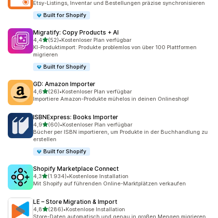
Etsy-Listings, Inventar und Bestellungen präzise synchronisieren
Built for Shopify
Migratify: Copy Products + AI
von 5 Sternen
4,4
(52)
•
Kostenloser Plan verfügbar
52 Rezensionen insgesamt
KI-Produktimport: Produkte problemlos von über 100 Plattformen
migrieren
Built for Shopify
GD: Amazon Importer
von 5 Sternen
4,6
(26)
•
Kostenloser Plan verfügbar
26 Rezensionen insgesamt
Importiere Amazon-Produkte mühelos in deinen Onlineshop!
ISBNExpress: Books Importer
von 5 Sternen
4,9
(60)
•
Kostenloser Plan verfügbar
60 Rezensionen insgesamt
Bücher per ISBN importieren, um Produkte in der Buchhandlung zu
erstellen
Built for Shopify
Shopify Marketplace Connect
von 5 Sternen
4,3
(1.934)
•
Kostenlose Installation
1934 Rezensionen insgesamt
Mit Shopify auf führenden Online-Marktplätzen verkaufen
LE – Store Migration & Import
von 5 Sternen
4,8
(286)
•
Kostenlose Installation
286 Rezensionen insgesamt
Store-Daten automatisch und genau in großen Mengen migrieren