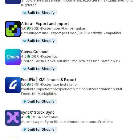
Shop-Daten massenhaft importieren, exportieren, aktualisieren und
migrieren
Built for Shopify
Altera ‑ Export and Import
von 5 Sternen
5,0
(202)
•
Kostenloser Plan verfügbar
202 Rezensionen insgesamt
Datenimport und -export per Excel/CSV. Matrixify-kompatibel
Built for Shopify
Canva Connect
von 5 Sternen
4,8
(387)
•
Kostenlos
387 Rezensionen insgesamt
Greifen Sie in Canva auf Ihre Produktbilder und -dateien zu
Built for Shopify
FeedFix | XML Import & Export
von 5 Sternen
5,0
(245)
•
Kostenlose Installation
245 Rezensionen insgesamt
Produkte importieren/exportieren mit benutzerdefinierten XML-
Feeds für Marktplätze
Built for Shopify
syncX: Stock Sync
von 5 Sternen
4,8
(805)
•
Kostenlos
805 Rezensionen insgesamt
Autom. Lager-Sync für bestehende oder neue Produkte
Built for Shopify