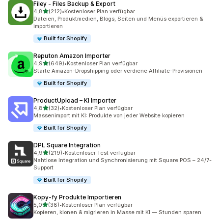
Filey ‑ Files Backup & Export
von 5 Sternen
4,8
(212)
•
Kostenloser Plan verfügbar
212 Rezensionen insgesamt
Dateien, Produktmedien, Blogs, Seiten und Menüs exportieren &
importieren
Built for Shopify
Reputon Amazon Importer
von 5 Sternen
4,9
(649)
•
Kostenloser Plan verfügbar
649 Rezensionen insgesamt
Starte Amazon-Dropshipping oder verdiene Affiliate-Provisionen
Built for Shopify
ProductUpload – KI Importer
von 5 Sternen
4,8
(32)
•
Kostenloser Plan verfügbar
32 Rezensionen insgesamt
Massenimport mit KI: Produkte von jeder Website kopieren
Built for Shopify
DPL Square Integration
von 5 Sternen
4,9
(219)
•
Kostenloser Test verfügbar
219 Rezensionen insgesamt
Nahtlose Integration und Synchronisierung mit Square POS – 24/7-
Support
Built for Shopify
Kopy‑fy Produkte Importieren
von 5 Sternen
5,0
(38)
•
Kostenloser Plan verfügbar
38 Rezensionen insgesamt
Kopieren, klonen & migrieren in Masse mit KI — Stunden sparen