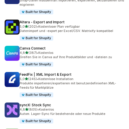
Shop-Daten massenhaft importieren, exportieren, aktualisieren und
migrieren
Built for Shopify
Altera ‑ Export and Import
von 5 Sternen
5,0
(202)
•
Kostenloser Plan verfügbar
202 Rezensionen insgesamt
Datenimport und -export per Excel/CSV. Matrixify-kompatibel
Built for Shopify
Canva Connect
von 5 Sternen
4,8
(387)
•
Kostenlos
387 Rezensionen insgesamt
Greifen Sie in Canva auf Ihre Produktbilder und -dateien zu
Built for Shopify
FeedFix | XML Import & Export
von 5 Sternen
5,0
(245)
•
Kostenlose Installation
245 Rezensionen insgesamt
Produkte importieren/exportieren mit benutzerdefinierten XML-
Feeds für Marktplätze
Built for Shopify
syncX: Stock Sync
von 5 Sternen
4,8
(805)
•
Kostenlos
805 Rezensionen insgesamt
Autom. Lager-Sync für bestehende oder neue Produkte
Built for Shopify