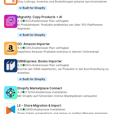
Etsy-Listings, Inventar und Bestellungen präzise synchronisieren
Built for Shopify
Migratify: Copy Products + AI
von 5 Sternen
4,4
(52)
•
Kostenloser Plan verfügbar
52 Rezensionen insgesamt
KI-Produktimport: Produkte problemlos von über 100 Plattformen
migrieren
Built for Shopify
GD: Amazon Importer
von 5 Sternen
4,6
(26)
•
Kostenloser Plan verfügbar
26 Rezensionen insgesamt
Importiere Amazon-Produkte mühelos in deinen Onlineshop!
ISBNExpress: Books Importer
von 5 Sternen
4,9
(60)
•
Kostenloser Plan verfügbar
60 Rezensionen insgesamt
Bücher per ISBN importieren, um Produkte in der Buchhandlung zu
erstellen
Built for Shopify
Shopify Marketplace Connect
von 5 Sternen
4,3
(1.934)
•
Kostenlose Installation
1934 Rezensionen insgesamt
Mit Shopify auf führenden Online-Marktplätzen verkaufen
LE – Store Migration & Import
von 5 Sternen
4,8
(286)
•
Kostenlose Installation
286 Rezensionen insgesamt
Store-Daten automatisch und genau in großen Mengen migrieren