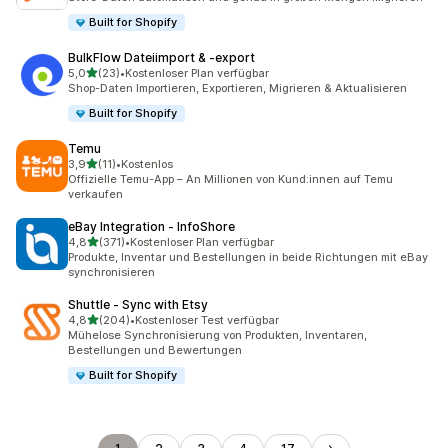
Built for Shopify
BulkFlow Dateiimport & ‑export
von 5 Sternen
5,0
(23)
•
Kostenloser Plan verfügbar
23 Rezensionen insgesamt
Shop-Daten Importieren, Exportieren, Migrieren & Aktualisieren
Built for Shopify
Temu
von 5 Sternen
3,9
(11)
•
Kostenlos
11 Rezensionen insgesamt
Offizielle Temu-App – An Millionen von Kund:innen auf Temu
verkaufen
eBay Integration ‑ InfoShore
von 5 Sternen
4,8
(371)
•
Kostenloser Plan verfügbar
371 Rezensionen insgesamt
Produkte, Inventar und Bestellungen in beide Richtungen mit eBay
synchronisieren
Shuttle ‑ Sync with Etsy
von 5 Sternen
4,8
(204)
•
Kostenloser Test verfügbar
204 Rezensionen insgesamt
Mühelose Synchronisierung von Produkten, Inventaren,
Bestellungen und Bewertungen
Built for Shopify