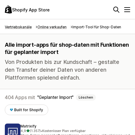
Shopify App Store
Vertriebskanäle
Online verkaufen
Import-Tool für Shop-Daten
Alle import-apps für shop-daten mit Funktionen
für geplanter import
Von Produkten bis zur Kundschaft – gestalte
den Transfer deiner Daten von anderen
Plattformen spielend einfach.
404 Apps mit
Geplanter Import
Löschen
Built for Shopify
Matrixify
von 5 Sternen
4,9
(1.357)
•
Kostenloser Plan verfügbar
1357 Rezensionen insgesamt