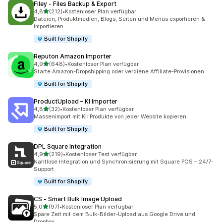
Filey ‑ Files Backup & Export
von 5 Sternen
4,8
(212)
•
Kostenloser Plan verfügbar
212 Rezensionen insgesamt
Dateien, Produktmedien, Blogs, Seiten und Menüs exportieren &
importieren
Built for Shopify
Reputon Amazon Importer
von 5 Sternen
4,9
(648)
•
Kostenloser Plan verfügbar
648 Rezensionen insgesamt
Starte Amazon-Dropshipping oder verdiene Affiliate-Provisionen
Built for Shopify
ProductUpload – KI Importer
von 5 Sternen
4,8
(32)
•
Kostenloser Plan verfügbar
32 Rezensionen insgesamt
Massenimport mit KI: Produkte von jeder Website kopieren
Built for Shopify
DPL Square Integration
von 5 Sternen
4,9
(219)
•
Kostenloser Test verfügbar
219 Rezensionen insgesamt
Nahtlose Integration und Synchronisierung mit Square POS – 24/7-
Support
Built for Shopify
CS ‑ Smart Bulk Image Upload
von 5 Sternen
5,0
(97)
•
Kostenloser Plan verfügbar
97 Rezensionen insgesamt
Spare Zeit mit dem Bulk-Bilder-Upload aus Google Drive und
Dropbox