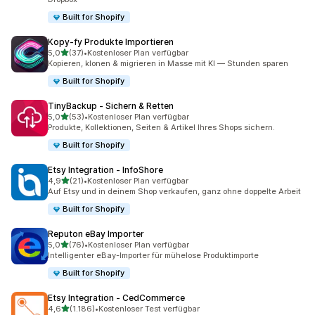
Built for Shopify
Kopy‑fy Produkte Importieren
von 5 Sternen
5,0
(37)
•
Kostenloser Plan verfügbar
37 Rezensionen insgesamt
Kopieren, klonen & migrieren in Masse mit KI — Stunden sparen
Built for Shopify
TinyBackup ‑ Sichern & Retten
von 5 Sternen
5,0
(53)
•
Kostenloser Plan verfügbar
53 Rezensionen insgesamt
Produkte, Kollektionen, Seiten & Artikel Ihres Shops sichern.
Built for Shopify
Etsy Integration ‑ InfoShore
von 5 Sternen
4,9
(21)
•
Kostenloser Plan verfügbar
21 Rezensionen insgesamt
Auf Etsy und in deinem Shop verkaufen, ganz ohne doppelte Arbeit
Built for Shopify
Reputon eBay Importer
von 5 Sternen
5,0
(76)
•
Kostenloser Plan verfügbar
76 Rezensionen insgesamt
Intelligenter eBay-Importer für mühelose Produktimporte
Built for Shopify
Etsy Integration ‑ CedCommerce
von 5 Sternen
4,6
(1.186)
•
Kostenloser Test verfügbar
1186 Rezensionen insgesamt