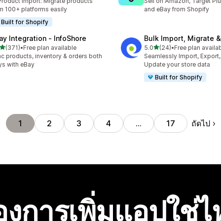
Product import: Migrate products
Sell on Amazon, Target Plu
m 100+ platforms easily
and eBay from Shopify
Built for Shopify
ay Integration ‑ InfoShore
Bulk Import, Migrate 
เต็ม 5 ดาว
เต็ม 5 ดาว
(371)
•
Free plan available
5.0
(24)
•
Free plan availa
หมด 371 รีวิว
ทั้งหมด 24 รีวิว
c products, inventory & orders both
Seamlessly Import, Export,
s with eBay
Update your store data
Built for Shopify
ถัดไป
1
2
3
4
…
17
องการเพิ่มแอปใช่