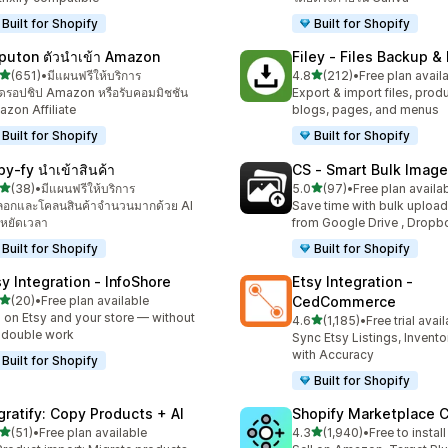
Built for Shopify
Built for Shopify
puton ตัวนำเข้า Amazon
Filey ‑ Files Backup &
เต็ม 5 ดาว
เต็ม 5 ดาว
(651)
•
มีแผนฟรีให้บริการ
4.8
(212)
•
Free plan avail
หมด 651 รีวิว
ทั้งหมด 212 รีวิว
่มดรอปชิป Amazon หรือรับคอมมิชชัน
Export & import files, prod
zon Affiliate
blogs, pages, and menus
Built for Shopify
Built for Shopify
py‑fy นำเข้าสินค้า
CS ‑ Smart Bulk Imag
เต็ม 5 ดาว
เต็ม 5 ดาว
(38)
•
มีแผนฟรีให้บริการ
5.0
(97)
•
Free plan availa
หมด 38 รีวิว
ทั้งหมด 97 รีวิว
ลอกและโคลนสินค้าจำนวนมากด้วย AI
Save time with bulk uploa
หยัดเวลา
from Google Drive , Dropb
Built for Shopify
Built for Shopify
sy Integration ‑ InfoShore
Etsy Integration ‑
เต็ม 5 ดาว
(20)
•
Free plan available
CedCommerce
หมด 20 รีวิว
l on Etsy and your store — without
เต็ม 5 ดาว
4.6
(1,185)
•
Free trial avai
ทั้งหมด 1185 รีวิว
 double work
Sync Etsy Listings, Invent
with Accuracy
Built for Shopify
Built for Shopify
gratify: Copy Products + AI
Shopify Marketplace 
เต็ม 5 ดาว
เต็ม 5 ดาว
(51)
•
Free plan available
4.3
(1,940)
•
Free to install
หมด 51 รีวิว
ทั้งหมด 1940 รีวิว