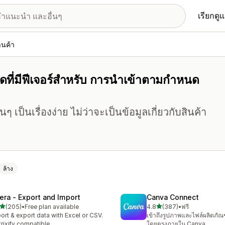
เรียกดู
านค้า
หมดที่มีฟีเจอร์สำหรับ การนำเข้าตามกำหนด
ป็นเรื่องง่าย ไม่ว่าจะเป็นข้อมูลเกี่ยวกับสินค้า
ล้าง
tera ‑ Export and Import
Canva Connect
เต็ม 5 ดาว
เต็ม 5 ดาว
(205)
•
Free plan available
4.8
(387)
•
ฟรี
หมด 205 รีวิว
ทั้งหมด 387 รีวิว
ort & export data with Excel or CSV.
เข้าถึงรูปภาพและไฟล์ผลิตภัณ
rixify compatible
โดยตรงภายใน Canva