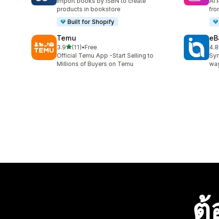
Import books by ISBN to create
AI 
products in bookstore
fro
Built for Shopify
Temu
eB
เต็ม 5 ดาว
3.9
(11)
•
Free
4.8
ทั้งหมด 11 รีวิว
ทั้ง
Official Temu App -Start Selling to
Syn
Millions of Buyers on Temu
way
ต้