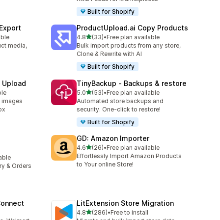
Built for Shopify
 Export
ProductUpload.ai Copy Products
เต็ม 5 ดาว
able
4.8
(33)
•
Free plan available
ทั้งหมด 33 รีวิว
uct media,
Bulk import products from any store,
Clone & Rewrite with AI
Built for Shopify
e Upload
TinyBackup ‑ Backups & restore
เต็ม 5 ดาว
ble
5.0
(53)
•
Free plan available
ทั้งหมด 53 รีวิว
d images
Automated store backups and
ox
security. One-click to restore!
Built for Shopify
GD: Amazon Importer
เต็ม 5 ดาว
4.6
(26)
•
Free plan available
ทั้งหมด 26 รีวิว
Effortlessly Import Amazon Products
lable
to Your online Store!
ory & Orders
Connect
LitExtension Store Migration
เต็ม 5 ดาว
4.8
(286)
•
Free to install
ทั้งหมด 286 รีวิว