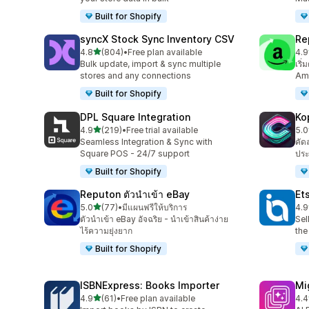
Built for Shopify
syncX Stock Sync Inventory CSV
Re
เต็ม 5 ดาว
4.8
(804)
•
Free plan available
4.9
ทั้งหมด 804 รีวิว
ทั้ง
Bulk update, import & sync multiple
เริ
stores and any connections
Ama
Built for Shopify
DPL Square Integration
Ko
เต็ม 5 ดาว
4.9
(219)
•
Free trial available
5.0
ทั้งหมด 219 รีวิว
ทั้ง
Seamless Integration & Sync with
คัด
Square POS - 24/7 support
ประ
Built for Shopify
Reputon ตัวนำเข้า eBay
Et
เต็ม 5 ดาว
5.0
(77)
•
มีแผนฟรีให้บริการ
4.9
ทั้งหมด 77 รีวิว
ทั้ง
ตัวนำเข้า eBay อัจฉริย - นำเข้าสินค้าง่าย
Sel
ไร้ความยุ่งยาก
the
Built for Shopify
ISBNExpress: Books Importer
Mi
เต็ม 5 ดาว
4.9
(61)
•
Free plan available
4.4
ทั้งหมด 61 รีวิว
ทั้ง