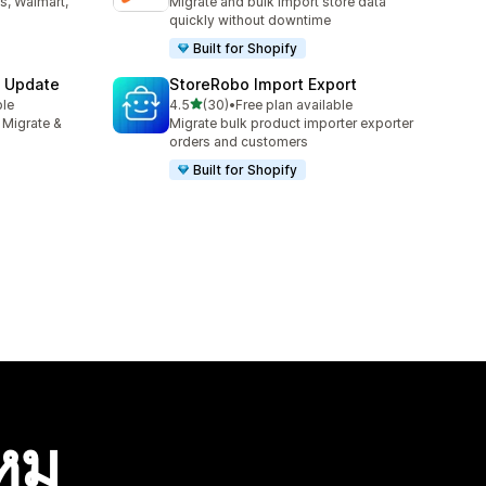
s, Walmart,
Migrate and bulk import store data
quickly without downtime
Built for Shopify
& Update
StoreRobo Import Export
เต็ม 5 ดาว
ble
4.5
(30)
•
Free plan available
ทั้งหมด 30 รีวิว
 Migrate &
Migrate bulk product importer exporter
orders and customers
Built for Shopify
ไหม