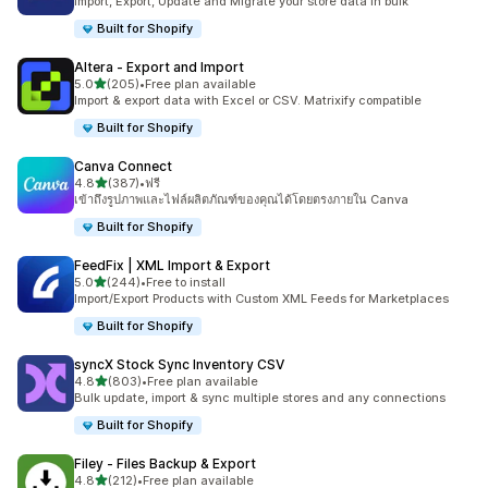
Import, Export, Update and Migrate your store data in bulk
Built for Shopify
Altera ‑ Export and Import
เต็ม 5 ดาว
5.0
(205)
•
Free plan available
ทั้งหมด 205 รีวิว
Import & export data with Excel or CSV. Matrixify compatible
Built for Shopify
Canva Connect
เต็ม 5 ดาว
4.8
(387)
•
ฟรี
ทั้งหมด 387 รีวิว
เข้าถึงรูปภาพและไฟล์ผลิตภัณฑ์ของคุณได้โดยตรงภายใน Canva
Built for Shopify
FeedFix | XML Import & Export
เต็ม 5 ดาว
5.0
(244)
•
Free to install
ทั้งหมด 244 รีวิว
Import/Export Products with Custom XML Feeds for Marketplaces
Built for Shopify
syncX Stock Sync Inventory CSV
เต็ม 5 ดาว
4.8
(803)
•
Free plan available
ทั้งหมด 803 รีวิว
Bulk update, import & sync multiple stores and any connections
Built for Shopify
Filey ‑ Files Backup & Export
เต็ม 5 ดาว
4.8
(212)
•
Free plan available
ทั้งหมด 212 รีวิว