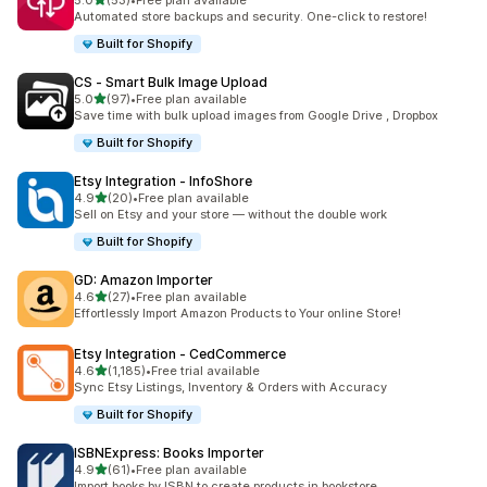
5.0
(53)
•
Free plan available
ทั้งหมด 53 รีวิว
Automated store backups and security. One-click to restore!
Built for Shopify
CS ‑ Smart Bulk Image Upload
เต็ม 5 ดาว
5.0
(97)
•
Free plan available
ทั้งหมด 97 รีวิว
Save time with bulk upload images from Google Drive , Dropbox
Built for Shopify
Etsy Integration ‑ InfoShore
เต็ม 5 ดาว
4.9
(20)
•
Free plan available
ทั้งหมด 20 รีวิว
Sell on Etsy and your store — without the double work
Built for Shopify
GD: Amazon Importer
เต็ม 5 ดาว
4.6
(27)
•
Free plan available
ทั้งหมด 27 รีวิว
Effortlessly Import Amazon Products to Your online Store!
Etsy Integration ‑ CedCommerce
เต็ม 5 ดาว
4.6
(1,185)
•
Free trial available
ทั้งหมด 1185 รีวิว
Sync Etsy Listings, Inventory & Orders with Accuracy
Built for Shopify
ISBNExpress: Books Importer
เต็ม 5 ดาว
4.9
(61)
•
Free plan available
ทั้งหมด 61 รีวิว
Import books by ISBN to create products in bookstore