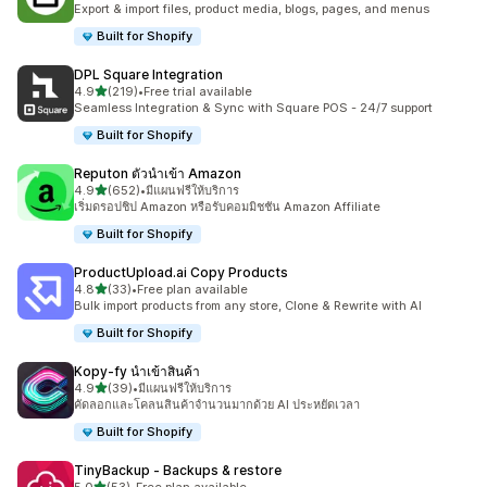
Export & import files, product media, blogs, pages, and menus
Built for Shopify
DPL Square Integration
เต็ม 5 ดาว
4.9
(219)
•
Free trial available
ทั้งหมด 219 รีวิว
Seamless Integration & Sync with Square POS - 24/7 support
Built for Shopify
Reputon ตัวนำเข้า Amazon
เต็ม 5 ดาว
4.9
(652)
•
มีแผนฟรีให้บริการ
ทั้งหมด 652 รีวิว
เริ่มดรอปชิป Amazon หรือรับคอมมิชชัน Amazon Affiliate
Built for Shopify
ProductUpload.ai Copy Products
เต็ม 5 ดาว
4.8
(33)
•
Free plan available
ทั้งหมด 33 รีวิว
Bulk import products from any store, Clone & Rewrite with AI
Built for Shopify
Kopy‑fy นำเข้าสินค้า
เต็ม 5 ดาว
4.9
(39)
•
มีแผนฟรีให้บริการ
ทั้งหมด 39 รีวิว
คัดลอกและโคลนสินค้าจำนวนมากด้วย AI ประหยัดเวลา
Built for Shopify
TinyBackup ‑ Backups & restore
เต็ม 5 ดาว