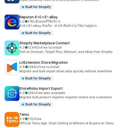
Built for Shopify
Reputon ตัวนำเข้า eBay
เต็ม 5 ดาว
5.0
(78)
•
มีแผนฟรีให้บริการ
ทั้งหมด 78 รีวิว
ตัวนำเข้า eBay อัจฉริย - นำเข้าสินค้าง่าย ไร้ความยุ่งยาก
Built for Shopify
Shopify Marketplace Connect
เต็ม 5 ดาว
4.3
(1,940)
•
Free to install
ทั้งหมด 1940 รีวิว
Sell on Amazon, Target Plus, Walmart, and eBay from Shopify
LitExtension Store Migration
เต็ม 5 ดาว
4.8
(286)
•
Free to install
ทั้งหมด 286 รีวิว
Migrate and bulk import store data quickly without downtime
Built for Shopify
StoreRobo Import Export
เต็ม 5 ดาว
4.5
(29)
•
Free plan available
ทั้งหมด 29 รีวิว
Migrate bulk product importer exporter orders and customers
Built for Shopify
Temu
เต็ม 5 ดาว
3.9
(11)
•
Free
ทั้งหมด 11 รีวิว
Official Temu App -Start Selling to Millions of Buyers on Temu