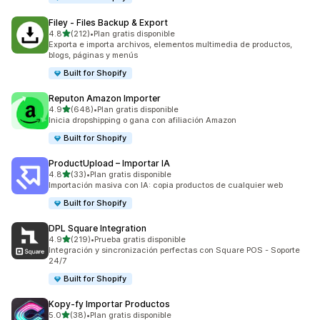
Filey ‑ Files Backup & Export
de 5 estrellas
4.8
(212)
•
Plan gratis disponible
212 reseñas en total
Exporta e importa archivos, elementos multimedia de productos,
blogs, páginas y menús
Built for Shopify
Reputon Amazon Importer
de 5 estrellas
4.9
(648)
•
Plan gratis disponible
648 reseñas en total
Inicia dropshipping o gana con afiliación Amazon
Built for Shopify
ProductUpload – Importar IA
de 5 estrellas
4.8
(33)
•
Plan gratis disponible
33 reseñas en total
Importación masiva con IA: copia productos de cualquier web
Built for Shopify
DPL Square Integration
de 5 estrellas
4.9
(219)
•
Prueba gratis disponible
219 reseñas en total
Integración y sincronización perfectas con Square POS - Soporte
24/7
Built for Shopify
Kopy‑fy Importar Productos
de 5 estrellas
5.0
(38)
•
Plan gratis disponible
38 reseñas en total