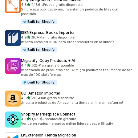
de 5 estrellas
4.6
(1,186)
•
Prueba gratis disponible
1186 reseñas en total
Sincroniza publicaciones, inventario y pedidos de Etsy con
precisión
Built for Shopify
ISBNExpress: Books Importer
de 5 estrellas
4.9
(60)
•
Plan gratis disponible
60 reseñas en total
Importa libros por ISBN para crear productos en la librería
Built for Shopify
Migratify: Copy Products + AI
de 5 estrellas
4.4
(52)
•
Plan gratis disponible
52 reseñas en total
Importación de productos con IA: migra productos fácilmente desde
más de 100 plataformas
Built for Shopify
GD: Amazon Importer
de 5 estrellas
4.6
(26)
•
Plan gratis disponible
26 reseñas en total
¡Importa productos de Amazon a tu tienda online sin esfuerzo!
Shopify Marketplace Connect
de 5 estrellas
4.3
(1,939)
•
Instalación gratuita
1939 reseñas en total
Vende en varios mercados online líderes desde Shopify
LitExtension Tienda Migración