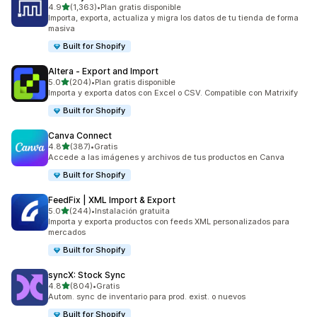
de 5 estrellas
4.9
(1,363)
•
Plan gratis disponible
1363 reseñas en total
Importa, exporta, actualiza y migra los datos de tu tienda de forma
masiva
Built for Shopify
Altera ‑ Export and Import
de 5 estrellas
5.0
(204)
•
Plan gratis disponible
204 reseñas en total
Importa y exporta datos con Excel o CSV. Compatible con Matrixify
Built for Shopify
Canva Connect
de 5 estrellas
4.8
(387)
•
Gratis
387 reseñas en total
Accede a las imágenes y archivos de tus productos en Canva
Built for Shopify
FeedFix | XML Import & Export
de 5 estrellas
5.0
(244)
•
Instalación gratuita
244 reseñas en total
Importa y exporta productos con feeds XML personalizados para
mercados
Built for Shopify
syncX: Stock Sync
de 5 estrellas
4.8
(804)
•
Gratis
804 reseñas en total
Autom. sync de inventario para prod. exist. o nuevos
Built for Shopify