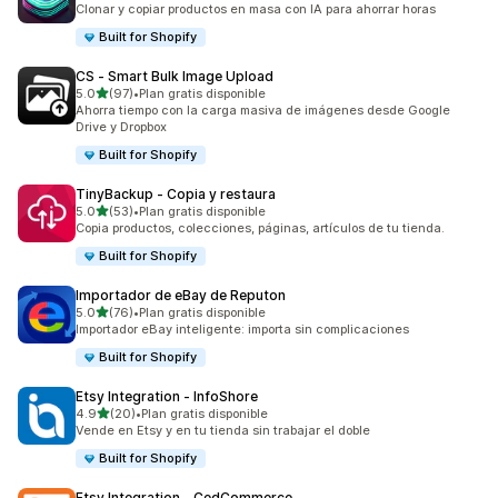
Clonar y copiar productos en masa con IA para ahorrar horas
Built for Shopify
CS ‑ Smart Bulk Image Upload
de 5 estrellas
5.0
(97)
•
Plan gratis disponible
97 reseñas en total
Ahorra tiempo con la carga masiva de imágenes desde Google
Drive y Dropbox
Built for Shopify
TinyBackup ‑ Copia y restaura
de 5 estrellas
5.0
(53)
•
Plan gratis disponible
53 reseñas en total
Copia productos, colecciones, páginas, artículos de tu tienda.
Built for Shopify
Importador de eBay de Reputon
de 5 estrellas
5.0
(76)
•
Plan gratis disponible
76 reseñas en total
Importador eBay inteligente: importa sin complicaciones
Built for Shopify
Etsy Integration ‑ InfoShore
de 5 estrellas
4.9
(20)
•
Plan gratis disponible
20 reseñas en total
Vende en Etsy y en tu tienda sin trabajar el doble
Built for Shopify
Etsy Integration ‑ CedCommerce