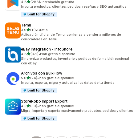
de 5 estrellas
4.8
(286)
•
Instalación gratuita
286 reseñas en total
Importa productos, clientes, pedidos, reseñas y SEO automática
Built for Shopify
Temu
de 5 estrellas
3.9
(11)
•
Gratis
11 reseñas en total
Aplicación oficial de Temu: comienza a vender a millones de
compradores en Temu
eBay Integration ‑ InfoShore
de 5 estrellas
4.8
(371)
•
Plan gratis disponible
371 reseñas en total
Sincroniza productos, inventario y pedidos de forma bidireccional
con eBay
Archivos con BulkFlow
de 5 estrellas
5.0
(24)
•
Plan gratis disponible
24 reseñas en total
Importa, exporta, migra y actualiza los datos de tu tienda
Built for Shopify
StoreRobo Import Export
de 5 estrellas
4.5
(30)
•
Plan gratis disponible
30 reseñas en total
Migra, importa y exporta masivamente productos, pedidos y clientes
Built for Shopify