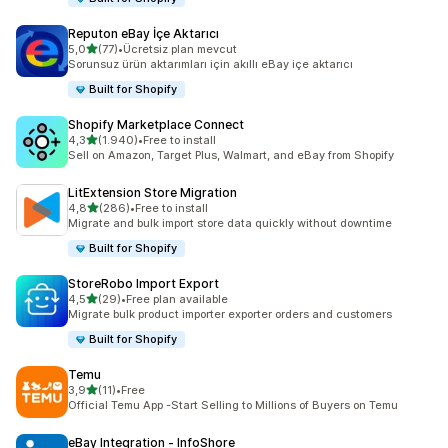
Reputon eBay İçe Aktarıcı
5 yıldız üzerinden
5,0
(77)
•
Ücretsiz plan mevcut
toplam 77 değerlendirme
Sorunsuz ürün aktarımları için akıllı eBay içe aktarıcı
Built for Shopify
Shopify Marketplace Connect
5 yıldız üzerinden
4,3
(1.940)
•
Free to install
toplam 1940 değerlendirme
Sell on Amazon, Target Plus, Walmart, and eBay from Shopify
LitExtension Store Migration
5 yıldız üzerinden
4,8
(286)
•
Free to install
toplam 286 değerlendirme
Migrate and bulk import store data quickly without downtime
Built for Shopify
StoreRobo Import Export
5 yıldız üzerinden
4,5
(29)
•
Free plan available
toplam 29 değerlendirme
Migrate bulk product importer exporter orders and customers
Built for Shopify
Temu
5 yıldız üzerinden
3,9
(11)
•
Free
toplam 11 değerlendirme
Official Temu App -Start Selling to Millions of Buyers on Temu
eBay Integration ‑ InfoShore