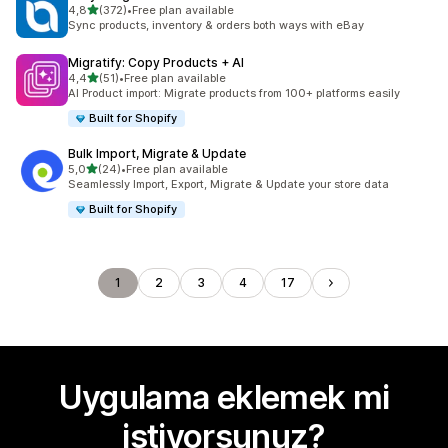
5 yıldız üzerinden
4,8
(372)
•
Free plan available
toplam 372 değerlendirme
Sync products, inventory & orders both ways with eBay
Migratify: Copy Products + AI
5 yıldız üzerinden
4,4
(51)
•
Free plan available
toplam 51 değerlendirme
AI Product import: Migrate products from 100+ platforms easily
Built for Shopify
Bulk Import, Migrate & Update
5 yıldız üzerinden
5,0
(24)
•
Free plan available
toplam 24 değerlendirme
Seamlessly Import, Export, Migrate & Update your store data
Built for Shopify
1
2
3
4
17
Uygulama eklemek mi
istiyorsunuz?