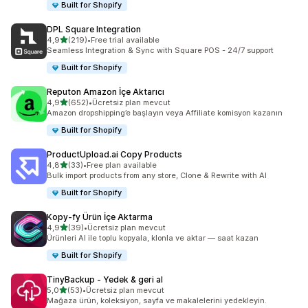
Built for Shopify
DPL Square Integration
5 yıldız üzerinden
4,9
(219)
•
Free trial available
toplam 219 değerlendirme
Seamless Integration & Sync with Square POS - 24/7 support
Built for Shopify
Reputon Amazon İçe Aktarıcı
5 yıldız üzerinden
4,9
(652)
•
Ücretsiz plan mevcut
toplam 652 değerlendirme
Amazon dropshipping’e başlayın veya Affiliate komisyon kazanın
Built for Shopify
ProductUpload.ai Copy Products
5 yıldız üzerinden
4,8
(33)
•
Free plan available
toplam 33 değerlendirme
Bulk import products from any store, Clone & Rewrite with AI
Built for Shopify
Kopy‑fy Ürün İçe Aktarma
5 yıldız üzerinden
4,9
(39)
•
Ücretsiz plan mevcut
toplam 39 değerlendirme
Ürünleri AI ile toplu kopyala, klonla ve aktar — saat kazan
Built for Shopify
TinyBackup ‑ Yedek & geri al
5 yıldız üzerinden
5,0
(53)
•
Ücretsiz plan mevcut
toplam 53 değerlendirme
Mağaza ürün, koleksiyon, sayfa ve makalelerini yedekleyin.