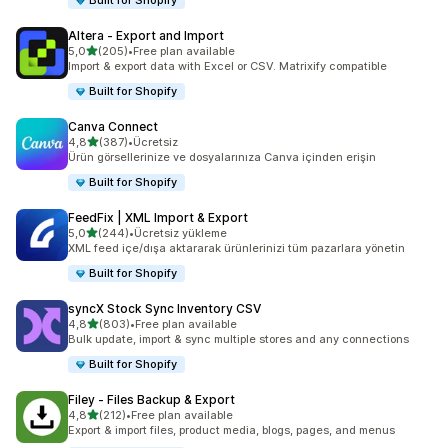
Built for Shopify
Altera ‑ Export and Import
5 yıldız üzerinden
5,0
(205)
•
Free plan available
toplam 205 değerlendirme
Import & export data with Excel or CSV. Matrixify compatible
Built for Shopify
Canva Connect
5 yıldız üzerinden
4,8
(387)
•
Ücretsiz
toplam 387 değerlendirme
Ürün görsellerinize ve dosyalarınıza Canva içinden erişin
Built for Shopify
FeedFix | XML Import & Export
5 yıldız üzerinden
5,0
(244)
•
Ücretsiz yükleme
toplam 244 değerlendirme
XML feed içe/dışa aktararak ürünlerinizi tüm pazarlara yönetin
Built for Shopify
syncX Stock Sync Inventory CSV
5 yıldız üzerinden
4,8
(803)
•
Free plan available
toplam 803 değerlendirme
Bulk update, import & sync multiple stores and any connections
Built for Shopify
Filey ‑ Files Backup & Export
5 yıldız üzerinden
4,8
(212)
•
Free plan available
toplam 212 değerlendirme
Export & import files, product media, blogs, pages, and menus