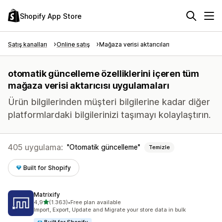
Shopify App Store
Satış kanalları
Online satış
Mağaza verisi aktarıcıları
otomatik güncelleme özelliklerini içeren tüm
mağaza verisi aktarıcısı uygulamaları
Ürün bilgilerinden müşteri bilgilerine kadar diğer
platformlardaki bilgilerinizi taşımayı kolaylaştırın.
405 uygulama:
Otomatik güncelleme
Temizle
Built for Shopify
Matrixify
5 yıldız üzerinden
4,9
(1.363)
•
Free plan available
toplam 1363 değerlendirme
Import, Export, Update and Migrate your store data in bulk