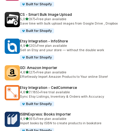
Built for Shopify
CS ‑ Smart Bulk Image Upload
5 yıldız üzerinden
5,0
(97)
•
Free plan available
toplam 97 değerlendirme
Save time with bulk upload images from Google Drive , Dropbox
Built for Shopify
Etsy Integration ‑ InfoShore
5 yıldız üzerinden
4,9
(20)
•
Free plan available
toplam 20 değerlendirme
Sell on Etsy and your store — without the double work
Built for Shopify
GD: Amazon Importer
5 yıldız üzerinden
4,6
(27)
•
Free plan available
toplam 27 değerlendirme
Effortlessly Import Amazon Products to Your online Store!
Etsy Integration ‑ CedCommerce
5 yıldız üzerinden
4,6
(1.185)
•
Free trial available
toplam 1185 değerlendirme
Sync Etsy Listings, Inventory & Orders with Accuracy
Built for Shopify
ISBNExpress: Books Importer
5 yıldız üzerinden
4,9
(61)
•
Free plan available
toplam 61 değerlendirme
Import books by ISBN to create products in bookstore
Built for Shopify