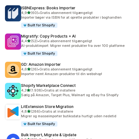
ISBNExpress: Books Importer
ud af 5 stjerner
4,9
(60)
•
Gratis abonnement tilgængeligt
60 anmeldelser i alt
Importer bøger via ISBN for at oprette produkter i boghandlen
Built for Shopify
Migratify: Copy Products + AI
ud af 5 stjerner
4,4
(52)
•
Gratis abonnement tilgængeligt
52 anmeldelser i alt
AI-produktimport: Migrer nemt produkter fra over 100 platforme
Built for Shopify
GD: Amazon Importer
ud af 5 stjerner
4,6
(26)
•
Gratis abonnement tilgængeligt
26 anmeldelser i alt
Importer nemt Amazon-produkter til din webshop!
Shopify Marketplace Connect
ud af 5 stjerner
4,3
(1.938)
•
Gratis at installere
1938 anmeldelser i alt
Sælg på Amazon, Target Plus, Walmart og eBay fra Shopify
LitExtension Store Migration
ud af 5 stjerner
4,8
(286)
•
Gratis at installere
286 anmeldelser i alt
Migrer og masseimporter butiksdata hurtigt uden nedetid
Built for Shopify
Bulk Import, Migrate & Update