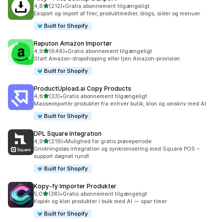
ud af 5 stjerner
4,8
(212)
•
Gratis abonnement tilgængeligt
212 anmeldelser i alt
Eksport og import af filer, produktmedier, blogs, sider og menuer
Built for Shopify
Reputon Amazon Importør
ud af 5 stjerner
4,9
(648)
•
Gratis abonnement tilgængeligt
648 anmeldelser i alt
Start Amazon-dropshipping eller tjen Amazon-provision
Built for Shopify
ProductUpload.ai Copy Products
ud af 5 stjerner
4,8
(33)
•
Gratis abonnement tilgængeligt
33 anmeldelser i alt
Masseimportér produkter fra enhver butik, klon og omskriv med AI
Built for Shopify
DPL Square Integration
ud af 5 stjerner
4,9
(219)
•
Mulighed for gratis prøveperiode
219 anmeldelser i alt
Gnidningsløs integration og synkronisering med Square POS –
support døgnet rundt
Built for Shopify
Kopy‑fy Importer Produkter
ud af 5 stjerner
5,0
(38)
•
Gratis abonnement tilgængeligt
38 anmeldelser i alt
Kopiér og klon produkter i bulk med AI — spar timer
Built for Shopify