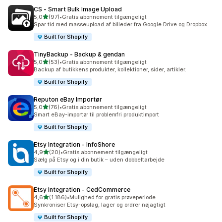
CS ‑ Smart Bulk Image Upload
ud af 5 stjerner
5,0
(97)
•
Gratis abonnement tilgængeligt
97 anmeldelser i alt
Spar tid med masseupload af billeder fra Google Drive og Dropbox
Built for Shopify
TinyBackup ‑ Backup & gendan
ud af 5 stjerner
5,0
(53)
•
Gratis abonnement tilgængeligt
53 anmeldelser i alt
Backup af butikkens produkter, kollektioner, sider, artikler.
Built for Shopify
Reputon eBay Importør
ud af 5 stjerner
5,0
(76)
•
Gratis abonnement tilgængeligt
76 anmeldelser i alt
Smart eBay-importør til problemfri produktimport
Built for Shopify
Etsy Integration ‑ InfoShore
ud af 5 stjerner
4,9
(20)
•
Gratis abonnement tilgængeligt
20 anmeldelser i alt
Sælg på Etsy og i din butik – uden dobbeltarbejde
Built for Shopify
Etsy Integration ‑ CedCommerce
ud af 5 stjerner
4,6
(1.186)
•
Mulighed for gratis prøveperiode
1186 anmeldelser i alt
Synkroniser Etsy-opslag, lager og ordrer nøjagtigt
Built for Shopify