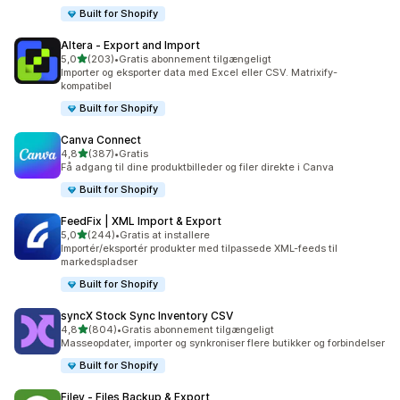
Built for Shopify
Altera ‑ Export and Import
ud af 5 stjerner
5,0
(203)
•
Gratis abonnement tilgængeligt
203 anmeldelser i alt
Importer og eksporter data med Excel eller CSV. Matrixify-
kompatibel
Built for Shopify
Canva Connect
ud af 5 stjerner
4,8
(387)
•
Gratis
387 anmeldelser i alt
Få adgang til dine produktbilleder og filer direkte i Canva
Built for Shopify
FeedFix | XML Import & Export
ud af 5 stjerner
5,0
(244)
•
Gratis at installere
244 anmeldelser i alt
Importér/eksportér produkter med tilpassede XML-feeds til
markedspladser
Built for Shopify
syncX Stock Sync Inventory CSV
ud af 5 stjerner
4,8
(804)
•
Gratis abonnement tilgængeligt
804 anmeldelser i alt
Masseopdater, importer og synkroniser flere butikker og forbindelser
Built for Shopify
Filey ‑ Files Backup & Export