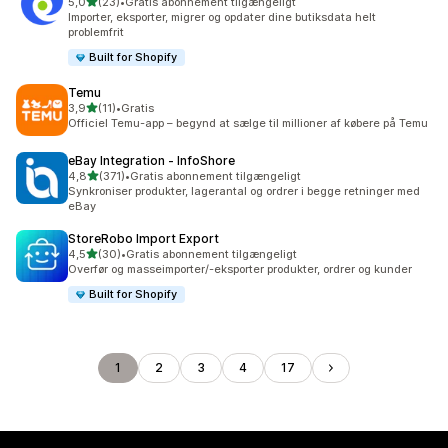
ud af 5 stjerner
5,0
(23)
•
Gratis abonnement tilgængeligt
23 anmeldelser i alt
Importer, eksporter, migrer og opdater dine butiksdata helt
problemfrit
Built for Shopify
Temu
ud af 5 stjerner
3,9
(11)
•
Gratis
11 anmeldelser i alt
Officiel Temu-app – begynd at sælge til millioner af købere på Temu
eBay Integration ‑ InfoShore
ud af 5 stjerner
4,8
(371)
•
Gratis abonnement tilgængeligt
371 anmeldelser i alt
Synkroniser produkter, lagerantal og ordrer i begge retninger med
eBay
StoreRobo Import Export
ud af 5 stjerner
4,5
(30)
•
Gratis abonnement tilgængeligt
30 anmeldelser i alt
Overfør og masseimporter/-eksporter produkter, ordrer og kunder
Built for Shopify
1
2
3
4
17