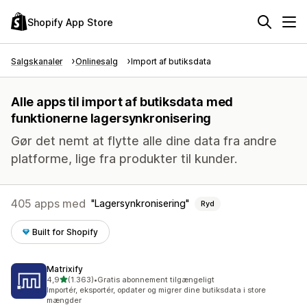
Shopify App Store
Salgskanaler
Onlinesalg
Import af butiksdata
Alle apps til import af butiksdata med
funktionerne lagersynkronisering
Gør det nemt at flytte alle dine data fra andre
platforme, lige fra produkter til kunder.
405 apps med
Lagersynkronisering
Ryd
Built for Shopify
Matrixify
ud af 5 stjerner
4,9
(1.363)
•
Gratis abonnement tilgængeligt
1363 anmeldelser i alt
Importér, eksportér, opdater og migrer dine butiksdata i store
mængder