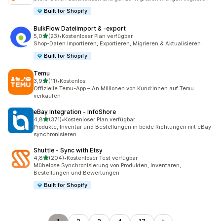
Built for Shopify
BulkFlow Dateiimport & ‑export
von 5 Sternen
5,0
(23)
•
Kostenloser Plan verfügbar
23 Rezensionen insgesamt
Shop-Daten Importieren, Exportieren, Migrieren & Aktualisieren
Built for Shopify
Temu
von 5 Sternen
3,9
(11)
•
Kostenlos
11 Rezensionen insgesamt
Offizielle Temu-App – An Millionen von Kund:innen auf Temu
verkaufen
eBay Integration ‑ InfoShore
von 5 Sternen
4,8
(371)
•
Kostenloser Plan verfügbar
371 Rezensionen insgesamt
Produkte, Inventar und Bestellungen in beide Richtungen mit eBay
synchronisieren
Shuttle ‑ Sync with Etsy
von 5 Sternen
4,8
(204)
•
Kostenloser Test verfügbar
204 Rezensionen insgesamt
Mühelose Synchronisierung von Produkten, Inventaren,
Bestellungen und Bewertungen
Built for Shopify