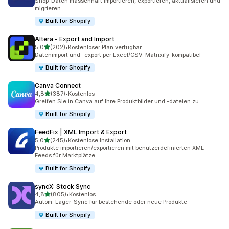
Shop-Daten massenhaft importieren, exportieren, aktualisieren und
migrieren
Built for Shopify
Altera ‑ Export and Import
von 5 Sternen
5,0
(202)
•
Kostenloser Plan verfügbar
202 Rezensionen insgesamt
Datenimport und -export per Excel/CSV. Matrixify-kompatibel
Built for Shopify
Canva Connect
von 5 Sternen
4,8
(387)
•
Kostenlos
387 Rezensionen insgesamt
Greifen Sie in Canva auf Ihre Produktbilder und -dateien zu
Built for Shopify
FeedFix | XML Import & Export
von 5 Sternen
5,0
(245)
•
Kostenlose Installation
245 Rezensionen insgesamt
Produkte importieren/exportieren mit benutzerdefinierten XML-
Feeds für Marktplätze
Built for Shopify
syncX: Stock Sync
von 5 Sternen
4,8
(805)
•
Kostenlos
805 Rezensionen insgesamt
Autom. Lager-Sync für bestehende oder neue Produkte
Built for Shopify