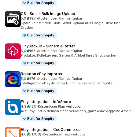
Built for Shopify
CS ‑ Smart Bulk Image Upload
von 5 Sternen
5,0
(97)
•
Kostenloser Plan verfügbar
97 Rezensionen insgesamt
Spare Zeit mit dem Bulk-Bilder-Upload aus Google Drive und
Dropbox
Built for Shopify
TinyBackup ‑ Sichern & Retten
von 5 Sternen
5,0
(53)
•
Kostenloser Plan verfügbar
53 Rezensionen insgesamt
Produkte, Kollektionen, Seiten & Artikel Ihres Shops sichern.
Built for Shopify
Reputon eBay Importer
von 5 Sternen
5,0
(76)
•
Kostenloser Plan verfügbar
76 Rezensionen insgesamt
Intelligenter eBay-Importer für mühelose Produktimporte
Built for Shopify
Etsy Integration ‑ InfoShore
von 5 Sternen
4,9
(21)
•
Kostenloser Plan verfügbar
21 Rezensionen insgesamt
Auf Etsy und in deinem Shop verkaufen, ganz ohne doppelte Arbeit
Built for Shopify
Etsy Integration ‑ CedCommerce
von 5 Sternen
4,6
(1.186)
•
Kostenloser Test verfügbar
1186 Rezensionen insgesamt