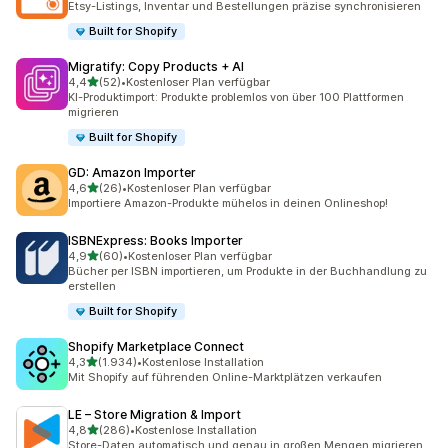
Etsy-Listings, Inventar und Bestellungen präzise synchronisieren
Built for Shopify
Migratify: Copy Products + AI
von 5 Sternen
4,4
(52)
•
Kostenloser Plan verfügbar
52 Rezensionen insgesamt
KI-Produktimport: Produkte problemlos von über 100 Plattformen
migrieren
Built for Shopify
GD: Amazon Importer
von 5 Sternen
4,6
(26)
•
Kostenloser Plan verfügbar
26 Rezensionen insgesamt
Importiere Amazon-Produkte mühelos in deinen Onlineshop!
ISBNExpress: Books Importer
von 5 Sternen
4,9
(60)
•
Kostenloser Plan verfügbar
60 Rezensionen insgesamt
Bücher per ISBN importieren, um Produkte in der Buchhandlung zu
erstellen
Built for Shopify
Shopify Marketplace Connect
von 5 Sternen
4,3
(1.934)
•
Kostenlose Installation
1934 Rezensionen insgesamt
Mit Shopify auf führenden Online-Marktplätzen verkaufen
LE – Store Migration & Import
von 5 Sternen
4,8
(286)
•
Kostenlose Installation
286 Rezensionen insgesamt
Store-Daten automatisch und genau in großen Mengen migrieren