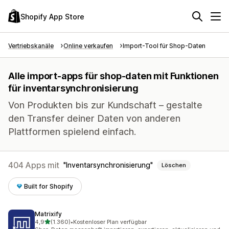
Shopify App Store
Vertriebskanäle
Online verkaufen
Import-Tool für Shop-Daten
Alle import-apps für shop-daten mit Funktionen
für inventarsynchronisierung
Von Produkten bis zur Kundschaft – gestalte
den Transfer deiner Daten von anderen
Plattformen spielend einfach.
404 Apps mit
Inventarsynchronisierung
Löschen
Built for Shopify
Matrixify
von 5 Sternen
4,9
(1.360)
•
Kostenloser Plan verfügbar
1360 Rezensionen insgesamt