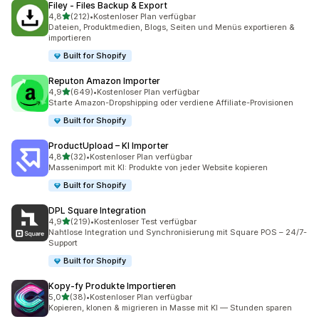
Filey ‑ Files Backup & Export
von 5 Sternen
4,8
(212)
•
Kostenloser Plan verfügbar
212 Rezensionen insgesamt
Dateien, Produktmedien, Blogs, Seiten und Menüs exportieren &
importieren
Built for Shopify
Reputon Amazon Importer
von 5 Sternen
4,9
(649)
•
Kostenloser Plan verfügbar
649 Rezensionen insgesamt
Starte Amazon-Dropshipping oder verdiene Affiliate-Provisionen
Built for Shopify
ProductUpload – KI Importer
von 5 Sternen
4,8
(32)
•
Kostenloser Plan verfügbar
32 Rezensionen insgesamt
Massenimport mit KI: Produkte von jeder Website kopieren
Built for Shopify
DPL Square Integration
von 5 Sternen
4,9
(219)
•
Kostenloser Test verfügbar
219 Rezensionen insgesamt
Nahtlose Integration und Synchronisierung mit Square POS – 24/7-
Support
Built for Shopify
Kopy‑fy Produkte Importieren
von 5 Sternen
5,0
(38)
•
Kostenloser Plan verfügbar
38 Rezensionen insgesamt
Kopieren, klonen & migrieren in Masse mit KI — Stunden sparen