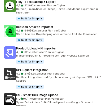
Filey ‑ Files Backup & Export
von 5 Sternen
4,8
(212)
•
Kostenloser Plan verfügbar
212 Rezensionen insgesamt
Dateien, Produktmedien, Blogs, Seiten und Menüs exportieren &
importieren
Built for Shopify
Reputon Amazon Importer
von 5 Sternen
4,9
(649)
•
Kostenloser Plan verfügbar
649 Rezensionen insgesamt
Starte Amazon-Dropshipping oder verdiene Affiliate-Provisionen
Built for Shopify
ProductUpload – KI Importer
von 5 Sternen
4,8
(32)
•
Kostenloser Plan verfügbar
32 Rezensionen insgesamt
Massenimport mit KI: Produkte von jeder Website kopieren
Built for Shopify
DPL Square Integration
von 5 Sternen
4,9
(219)
•
Kostenloser Test verfügbar
219 Rezensionen insgesamt
Nahtlose Integration und Synchronisierung mit Square POS – 24/7-
Support
Built for Shopify
CS ‑ Smart Bulk Image Upload
von 5 Sternen
5,0
(97)
•
Kostenloser Plan verfügbar
97 Rezensionen insgesamt
Spare Zeit mit dem Bulk-Bilder-Upload aus Google Drive und
Dropbox