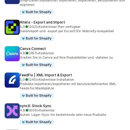
Shop-Daten massenhaft importieren, exportieren, aktualisieren und
migrieren
Built for Shopify
Altera ‑ Export and Import
von 5 Sternen
5,0
(202)
•
Kostenloser Plan verfügbar
202 Rezensionen insgesamt
Datenimport und -export per Excel/CSV. Matrixify-kompatibel
Built for Shopify
Canva Connect
von 5 Sternen
4,8
(387)
•
Kostenlos
387 Rezensionen insgesamt
Greifen Sie in Canva auf Ihre Produktbilder und -dateien zu
Built for Shopify
FeedFix | XML Import & Export
von 5 Sternen
5,0
(245)
•
Kostenlose Installation
245 Rezensionen insgesamt
Produkte importieren/exportieren mit benutzerdefinierten XML-
Feeds für Marktplätze
Built for Shopify
syncX: Stock Sync
von 5 Sternen
4,8
(805)
•
Kostenlos
805 Rezensionen insgesamt
Autom. Lager-Sync für bestehende oder neue Produkte
Built for Shopify