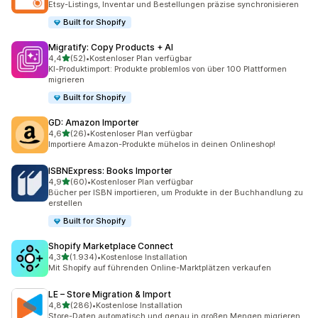
Etsy-Listings, Inventar und Bestellungen präzise synchronisieren
Built for Shopify
Migratify: Copy Products + AI
von 5 Sternen
4,4
(52)
•
Kostenloser Plan verfügbar
52 Rezensionen insgesamt
KI-Produktimport: Produkte problemlos von über 100 Plattformen
migrieren
Built for Shopify
GD: Amazon Importer
von 5 Sternen
4,6
(26)
•
Kostenloser Plan verfügbar
26 Rezensionen insgesamt
Importiere Amazon-Produkte mühelos in deinen Onlineshop!
ISBNExpress: Books Importer
von 5 Sternen
4,9
(60)
•
Kostenloser Plan verfügbar
60 Rezensionen insgesamt
Bücher per ISBN importieren, um Produkte in der Buchhandlung zu
erstellen
Built for Shopify
Shopify Marketplace Connect
von 5 Sternen
4,3
(1.934)
•
Kostenlose Installation
1934 Rezensionen insgesamt
Mit Shopify auf führenden Online-Marktplätzen verkaufen
LE – Store Migration & Import
von 5 Sternen
4,8
(286)
•
Kostenlose Installation
286 Rezensionen insgesamt
Store-Daten automatisch und genau in großen Mengen migrieren