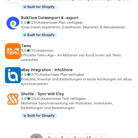
Built for Shopify
BulkFlow Dateiimport & ‑export
von 5 Sternen
5,0
(23)
•
Kostenloser Plan verfügbar
23 Rezensionen insgesamt
Shop-Daten Importieren, Exportieren, Migrieren & Aktualisieren
Built for Shopify
Temu
von 5 Sternen
3,9
(11)
•
Kostenlos
11 Rezensionen insgesamt
Offizielle Temu-App – An Millionen von Kund:innen auf Temu
verkaufen
eBay Integration ‑ InfoShore
von 5 Sternen
4,8
(371)
•
Kostenloser Plan verfügbar
371 Rezensionen insgesamt
Produkte, Inventar und Bestellungen in beide Richtungen mit eBay
synchronisieren
Shuttle ‑ Sync with Etsy
von 5 Sternen
4,8
(204)
•
Kostenloser Test verfügbar
204 Rezensionen insgesamt
Mühelose Synchronisierung von Produkten, Inventaren,
Bestellungen und Bewertungen
Built for Shopify