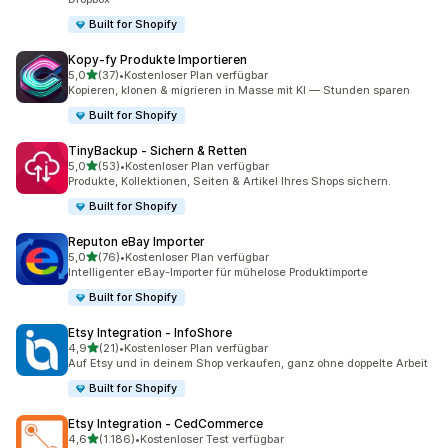
Built for Shopify
Kopy‑fy Produkte Importieren
von 5 Sternen
5,0
(37)
•
Kostenloser Plan verfügbar
37 Rezensionen insgesamt
Kopieren, klonen & migrieren in Masse mit KI — Stunden sparen
Built for Shopify
TinyBackup ‑ Sichern & Retten
von 5 Sternen
5,0
(53)
•
Kostenloser Plan verfügbar
53 Rezensionen insgesamt
Produkte, Kollektionen, Seiten & Artikel Ihres Shops sichern.
Built for Shopify
Reputon eBay Importer
von 5 Sternen
5,0
(76)
•
Kostenloser Plan verfügbar
76 Rezensionen insgesamt
Intelligenter eBay-Importer für mühelose Produktimporte
Built for Shopify
Etsy Integration ‑ InfoShore
von 5 Sternen
4,9
(21)
•
Kostenloser Plan verfügbar
21 Rezensionen insgesamt
Auf Etsy und in deinem Shop verkaufen, ganz ohne doppelte Arbeit
Built for Shopify
Etsy Integration ‑ CedCommerce
von 5 Sternen
4,6
(1.186)
•
Kostenloser Test verfügbar
1186 Rezensionen insgesamt