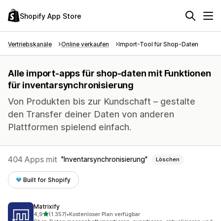
Shopify App Store
Vertriebskanäle
Online verkaufen
Import-Tool für Shop-Daten
Alle import-apps für shop-daten mit Funktionen
für inventarsynchronisierung
Von Produkten bis zur Kundschaft – gestalte
den Transfer deiner Daten von anderen
Plattformen spielend einfach.
404 Apps mit
Inventarsynchronisierung
Löschen
Built for Shopify
Matrixify
von 5 Sternen
4,9
(1.357)
•
Kostenloser Plan verfügbar
1357 Rezensionen insgesamt