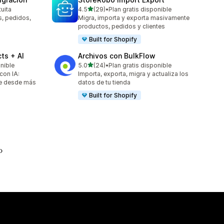
de 5 estrellas
tuita
4.5
(29)
•
Plan gratis disponible
29 reseñas en total
s, pedidos,
Migra, importa y exporta masivamente
productos, pedidos y clientes
Built for Shopify
ts + AI
Archivos con BulkFlow
de 5 estrellas
onible
5.0
(24)
•
Plan gratis disponible
24 reseñas en total
con IA:
Importa, exporta, migra y actualiza los
te desde más
datos de tu tienda
Built for Shopify