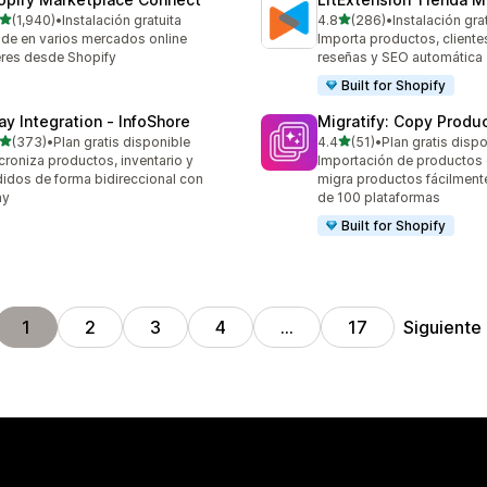
de 5 estrellas
de 5 estrellas
(1,940)
•
Instalación gratuita
4.8
(286)
•
Instalación gra
0 reseñas en total
286 reseñas en total
de en varios mercados online
Importa productos, cliente
eres desde Shopify
reseñas y SEO automática
Built for Shopify
ay Integration ‑ InfoShore
Migratify: Copy Produc
de 5 estrellas
de 5 estrellas
(373)
•
Plan gratis disponible
4.4
(51)
•
Plan gratis disp
 reseñas en total
51 reseñas en total
croniza productos, inventario y
Importación de productos 
idos de forma bidireccional con
migra productos fácilmen
ay
de 100 plataformas
Built for Shopify
Siguiente
1
2
3
4
…
17