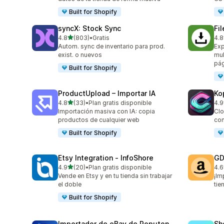
Built for Shopify
syncX: Stock Sync
Fi
de 5 estrellas
4.8
(803)
•
Gratis
4.8
803 reseñas en total
212
Autom. sync de inventario para prod.
Exp
exist. o nuevos
mul
pág
Built for Shopify
ProductUpload – Importar IA
Ko
de 5 estrellas
4.8
(33)
•
Plan gratis disponible
4.9
33 reseñas en total
39 
Importación masiva con IA: copia
Clo
productos de cualquier web
con
Built for Shopify
Etsy Integration ‑ InfoShore
GD
de 5 estrellas
4.9
(20)
•
Plan gratis disponible
4.6
20 reseñas en total
27 
Vende en Etsy y en tu tienda sin trabajar
¡Im
el doble
tie
Built for Shopify
Importador de eBay de Reputon
Sh