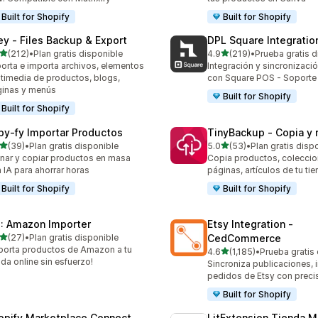
Built for Shopify
Built for Shopify
ley ‑ Files Backup & Export
DPL Square Integratio
de 5 estrellas
de 5 estrellas
(212)
•
Plan gratis disponible
4.9
(219)
•
Prueba gratis d
 reseñas en total
219 reseñas en total
orta e importa archivos, elementos
Integración y sincronizaci
timedia de productos, blogs,
con Square POS - Soporte
inas y menús
Built for Shopify
Built for Shopify
py‑fy Importar Productos
TinyBackup ‑ Copia y 
de 5 estrellas
de 5 estrellas
(39)
•
Plan gratis disponible
5.0
(53)
•
Plan gratis disp
reseñas en total
53 reseñas en total
nar y copiar productos en masa
Copia productos, coleccio
 IA para ahorrar horas
páginas, artículos de tu tie
Built for Shopify
Built for Shopify
: Amazon Importer
Etsy Integration ‑
de 5 estrellas
(27)
•
Plan gratis disponible
CedCommerce
reseñas en total
porta productos de Amazon a tu
de 5 estrellas
4.6
(1,185)
•
Prueba gratis
1185 reseñas en total
nda online sin esfuerzo!
Sincroniza publicaciones, i
pedidos de Etsy con preci
Built for Shopify
opify Marketplace Connect
LitExtension Tienda M