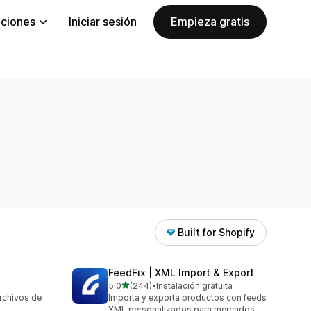
aciones
Iniciar sesión
Empieza gratis
Built for Shopify
FeedFix | XML Import & Export
de 5 estrellas
5.0
(244)
•
Instalación gratuita
244 reseñas en total
rchivos de
Importa y exporta productos con feeds
XML personalizados para mercados