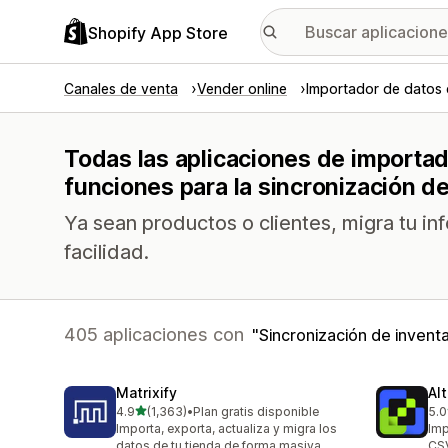
Shopify App Store
Canales de venta
Vender online
Importador de datos 
Todas las aplicaciones de importad
funciones para la sincronización de
Ya sean productos o clientes, migra tu i
facilidad.
405 aplicaciones con
Sincronización de inventa
Matrixify
Al
de 5 estrellas
4.9
(1,363)
•
Plan gratis disponible
5.0
1363 reseñas en total
205
Importa, exporta, actualiza y migra los
Imp
datos de tu tienda de forma masiva
CSV