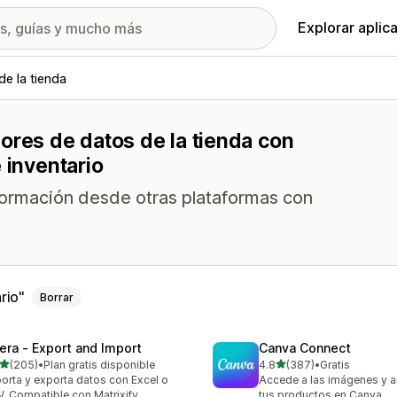
Explorar aplic
de la tienda
ores de datos de la tienda con
 inventario
nformación desde otras plataformas con
rio
Borrar
tera ‑ Export and Import
Canva Connect
de 5 estrellas
de 5 estrellas
(205)
•
Plan gratis disponible
4.8
(387)
•
Gratis
 reseñas en total
387 reseñas en total
orta y exporta datos con Excel o
Accede a las imágenes y a
. Compatible con Matrixify
tus productos en Canva