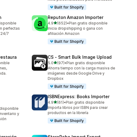
Built for Shopify
n
Reputon Amazon Importer
de 5 estrellas
isponible
4.9
(652)
•
Plan gratis disponible
652 reseñas en total
ón perfectas
Inicia dropshipping o gana con
 24/7
afiliación Amazon
Built for Shopify
restaura
CS ‑ Smart Bulk Image Upload
de 5 estrellas
onible
5.0
(97)
•
Plan gratis disponible
97 reseñas en total
nes,
Ahorra tiempo con la carga masiva de
nda.
imágenes desde Google Drive y
Dropbox
Built for Shopify
ISBNExpress: Books Importer
de 5 estrellas
4.9
(61)
•
Plan gratis disponible
61 reseñas en total
Importa libros por ISBN para crear
 disponible
productos en la librería
nventario y
sión
Built for Shopify
igración
StoreRobo Import Export