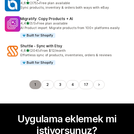
5 yıldız üzerinden
4,8
(375)
•
Free plan available
toplam 375 değerlendirme
Sync products, inventory & orders both ways with eBay
Migratify: Copy Products + AI
5 yıldız üzerinden
4,4
(51)
•
Free plan available
toplam 51 değerlendirme
AI Product import: Migrate products from 100+ platforms easily
Built for Shopify
Shuttle ‑ Sync with Etsy
5 yıldız üzerinden
4,8
(204)
•
From $12/month
toplam 204 değerlendirme
Effortless sync of products, inventories, orders & reviews
Built for Shopify
1
2
3
4
17
Uygulama eklemek mi
istiyorsunuz?