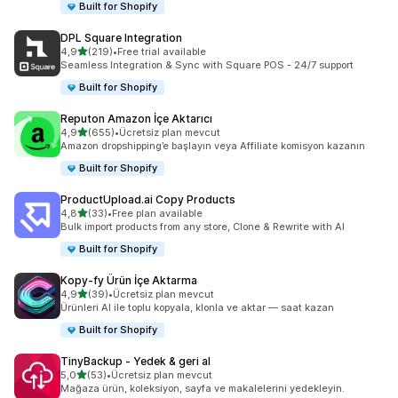
Built for Shopify
DPL Square Integration
5 yıldız üzerinden
4,9
(219)
•
Free trial available
toplam 219 değerlendirme
Seamless Integration & Sync with Square POS - 24/7 support
Built for Shopify
Reputon Amazon İçe Aktarıcı
5 yıldız üzerinden
4,9
(655)
•
Ücretsiz plan mevcut
toplam 655 değerlendirme
Amazon dropshipping’e başlayın veya Affiliate komisyon kazanın
Built for Shopify
ProductUpload.ai Copy Products
5 yıldız üzerinden
4,8
(33)
•
Free plan available
toplam 33 değerlendirme
Bulk import products from any store, Clone & Rewrite with AI
Built for Shopify
Kopy‑fy Ürün İçe Aktarma
5 yıldız üzerinden
4,9
(39)
•
Ücretsiz plan mevcut
toplam 39 değerlendirme
Ürünleri AI ile toplu kopyala, klonla ve aktar — saat kazan
Built for Shopify
TinyBackup ‑ Yedek & geri al
5 yıldız üzerinden
5,0
(53)
•
Ücretsiz plan mevcut
toplam 53 değerlendirme
Mağaza ürün, koleksiyon, sayfa ve makalelerini yedekleyin.