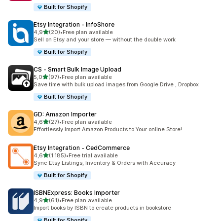
Built for Shopify
Etsy Integration ‑ InfoShore
5 yıldız üzerinden
4,9
(20)
•
Free plan available
toplam 20 değerlendirme
Sell on Etsy and your store — without the double work
Built for Shopify
CS ‑ Smart Bulk Image Upload
5 yıldız üzerinden
5,0
(97)
•
Free plan available
toplam 97 değerlendirme
Save time with bulk upload images from Google Drive , Dropbox
Built for Shopify
GD: Amazon Importer
5 yıldız üzerinden
4,6
(27)
•
Free plan available
toplam 27 değerlendirme
Effortlessly Import Amazon Products to Your online Store!
Etsy Integration ‑ CedCommerce
5 yıldız üzerinden
4,6
(1.185)
•
Free trial available
toplam 1185 değerlendirme
Sync Etsy Listings, Inventory & Orders with Accuracy
Built for Shopify
ISBNExpress: Books Importer
5 yıldız üzerinden
4,9
(61)
•
Free plan available
toplam 61 değerlendirme
Import books by ISBN to create products in bookstore
Built for Shopify