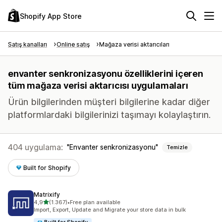
Shopify App Store
Satış kanalları
Online satış
Mağaza verisi aktarıcıları
envanter senkronizasyonu özelliklerini içeren
tüm mağaza verisi aktarıcısı uygulamaları
Ürün bilgilerinden müşteri bilgilerine kadar diğer
platformlardaki bilgilerinizi taşımayı kolaylaştırın.
404 uygulama:
Envanter senkronizasyonu
Temizle
Built for Shopify
Matrixify
5 yıldız üzerinden
4,9
(1.367)
•
Free plan available
toplam 1367 değerlendirme
Import, Export, Update and Migrate your store data in bulk