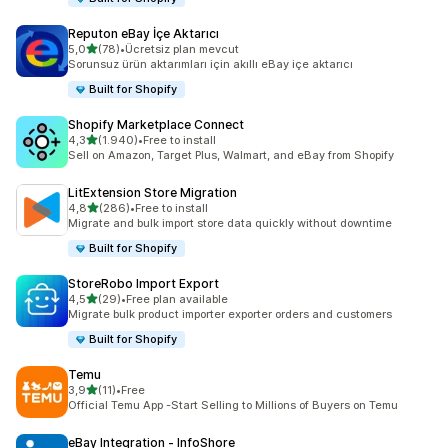
Reputon eBay İçe Aktarıcı
5 yıldız üzerinden
5,0
(78)
•
Ücretsiz plan mevcut
toplam 78 değerlendirme
Sorunsuz ürün aktarımları için akıllı eBay içe aktarıcı
Built for Shopify
Shopify Marketplace Connect
5 yıldız üzerinden
4,3
(1.940)
•
Free to install
toplam 1940 değerlendirme
Sell on Amazon, Target Plus, Walmart, and eBay from Shopify
LitExtension Store Migration
5 yıldız üzerinden
4,8
(286)
•
Free to install
toplam 286 değerlendirme
Migrate and bulk import store data quickly without downtime
Built for Shopify
StoreRobo Import Export
5 yıldız üzerinden
4,5
(29)
•
Free plan available
toplam 29 değerlendirme
Migrate bulk product importer exporter orders and customers
Built for Shopify
Temu
5 yıldız üzerinden
3,9
(11)
•
Free
toplam 11 değerlendirme
Official Temu App -Start Selling to Millions of Buyers on Temu
eBay Integration ‑ InfoShore