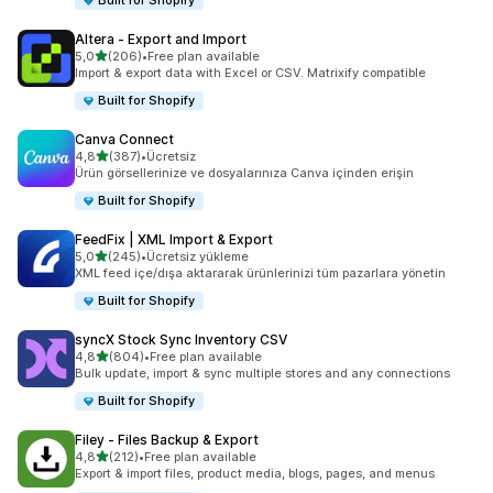
Built for Shopify
Altera ‑ Export and Import
5 yıldız üzerinden
5,0
(206)
•
Free plan available
toplam 206 değerlendirme
Import & export data with Excel or CSV. Matrixify compatible
Built for Shopify
Canva Connect
5 yıldız üzerinden
4,8
(387)
•
Ücretsiz
toplam 387 değerlendirme
Ürün görsellerinize ve dosyalarınıza Canva içinden erişin
Built for Shopify
FeedFix | XML Import & Export
5 yıldız üzerinden
5,0
(245)
•
Ücretsiz yükleme
toplam 245 değerlendirme
XML feed içe/dışa aktararak ürünlerinizi tüm pazarlara yönetin
Built for Shopify
syncX Stock Sync Inventory CSV
5 yıldız üzerinden
4,8
(804)
•
Free plan available
toplam 804 değerlendirme
Bulk update, import & sync multiple stores and any connections
Built for Shopify
Filey ‑ Files Backup & Export
5 yıldız üzerinden
4,8
(212)
•
Free plan available
toplam 212 değerlendirme
Export & import files, product media, blogs, pages, and menus