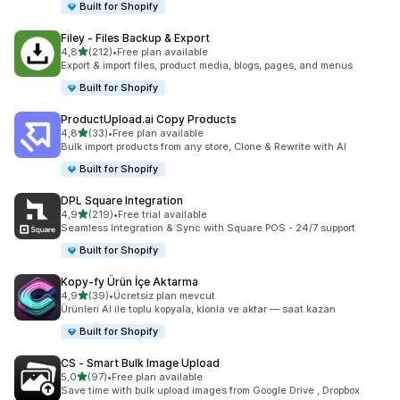
Built for Shopify
Filey ‑ Files Backup & Export
5 yıldız üzerinden
4,8
(212)
•
Free plan available
toplam 212 değerlendirme
Export & import files, product media, blogs, pages, and menus
Built for Shopify
ProductUpload.ai Copy Products
5 yıldız üzerinden
4,8
(33)
•
Free plan available
toplam 33 değerlendirme
Bulk import products from any store, Clone & Rewrite with AI
Built for Shopify
DPL Square Integration
5 yıldız üzerinden
4,9
(219)
•
Free trial available
toplam 219 değerlendirme
Seamless Integration & Sync with Square POS - 24/7 support
Built for Shopify
Kopy‑fy Ürün İçe Aktarma
5 yıldız üzerinden
4,9
(39)
•
Ücretsiz plan mevcut
toplam 39 değerlendirme
Ürünleri AI ile toplu kopyala, klonla ve aktar — saat kazan
Built for Shopify
CS ‑ Smart Bulk Image Upload
5 yıldız üzerinden
5,0
(97)
•
Free plan available
toplam 97 değerlendirme
Save time with bulk upload images from Google Drive , Dropbox