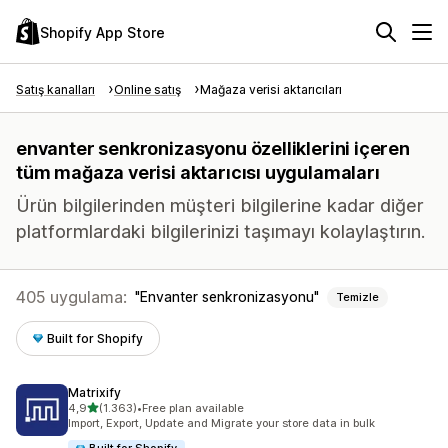
Shopify App Store
Satış kanalları
Online satış
Mağaza verisi aktarıcıları
envanter senkronizasyonu özelliklerini içeren
tüm mağaza verisi aktarıcısı uygulamaları
Ürün bilgilerinden müşteri bilgilerine kadar diğer
platformlardaki bilgilerinizi taşımayı kolaylaştırın.
405 uygulama:
Envanter senkronizasyonu
Temizle
Built for Shopify
Matrixify
5 yıldız üzerinden
4,9
(1.363)
•
Free plan available
toplam 1363 değerlendirme
Import, Export, Update and Migrate your store data in bulk