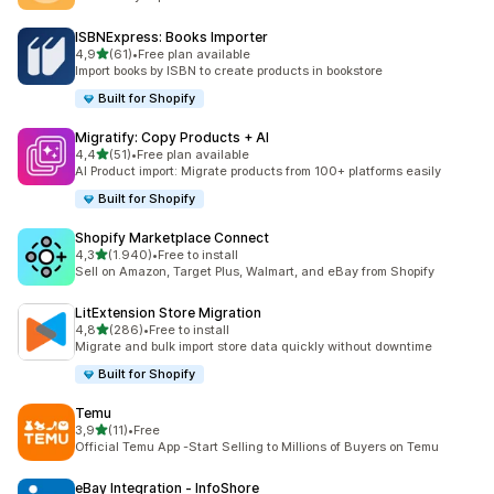
ISBNExpress: Books Importer
5 yıldız üzerinden
4,9
(61)
•
Free plan available
toplam 61 değerlendirme
Import books by ISBN to create products in bookstore
Built for Shopify
Migratify: Copy Products + AI
5 yıldız üzerinden
4,4
(51)
•
Free plan available
toplam 51 değerlendirme
AI Product import: Migrate products from 100+ platforms easily
Built for Shopify
Shopify Marketplace Connect
5 yıldız üzerinden
4,3
(1.940)
•
Free to install
toplam 1940 değerlendirme
Sell on Amazon, Target Plus, Walmart, and eBay from Shopify
LitExtension Store Migration
5 yıldız üzerinden
4,8
(286)
•
Free to install
toplam 286 değerlendirme
Migrate and bulk import store data quickly without downtime
Built for Shopify
Temu
5 yıldız üzerinden
3,9
(11)
•
Free
toplam 11 değerlendirme
Official Temu App -Start Selling to Millions of Buyers on Temu
eBay Integration ‑ InfoShore