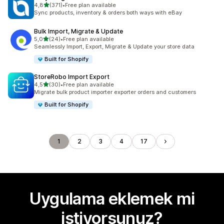
5 yıldız üzerinden
4,8
(371)
•
Free plan available
toplam 371 değerlendirme
Sync products, inventory & orders both ways with eBay
Bulk Import, Migrate & Update
5 yıldız üzerinden
5,0
(24)
•
Free plan available
toplam 24 değerlendirme
Seamlessly Import, Export, Migrate & Update your store data
Built for Shopify
StoreRobo Import Export
5 yıldız üzerinden
4,5
(30)
•
Free plan available
toplam 30 değerlendirme
Migrate bulk product importer exporter orders and customers
Built for Shopify
1
2
3
4
17
Uygulama eklemek mi
istiyorsunuz?