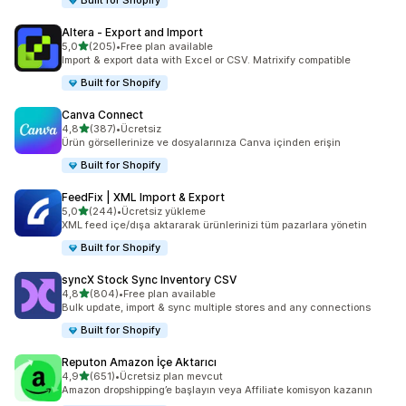
Built for Shopify
Altera ‑ Export and Import
5 yıldız üzerinden
5,0
(205)
•
Free plan available
toplam 205 değerlendirme
Import & export data with Excel or CSV. Matrixify compatible
Built for Shopify
Canva Connect
5 yıldız üzerinden
4,8
(387)
•
Ücretsiz
toplam 387 değerlendirme
Ürün görsellerinize ve dosyalarınıza Canva içinden erişin
Built for Shopify
FeedFix | XML Import & Export
5 yıldız üzerinden
5,0
(244)
•
Ücretsiz yükleme
toplam 244 değerlendirme
XML feed içe/dışa aktararak ürünlerinizi tüm pazarlara yönetin
Built for Shopify
syncX Stock Sync Inventory CSV
5 yıldız üzerinden
4,8
(804)
•
Free plan available
toplam 804 değerlendirme
Bulk update, import & sync multiple stores and any connections
Built for Shopify
Reputon Amazon İçe Aktarıcı
5 yıldız üzerinden
4,9
(651)
•
Ücretsiz plan mevcut
toplam 651 değerlendirme
Amazon dropshipping’e başlayın veya Affiliate komisyon kazanın