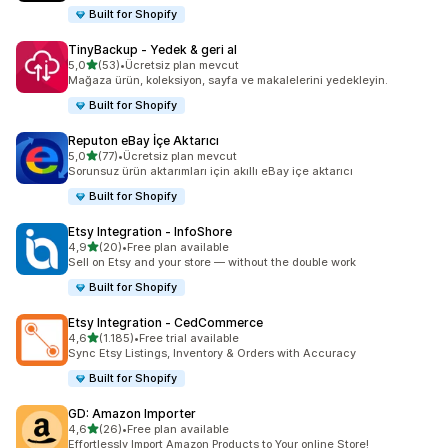
Built for Shopify
TinyBackup ‑ Yedek & geri al
5 yıldız üzerinden
5,0
(53)
•
Ücretsiz plan mevcut
toplam 53 değerlendirme
Mağaza ürün, koleksiyon, sayfa ve makalelerini yedekleyin.
Built for Shopify
Reputon eBay İçe Aktarıcı
5 yıldız üzerinden
5,0
(77)
•
Ücretsiz plan mevcut
toplam 77 değerlendirme
Sorunsuz ürün aktarımları için akıllı eBay içe aktarıcı
Built for Shopify
Etsy Integration ‑ InfoShore
5 yıldız üzerinden
4,9
(20)
•
Free plan available
toplam 20 değerlendirme
Sell on Etsy and your store — without the double work
Built for Shopify
Etsy Integration ‑ CedCommerce
5 yıldız üzerinden
4,6
(1.185)
•
Free trial available
toplam 1185 değerlendirme
Sync Etsy Listings, Inventory & Orders with Accuracy
Built for Shopify
GD: Amazon Importer
5 yıldız üzerinden
4,6
(26)
•
Free plan available
toplam 26 değerlendirme
Effortlessly Import Amazon Products to Your online Store!