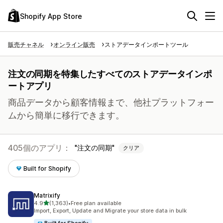
Shopify App Store
販売チャネル
オンライン販売
ストアデータインポートツール
注文の同期を特集したすべてのストアデータインポ
ートアプリ
商品データから顧客情報まで、他社プラットフォー
ムから簡単に移行できます。
405個のアプリ：
注文の同期
クリア
Built for Shopify
Matrixify
5つ星中
4.9
(1,363)
•
Free plan available
合計レビュー数：1363件
Import, Export, Update and Migrate your store data in bulk