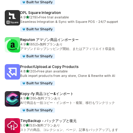
Built for Shopify
DPL Square Integration
5つ星中
4.9
(219)
•
Free trial available
合計レビュー数：219件
Seamless Integration & Sync with Square POS - 24/7 support
Built for Shopify
Reputon アマゾン商品インポーター
5つ星中
4.9
(652)
•
無料プランあり
合計レビュー数：652件
アマゾンドロップシッピング開始、またはアフィリエイト収益化
Built for Shopify
ProductUpload.ai Copy Products
5つ星中
4.8
(33)
•
Free plan available
合計レビュー数：33件
Bulk import products from any store, Clone & Rewrite with AI
Built for Shopify
Kopy‑fy 商品コピー&インポート
5つ星中
4.9
(39)
•
無料プランあり
合計レビュー数：39件
AIで商品を一括コピー・インポート・複製、移行もワンクリック
Built for Shopify
TinyBackup ‑ バックアップと復元
5つ星中
5.0
(53)
•
無料プランあり
合計レビュー数：53件
ストアの商品、コレクション、ページ、記事をバックアップします