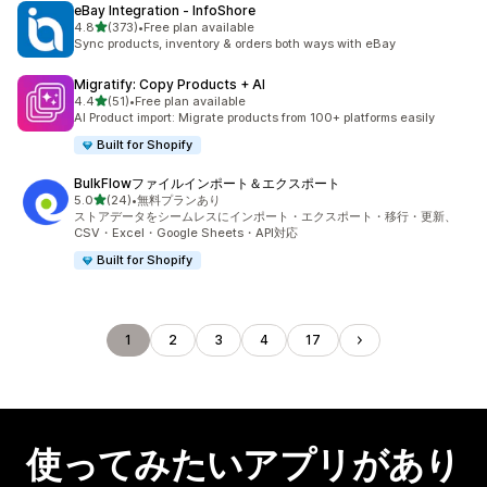
eBay Integration ‑ InfoShore
5つ星中
4.8
(373)
•
Free plan available
合計レビュー数：373件
Sync products, inventory & orders both ways with eBay
Migratify: Copy Products + AI
5つ星中
4.4
(51)
•
Free plan available
合計レビュー数：51件
AI Product import: Migrate products from 100+ platforms easily
Built for Shopify
BulkFlowファイルインポート＆エクスポート
5つ星中
5.0
(24)
•
無料プランあり
合計レビュー数：24件
ストアデータをシームレスにインポート・エクスポート・移行・更新、
CSV・Excel・Google Sheets・API対応
Built for Shopify
1
2
3
4
17
使ってみたいアプリがあり