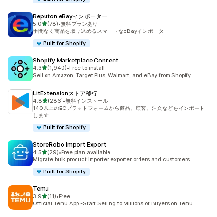
Reputon eBayインポーター
5つ星中
5.0
(78)
•
無料プランあり
合計レビュー数：78件
手間なく商品を取り込めるスマートなeBayインポーター
Built for Shopify
Shopify Marketplace Connect
5つ星中
4.3
(1,940)
•
Free to install
合計レビュー数：1940件
Sell on Amazon, Target Plus, Walmart, and eBay from Shopify
LitExtensionストア移行
5つ星中
4.8
(286)
•
無料インストール
合計レビュー数：286件
140以上のECプラットフォームから商品、顧客、注文などをインポート
します
Built for Shopify
StoreRobo Import Export
5つ星中
4.5
(29)
•
Free plan available
合計レビュー数：29件
Migrate bulk product importer exporter orders and customers
Built for Shopify
Temu
5つ星中
3.9
(11)
•
Free
合計レビュー数：11件
Official Temu App -Start Selling to Millions of Buyers on Temu