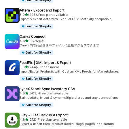
Built for Shopify
Altera ‑ Export and Import
5つ星中
5.0
(205)
•
Free plan available
合計レビュー数：205件
Import & export data with Excel or CSV. Matrixify compatible
Built for Shopify
Canva Connect
5つ星中
4.8
(387)
•
無料
合計レビュー数：387件
Canva内で商品画像やファイルに直接アクセスできます
Built for Shopify
FeedFix | XML Import & Export
5つ星中
5.0
(244)
•
Free to install
合計レビュー数：244件
Import/Export Products with Custom XML Feeds for Marketplaces
Built for Shopify
syncX Stock Sync Inventory CSV
5つ星中
4.8
(803)
•
Free plan available
合計レビュー数：803件
Bulk update, import & sync multiple stores and any connections
Built for Shopify
Filey ‑ Files Backup & Export
5つ星中
4.8
(212)
•
Free plan available
合計レビュー数：212件
Export & import files, product media, blogs, pages, and menus