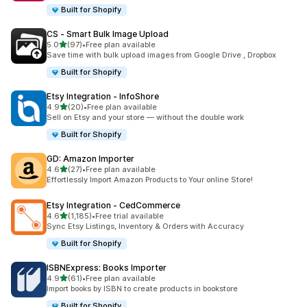
Built for Shopify
CS ‑ Smart Bulk Image Upload
5つ星中
5.0
(97)
•
Free plan available
合計レビュー数：97件
Save time with bulk upload images from Google Drive , Dropbox
Built for Shopify
Etsy Integration ‑ InfoShore
5つ星中
4.9
(20)
•
Free plan available
合計レビュー数：20件
Sell on Etsy and your store — without the double work
Built for Shopify
GD: Amazon Importer
5つ星中
4.6
(27)
•
Free plan available
合計レビュー数：27件
Effortlessly Import Amazon Products to Your online Store!
Etsy Integration ‑ CedCommerce
5つ星中
4.6
(1,185)
•
Free trial available
合計レビュー数：1185件
Sync Etsy Listings, Inventory & Orders with Accuracy
Built for Shopify
ISBNExpress: Books Importer
5つ星中
4.9
(61)
•
Free plan available
合計レビュー数：61件
Import books by ISBN to create products in bookstore
Built for Shopify