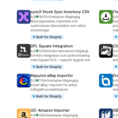
syncX Stock Sync Inventory CSV
Fi
av 5 stjärnor
4,8
(805)
•
Gratisplan tillgänglig
4,8
805 recensioner totalt
212
Massuppdatera, importera och
Exp
synkronisera flera butiker och valfria
pro
anslutningar
me
Built for Shopify
DPL Square Integration
CS
av 5 stjärnor
4,9
(219)
•
Gratis testversion tillgänglig
5,0
219 recensioner totalt
97 
Sömlös integration och synkronisering
Spa
med Square POS – support dygnet runt
bil
Built for Shopify
Reputon eBay Importör
Et
av 5 stjärnor
5,0
(76)
•
Gratisplan tillgänglig
4,9
76 recensioner totalt
21 
Smart eBay-importör för enkel,
Säl
krångelfri produktimport
dub
Built for Shopify
GD: Amazon Importer
IS
av 5 stjärnor
4,6
(26)
•
Gratisplan tillgänglig
4,9
26 recensioner totalt
60 