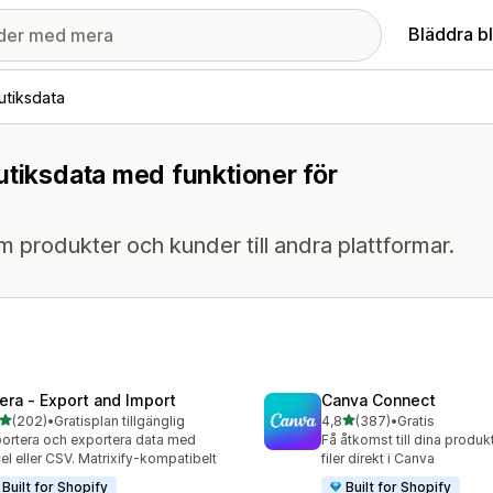
Bläddra b
utiksdata
utiksdata med funktioner för
 om produkter och kunder till andra plattformar.
tera ‑ Export and Import
Canva Connect
av 5 stjärnor
av 5 stjärnor
(202)
•
Gratisplan tillgänglig
4,8
(387)
•
Gratis
 recensioner totalt
387 recensioner totalt
ortera och exportera data med
Få åtkomst till dina produk
el eller CSV. Matrixify-kompatibelt
filer direkt i Canva
Built for Shopify
Built for Shopify