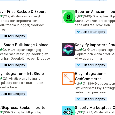
ley ‑ Files Backup & Export
Reputon Amazon Impo
av 5 stjärnor
av 5 stjärnor
(212)
•
Gratisplan tillgänglig
4,9
(649)
•
Gratisplan tillg
 recensioner totalt
649 recensioner totalt
ortera och importera filer,
Starta Amazon-dropshippin
duktmedia, bloggar, sidor och
tjäna Affiliate-provision
nyer
Built for Shopify
Built for Shopify
 ‑ Smart Bulk Image Upload
Kopy‑fy Importera Pro
av 5 stjärnor
av 5 stjärnor
(97)
•
Gratisplan tillgänglig
5,0
(37)
•
Gratisplan tillgä
recensioner totalt
37 recensioner totalt
ra tid med massuppladdning av
Kopiera och klona produkte
der från Google Drive och Dropbox
AI — spara timmar
Built for Shopify
Built for Shopify
sy Integration ‑ InfoShore
Etsy Integration ‑
av 5 stjärnor
(21)
•
Gratisplan tillgänglig
CedCommerce
recensioner totalt
j på Etsy och i din butik – utan
av 5 stjärnor
4,6
(1 186)
•
1186 recensioner totalt
belt arbete
Synkronisera Etsy-listninga
ordrar med precision
Built for Shopify
Built for Shopify
BNExpress: Books Importer
Shopify Marketplace 
av 5 stjärnor
av 5 stjärnor
(60)
•
Gratisplan tillgänglig
4,3
(1 934)
•
Gratis att inst
recensioner totalt
1934 recensioner totalt