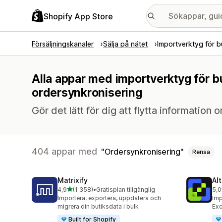
Shopify App Store
Försäljningskanaler
Sälja på nätet
Importverktyg för b
Alla appar med importverktyg för b
ordersynkronisering
Gör det lätt för dig att flytta information
404 appar med
Ordersynkronisering
Rensa
Matrixify
Al
av 5 stjärnor
4,9
(1 358)
•
Gratisplan tillgänglig
5,0
1358 recensioner totalt
202
Importera, exportera, uppdatera och
Imp
migrera din butiksdata i bulk
Exc
Built for Shopify