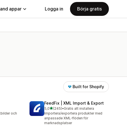
land appar
Logga in
Börja gratis
Built for Shopify
FeedFix | XML Import & Export
av 5 stjärnor
5,0
(245)
•
Gratis att installera
245 recensioner totalt
tbilder och
Importera/exportera produkter med
anpassade XML-flöden för
marknadsplatser