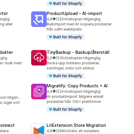
Built for Shopify
rtör
ProductUpload – AI‑import
av 5 stjärnor
änglig
4,8
(32)
•
Gratisplan tillgänglig
32 recensioner totalt
g eller
Bulkimport med AI: kopiera produkter
från valfri webbplats
Built for Shopify
dukter
TinyBackup ‑ Backup/återställ
av 5 stjärnor
nglig
5,0
(53)
•
Gratisplan tillgänglig
53 recensioner totalt
r i bulk med
Backa upp butikens produkter,
samlingar, sidor och artiklar.
Built for Shopify
Migratify: Copy Products + AI
av 5 stjärnor
4,4
(52)
•
Gratisplan tillgänglig
52 recensioner totalt
AI-produktimport: Migrera enkelt
Gratis testversion tillgänglig
produkter från 100+ plattformar
r, lager och
Built for Shopify
Connect
LitExtension Store Migration
av 5 stjärnor
allera
4,8
(286)
•
Gratis att installera
286 recensioner totalt