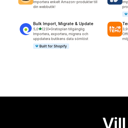
Importera enkelt Amazon-produkter till
Imp
din webbutik!
pro
Bulk Import, Migrate & Update
Te
av 5 stjärnor
5,0
(23)
•
Gratisplan tillgänglig
3,9
23 recensioner totalt
11 
Importera, exportera, migrera och
Off
uppdatera butikens data sömlöst
mil
Built for Shopify
Vil