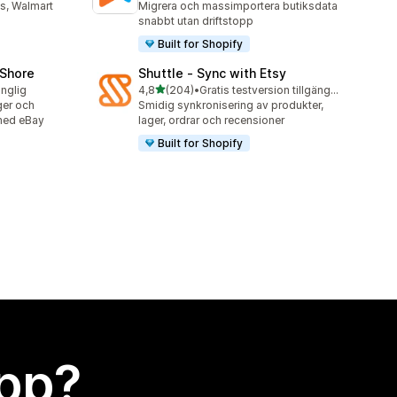
s, Walmart
Migrera och massimportera butiksdata
snabbt utan driftstopp
Built for Shopify
oShore
Shuttle ‑ Sync with Etsy
av 5 stjärnor
änglig
4,8
(204)
•
Gratis testversion tillgänglig
204 recensioner totalt
ger och
Smidig synkronisering av produkter,
 med eBay
lager, ordrar och recensioner
Built for Shopify
app?