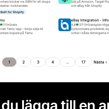
ortera böcker via ISBN för att skapa
Sälj på Amazon, Target Plu
dukter i bokhandeln
och eBay från Shopify
Built for Shopify
mu
eBay Integration ‑ Inf
av 5 stjärnor
av 5 stjärnor
(11)
•
Gratis
4,8
(371)
•
Gratisplan tillg
recensioner totalt
371 recensioner totalt
iciell Temu-app – börja sälja till
Synkronisera produkter, la
jontals köpare på Temu
ordrar i båda riktningarna
Nästa
1
2
3
4
…
17
l du lägga till en 