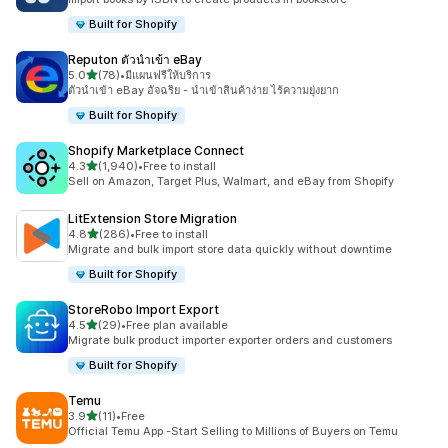
Built for Shopify
Reputon ตัวนำเข้า eBay
เต็ม 5 ดาว
5.0
(78)
•
มีแผนฟรีให้บริการ
ทั้งหมด 78 รีวิว
ตัวนำเข้า eBay อัจฉริย - นำเข้าสินค้าง่าย ไร้ความยุ่งยาก
Built for Shopify
Shopify Marketplace Connect
เต็ม 5 ดาว
4.3
(1,940)
•
Free to install
ทั้งหมด 1940 รีวิว
Sell on Amazon, Target Plus, Walmart, and eBay from Shopify
LitExtension Store Migration
เต็ม 5 ดาว
4.8
(286)
•
Free to install
ทั้งหมด 286 รีวิว
Migrate and bulk import store data quickly without downtime
Built for Shopify
StoreRobo Import Export
เต็ม 5 ดาว
4.5
(29)
•
Free plan available
ทั้งหมด 29 รีวิว
Migrate bulk product importer exporter orders and customers
Built for Shopify
Temu
เต็ม 5 ดาว
3.9
(11)
•
Free
ทั้งหมด 11 รีวิว
Official Temu App -Start Selling to Millions of Buyers on Temu