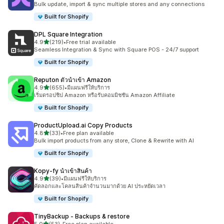
Bulk update, import & sync multiple stores and any connections
Built for Shopify
DPL Square Integration
เต็ม 5 ดาว
4.9
(219)
•
Free trial available
ทั้งหมด 219 รีวิว
Seamless Integration & Sync with Square POS - 24/7 support
Built for Shopify
Reputon ตัวนำเข้า Amazon
เต็ม 5 ดาว
4.9
(655)
•
มีแผนฟรีให้บริการ
ทั้งหมด 655 รีวิว
เริ่มดรอปชิป Amazon หรือรับคอมมิชชัน Amazon Affiliate
Built for Shopify
ProductUpload.ai Copy Products
เต็ม 5 ดาว
4.8
(33)
•
Free plan available
ทั้งหมด 33 รีวิว
Bulk import products from any store, Clone & Rewrite with AI
Built for Shopify
Kopy‑fy นำเข้าสินค้า
เต็ม 5 ดาว
4.9
(39)
•
มีแผนฟรีให้บริการ
ทั้งหมด 39 รีวิว
คัดลอกและโคลนสินค้าจำนวนมากด้วย AI ประหยัดเวลา
Built for Shopify
TinyBackup ‑ Backups & restore
เต็ม 5 ดาว