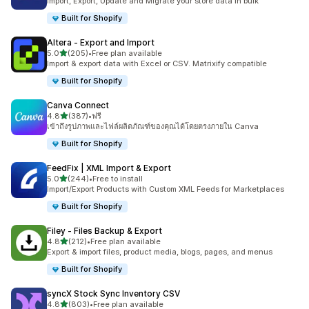
Import, Export, Update and Migrate your store data in bulk
Built for Shopify
Altera ‑ Export and Import
เต็ม 5 ดาว
5.0
(205)
•
Free plan available
ทั้งหมด 205 รีวิว
Import & export data with Excel or CSV. Matrixify compatible
Built for Shopify
Canva Connect
เต็ม 5 ดาว
4.8
(387)
•
ฟรี
ทั้งหมด 387 รีวิว
เข้าถึงรูปภาพและไฟล์ผลิตภัณฑ์ของคุณได้โดยตรงภายใน Canva
Built for Shopify
FeedFix | XML Import & Export
เต็ม 5 ดาว
5.0
(244)
•
Free to install
ทั้งหมด 244 รีวิว
Import/Export Products with Custom XML Feeds for Marketplaces
Built for Shopify
Filey ‑ Files Backup & Export
เต็ม 5 ดาว
4.8
(212)
•
Free plan available
ทั้งหมด 212 รีวิว
Export & import files, product media, blogs, pages, and menus
Built for Shopify
syncX Stock Sync Inventory CSV
เต็ม 5 ดาว
4.8
(803)
•
Free plan available
ทั้งหมด 803 รีวิว