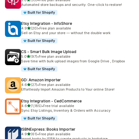
5.0
(53)
•
Free plan available
ทั้งหมด 53 รีวิว
Automated store backups and security. One-click to restore!
Built for Shopify
Etsy Integration ‑ InfoShore
เต็ม 5 ดาว
4.9
(20)
•
Free plan available
ทั้งหมด 20 รีวิว
Sell on Etsy and your store — without the double work
Built for Shopify
CS ‑ Smart Bulk Image Upload
เต็ม 5 ดาว
5.0
(97)
•
Free plan available
ทั้งหมด 97 รีวิว
Save time with bulk upload images from Google Drive , Dropbox
Built for Shopify
GD: Amazon Importer
เต็ม 5 ดาว
4.6
(27)
•
Free plan available
ทั้งหมด 27 รีวิว
Effortlessly Import Amazon Products to Your online Store!
Etsy Integration ‑ CedCommerce
เต็ม 5 ดาว
4.6
(1,185)
•
Free trial available
ทั้งหมด 1185 รีวิว
Sync Etsy Listings, Inventory & Orders with Accuracy
Built for Shopify
ISBNExpress: Books Importer
เต็ม 5 ดาว
4.9
(61)
•
Free plan available
ทั้งหมด 61 รีวิว
Import books by ISBN to create products in bookstore