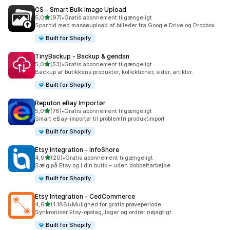
CS ‑ Smart Bulk Image Upload
ud af 5 stjerner
5,0
(97)
•
Gratis abonnement tilgængeligt
97 anmeldelser i alt
Spar tid med masseupload af billeder fra Google Drive og Dropbox
Built for Shopify
TinyBackup ‑ Backup & gendan
ud af 5 stjerner
5,0
(53)
•
Gratis abonnement tilgængeligt
53 anmeldelser i alt
Backup af butikkens produkter, kollektioner, sider, artikler.
Built for Shopify
Reputon eBay Importør
ud af 5 stjerner
5,0
(76)
•
Gratis abonnement tilgængeligt
76 anmeldelser i alt
Smart eBay-importør til problemfri produktimport
Built for Shopify
Etsy Integration ‑ InfoShore
ud af 5 stjerner
4,9
(20)
•
Gratis abonnement tilgængeligt
20 anmeldelser i alt
Sælg på Etsy og i din butik – uden dobbeltarbejde
Built for Shopify
Etsy Integration ‑ CedCommerce
ud af 5 stjerner
4,6
(1.186)
•
Mulighed for gratis prøveperiode
1186 anmeldelser i alt
Synkroniser Etsy-opslag, lager og ordrer nøjagtigt
Built for Shopify