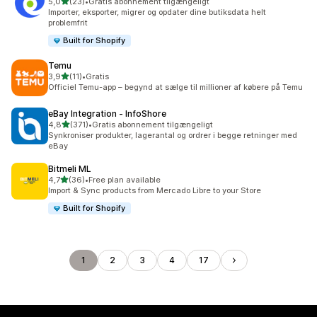
ud af 5 stjerner
5,0
(23)
•
Gratis abonnement tilgængeligt
23 anmeldelser i alt
Importer, eksporter, migrer og opdater dine butiksdata helt
problemfrit
Built for Shopify
Temu
ud af 5 stjerner
3,9
(11)
•
Gratis
11 anmeldelser i alt
Officiel Temu-app – begynd at sælge til millioner af købere på Temu
eBay Integration ‑ InfoShore
ud af 5 stjerner
4,8
(371)
•
Gratis abonnement tilgængeligt
371 anmeldelser i alt
Synkroniser produkter, lagerantal og ordrer i begge retninger med
eBay
Bitmeli ML
ud af 5 stjerner
4,7
(36)
•
Free plan available
36 anmeldelser i alt
Import & Sync products from Mercado Libre to your Store
Built for Shopify
1
2
3
4
17