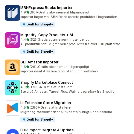
ISBNExpress: Books Importer
ud af 5 stjerner
4,9
(60)
•
Gratis abonnement tilgængeligt
60 anmeldelser i alt
Importer bøger via ISBN for at oprette produkter i boghandlen
Built for Shopify
Migratify: Copy Products + AI
ud af 5 stjerner
4,4
(52)
•
Gratis abonnement tilgængeligt
52 anmeldelser i alt
AI-produktimport: Migrer nemt produkter fra over 100 platforme
Built for Shopify
GD: Amazon Importer
ud af 5 stjerner
4,6
(26)
•
Gratis abonnement tilgængeligt
26 anmeldelser i alt
Importer nemt Amazon-produkter til din webshop!
Shopify Marketplace Connect
ud af 5 stjerner
4,3
(1.938)
•
Gratis at installere
1938 anmeldelser i alt
Sælg på Amazon, Target Plus, Walmart og eBay fra Shopify
LitExtension Store Migration
ud af 5 stjerner
4,8
(286)
•
Gratis at installere
286 anmeldelser i alt
Migrer og masseimporter butiksdata hurtigt uden nedetid
Built for Shopify
Bulk Import, Migrate & Update