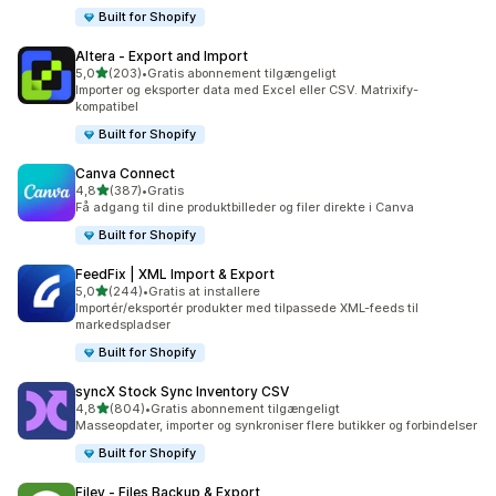
Built for Shopify
Altera ‑ Export and Import
ud af 5 stjerner
5,0
(203)
•
Gratis abonnement tilgængeligt
203 anmeldelser i alt
Importer og eksporter data med Excel eller CSV. Matrixify-
kompatibel
Built for Shopify
Canva Connect
ud af 5 stjerner
4,8
(387)
•
Gratis
387 anmeldelser i alt
Få adgang til dine produktbilleder og filer direkte i Canva
Built for Shopify
FeedFix | XML Import & Export
ud af 5 stjerner
5,0
(244)
•
Gratis at installere
244 anmeldelser i alt
Importér/eksportér produkter med tilpassede XML-feeds til
markedspladser
Built for Shopify
syncX Stock Sync Inventory CSV
ud af 5 stjerner
4,8
(804)
•
Gratis abonnement tilgængeligt
804 anmeldelser i alt
Masseopdater, importer og synkroniser flere butikker og forbindelser
Built for Shopify
Filey ‑ Files Backup & Export