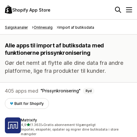
Shopify App Store
Salgskanaler
Onlinesalg
Import af butiksdata
Alle apps til import af butiksdata med
funktionerne prissynkronisering
Gør det nemt at flytte alle dine data fra andre
platforme, lige fra produkter til kunder.
405 apps med
Prissynkronisering
Ryd
Built for Shopify
Matrixify
ud af 5 stjerner
4,9
(1.363)
•
Gratis abonnement tilgængeligt
1363 anmeldelser i alt
Importér, eksportér, opdater og migrer dine butiksdata i store
mængder