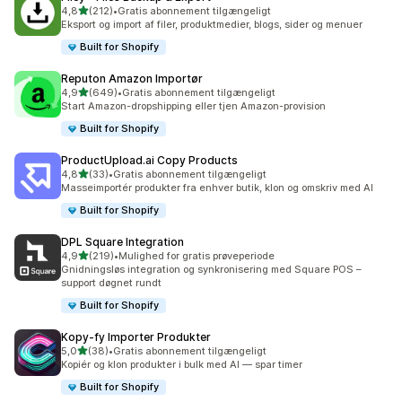
ud af 5 stjerner
4,8
(212)
•
Gratis abonnement tilgængeligt
212 anmeldelser i alt
Eksport og import af filer, produktmedier, blogs, sider og menuer
Built for Shopify
Reputon Amazon Importør
ud af 5 stjerner
4,9
(649)
•
Gratis abonnement tilgængeligt
649 anmeldelser i alt
Start Amazon-dropshipping eller tjen Amazon-provision
Built for Shopify
ProductUpload.ai Copy Products
ud af 5 stjerner
4,8
(33)
•
Gratis abonnement tilgængeligt
33 anmeldelser i alt
Masseimportér produkter fra enhver butik, klon og omskriv med AI
Built for Shopify
DPL Square Integration
ud af 5 stjerner
4,9
(219)
•
Mulighed for gratis prøveperiode
219 anmeldelser i alt
Gnidningsløs integration og synkronisering med Square POS –
support døgnet rundt
Built for Shopify
Kopy‑fy Importer Produkter
ud af 5 stjerner
5,0
(38)
•
Gratis abonnement tilgængeligt
38 anmeldelser i alt
Kopiér og klon produkter i bulk med AI — spar timer
Built for Shopify