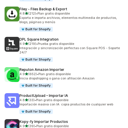
Filey ‑ Files Backup & Export
de 5 estrellas
4.8
(212)
•
Plan gratis disponible
212 reseñas en total
Exporta e importa archivos, elementos multimedia de productos,
blogs, páginas y menús
Built for Shopify
DPL Square Integration
de 5 estrellas
4.9
(219)
•
Prueba gratis disponible
219 reseñas en total
Integración y sincronización perfectas con Square POS - Soporte
24/7
Built for Shopify
Reputon Amazon Importer
de 5 estrellas
4.9
(652)
•
Plan gratis disponible
652 reseñas en total
Inicia dropshipping o gana con afiliación Amazon
Built for Shopify
ProductUpload – Importar IA
de 5 estrellas
4.8
(33)
•
Plan gratis disponible
33 reseñas en total
Importación masiva con IA: copia productos de cualquier web
Built for Shopify
Kopy‑fy Importar Productos
de 5 estrellas
4.9
(39)
•
Plan gratis disponible
39 reseñas en total