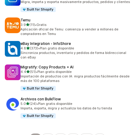
Migra, importa y exporta masivamente productos, pedidos y clientes
Built for Shopify
Temu
de 5 estrellas
3.9
(11)
•
Gratis
11 reseñas en total
Aplicación oficial de Temu: comienza a vender a millones de
compradores en Temu
eBay Integration ‑ InfoShore
de 5 estrellas
4.8
(373)
•
Plan gratis disponible
373 reseñas en total
Sincroniza productos, inventario y pedidos de forma bidireccional
con eBay
Migratify: Copy Products + AI
de 5 estrellas
4.4
(51)
•
Plan gratis disponible
51 reseñas en total
Importación de productos con IA: migra productos fácilmente desde
más de 100 plataformas
Built for Shopify
Archivos con BulkFlow
de 5 estrellas
5.0
(24)
•
Plan gratis disponible
24 reseñas en total
Importa, exporta, migra y actualiza los datos de tu tienda
Built for Shopify