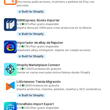
Sincroniza publicaciones, inventario y pedidos de Etsy con
precisión
Built for Shopify
ISBNExpress: Books Importer
de 5 estrellas
4.9
(61)
•
Plan gratis disponible
61 reseñas en total
Importa libros por ISBN para crear productos en la librería
Built for Shopify
Importador de eBay de Reputon
de 5 estrellas
5.0
(78)
•
Plan gratis disponible
78 reseñas en total
Importador eBay inteligente: importa sin complicaciones
Built for Shopify
Shopify Marketplace Connect
de 5 estrellas
4.3
(1,940)
•
Instalación gratuita
1940 reseñas en total
Vende en varios mercados online líderes desde Shopify
LitExtension Tienda Migración
de 5 estrellas
4.8
(286)
•
Instalación gratuita
286 reseñas en total
Importa productos, clientes, pedidos, reseñas y SEO automática
Built for Shopify
StoreRobo Import Export
de 5 estrellas
4.5
(29)
•
Plan gratis disponible
29 reseñas en total