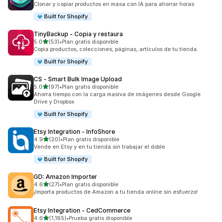
Clonar y copiar productos en masa con IA para ahorrar horas
Built for Shopify
TinyBackup ‑ Copia y restaura
de 5 estrellas
5.0
(53)
•
Plan gratis disponible
53 reseñas en total
Copia productos, colecciones, páginas, artículos de tu tienda.
Built for Shopify
CS ‑ Smart Bulk Image Upload
de 5 estrellas
5.0
(97)
•
Plan gratis disponible
97 reseñas en total
Ahorra tiempo con la carga masiva de imágenes desde Google
Drive y Dropbox
Built for Shopify
Etsy Integration ‑ InfoShore
de 5 estrellas
4.9
(20)
•
Plan gratis disponible
20 reseñas en total
Vende en Etsy y en tu tienda sin trabajar el doble
Built for Shopify
GD: Amazon Importer
de 5 estrellas
4.6
(27)
•
Plan gratis disponible
27 reseñas en total
¡Importa productos de Amazon a tu tienda online sin esfuerzo!
Etsy Integration ‑ CedCommerce
de 5 estrellas
4.6
(1,185)
•
Prueba gratis disponible
1185 reseñas en total