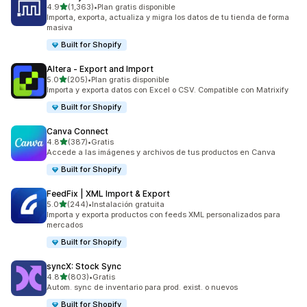
de 5 estrellas
4.9
(1,363)
•
Plan gratis disponible
1363 reseñas en total
Importa, exporta, actualiza y migra los datos de tu tienda de forma
masiva
Built for Shopify
Altera ‑ Export and Import
de 5 estrellas
5.0
(205)
•
Plan gratis disponible
205 reseñas en total
Importa y exporta datos con Excel o CSV. Compatible con Matrixify
Built for Shopify
Canva Connect
de 5 estrellas
4.8
(387)
•
Gratis
387 reseñas en total
Accede a las imágenes y archivos de tus productos en Canva
Built for Shopify
FeedFix | XML Import & Export
de 5 estrellas
5.0
(244)
•
Instalación gratuita
244 reseñas en total
Importa y exporta productos con feeds XML personalizados para
mercados
Built for Shopify
syncX: Stock Sync
de 5 estrellas
4.8
(803)
•
Gratis
803 reseñas en total
Autom. sync de inventario para prod. exist. o nuevos
Built for Shopify