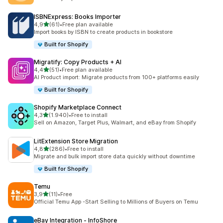
ISBNExpress: Books Importer
5 yıldız üzerinden
4,9
(61)
•
Free plan available
toplam 61 değerlendirme
Import books by ISBN to create products in bookstore
Built for Shopify
Migratify: Copy Products + AI
5 yıldız üzerinden
4,4
(51)
•
Free plan available
toplam 51 değerlendirme
AI Product import: Migrate products from 100+ platforms easily
Built for Shopify
Shopify Marketplace Connect
5 yıldız üzerinden
4,3
(1.940)
•
Free to install
toplam 1940 değerlendirme
Sell on Amazon, Target Plus, Walmart, and eBay from Shopify
LitExtension Store Migration
5 yıldız üzerinden
4,8
(286)
•
Free to install
toplam 286 değerlendirme
Migrate and bulk import store data quickly without downtime
Built for Shopify
Temu
5 yıldız üzerinden
3,9
(11)
•
Free
toplam 11 değerlendirme
Official Temu App -Start Selling to Millions of Buyers on Temu
eBay Integration ‑ InfoShore