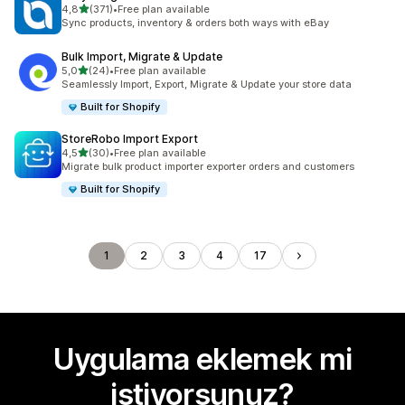
5 yıldız üzerinden
4,8
(371)
•
Free plan available
toplam 371 değerlendirme
Sync products, inventory & orders both ways with eBay
Bulk Import, Migrate & Update
5 yıldız üzerinden
5,0
(24)
•
Free plan available
toplam 24 değerlendirme
Seamlessly Import, Export, Migrate & Update your store data
Built for Shopify
StoreRobo Import Export
5 yıldız üzerinden
4,5
(30)
•
Free plan available
toplam 30 değerlendirme
Migrate bulk product importer exporter orders and customers
Built for Shopify
1
2
3
4
17
Uygulama eklemek mi
istiyorsunuz?