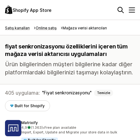
Shopify App Store
Satış kanalları
Online satış
Mağaza verisi aktarıcıları
fiyat senkronizasyonu özelliklerini içeren tüm
mağaza verisi aktarıcısı uygulamaları
Ürün bilgilerinden müşteri bilgilerine kadar diğer
platformlardaki bilgilerinizi taşımayı kolaylaştırın.
405 uygulama:
Fiyat senkronizasyonu
Temizle
Built for Shopify
Matrixify
5 yıldız üzerinden
4,9
(1.363)
•
Free plan available
toplam 1363 değerlendirme
Import, Export, Update and Migrate your store data in bulk