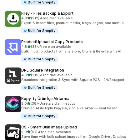
Built for Shopify
Filey ‑ Files Backup & Export
5 yıldız üzerinden
4,8
(212)
•
Free plan available
toplam 212 değerlendirme
Export & import files, product media, blogs, pages, and menus
Built for Shopify
ProductUpload.ai Copy Products
5 yıldız üzerinden
4,8
(33)
•
Free plan available
toplam 33 değerlendirme
Bulk import products from any store, Clone & Rewrite with AI
Built for Shopify
DPL Square Integration
5 yıldız üzerinden
4,9
(219)
•
Free trial available
toplam 219 değerlendirme
Seamless Integration & Sync with Square POS - 24/7 support
Built for Shopify
Kopy‑fy Ürün İçe Aktarma
5 yıldız üzerinden
5,0
(38)
•
Ücretsiz plan mevcut
toplam 38 değerlendirme
Ürünleri AI ile toplu kopyala, klonla ve aktar — saat kazan
Built for Shopify
CS ‑ Smart Bulk Image Upload
5 yıldız üzerinden
5,0
(97)
•
Free plan available
toplam 97 değerlendirme
Save time with bulk upload images from Google Drive , Dropbox