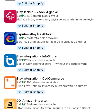
Built for Shopify
TinyBackup ‑ Yedek & geri al
5 yıldız üzerinden
5,0
(53)
•
Ücretsiz plan mevcut
toplam 53 değerlendirme
Mağaza ürün, koleksiyon, sayfa ve makalelerini yedekleyin.
Built for Shopify
Reputon eBay İçe Aktarıcı
5 yıldız üzerinden
5,0
(77)
•
Ücretsiz plan mevcut
toplam 77 değerlendirme
Sorunsuz ürün aktarımları için akıllı eBay içe aktarıcı
Built for Shopify
Etsy Integration ‑ InfoShore
5 yıldız üzerinden
4,9
(20)
•
Free plan available
toplam 20 değerlendirme
Sell on Etsy and your store — without the double work
Built for Shopify
Etsy Integration ‑ CedCommerce
5 yıldız üzerinden
4,6
(1.185)
•
Free trial available
toplam 1185 değerlendirme
Sync Etsy Listings, Inventory & Orders with Accuracy
Built for Shopify
GD: Amazon Importer
5 yıldız üzerinden
4,6
(26)
•
Free plan available
toplam 26 değerlendirme
Effortlessly Import Amazon Products to Your online Store!