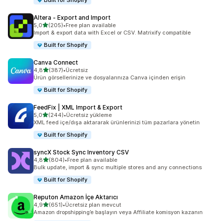
Built for Shopify
Altera ‑ Export and Import
5 yıldız üzerinden
5,0
(205)
•
Free plan available
toplam 205 değerlendirme
Import & export data with Excel or CSV. Matrixify compatible
Built for Shopify
Canva Connect
5 yıldız üzerinden
4,8
(387)
•
Ücretsiz
toplam 387 değerlendirme
Ürün görsellerinize ve dosyalarınıza Canva içinden erişin
Built for Shopify
FeedFix | XML Import & Export
5 yıldız üzerinden
5,0
(244)
•
Ücretsiz yükleme
toplam 244 değerlendirme
XML feed içe/dışa aktararak ürünlerinizi tüm pazarlara yönetin
Built for Shopify
syncX Stock Sync Inventory CSV
5 yıldız üzerinden
4,8
(804)
•
Free plan available
toplam 804 değerlendirme
Bulk update, import & sync multiple stores and any connections
Built for Shopify
Reputon Amazon İçe Aktarıcı
5 yıldız üzerinden
4,9
(651)
•
Ücretsiz plan mevcut
toplam 651 değerlendirme
Amazon dropshipping’e başlayın veya Affiliate komisyon kazanın