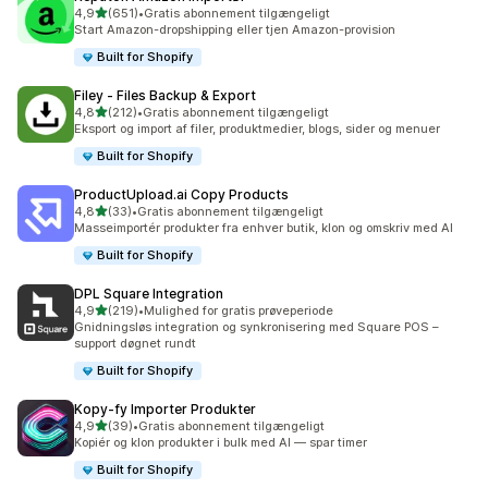
ud af 5 stjerner
4,9
(651)
•
Gratis abonnement tilgængeligt
651 anmeldelser i alt
Start Amazon-dropshipping eller tjen Amazon-provision
Built for Shopify
Filey ‑ Files Backup & Export
ud af 5 stjerner
4,8
(212)
•
Gratis abonnement tilgængeligt
212 anmeldelser i alt
Eksport og import af filer, produktmedier, blogs, sider og menuer
Built for Shopify
ProductUpload.ai Copy Products
ud af 5 stjerner
4,8
(33)
•
Gratis abonnement tilgængeligt
33 anmeldelser i alt
Masseimportér produkter fra enhver butik, klon og omskriv med AI
Built for Shopify
DPL Square Integration
ud af 5 stjerner
4,9
(219)
•
Mulighed for gratis prøveperiode
219 anmeldelser i alt
Gnidningsløs integration og synkronisering med Square POS –
support døgnet rundt
Built for Shopify
Kopy‑fy Importer Produkter
ud af 5 stjerner
4,9
(39)
•
Gratis abonnement tilgængeligt
39 anmeldelser i alt
Kopiér og klon produkter i bulk med AI — spar timer
Built for Shopify