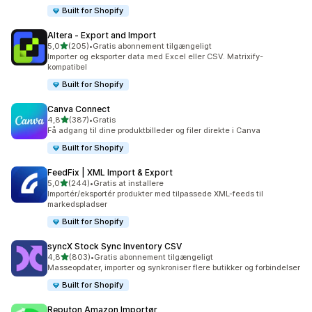
Built for Shopify
Altera ‑ Export and Import
ud af 5 stjerner
5,0
(205)
•
Gratis abonnement tilgængeligt
205 anmeldelser i alt
Importer og eksporter data med Excel eller CSV. Matrixify-
kompatibel
Built for Shopify
Canva Connect
ud af 5 stjerner
4,8
(387)
•
Gratis
387 anmeldelser i alt
Få adgang til dine produktbilleder og filer direkte i Canva
Built for Shopify
FeedFix | XML Import & Export
ud af 5 stjerner
5,0
(244)
•
Gratis at installere
244 anmeldelser i alt
Importér/eksportér produkter med tilpassede XML-feeds til
markedspladser
Built for Shopify
syncX Stock Sync Inventory CSV
ud af 5 stjerner
4,8
(803)
•
Gratis abonnement tilgængeligt
803 anmeldelser i alt
Masseopdater, importer og synkroniser flere butikker og forbindelser
Built for Shopify
Reputon Amazon Importør