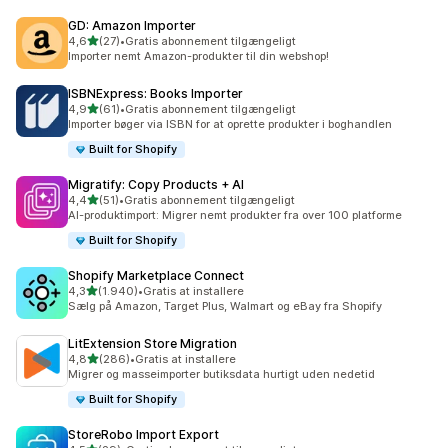
GD: Amazon Importer
ud af 5 stjerner
4,6
(27)
•
Gratis abonnement tilgængeligt
27 anmeldelser i alt
Importer nemt Amazon-produkter til din webshop!
ISBNExpress: Books Importer
ud af 5 stjerner
4,9
(61)
•
Gratis abonnement tilgængeligt
61 anmeldelser i alt
Importer bøger via ISBN for at oprette produkter i boghandlen
Built for Shopify
Migratify: Copy Products + AI
ud af 5 stjerner
4,4
(51)
•
Gratis abonnement tilgængeligt
51 anmeldelser i alt
AI-produktimport: Migrer nemt produkter fra over 100 platforme
Built for Shopify
Shopify Marketplace Connect
ud af 5 stjerner
4,3
(1.940)
•
Gratis at installere
1940 anmeldelser i alt
Sælg på Amazon, Target Plus, Walmart og eBay fra Shopify
LitExtension Store Migration
ud af 5 stjerner
4,8
(286)
•
Gratis at installere
286 anmeldelser i alt
Migrer og masseimporter butiksdata hurtigt uden nedetid
Built for Shopify
StoreRobo Import Export