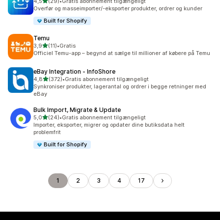
ud af 5 stjerner
4,5
(29)
•
Gratis abonnement tilgængeligt
29 anmeldelser i alt
Overfør og masseimporter/-eksporter produkter, ordrer og kunder
Built for Shopify
Temu
ud af 5 stjerner
3,9
(11)
•
Gratis
11 anmeldelser i alt
Officiel Temu-app – begynd at sælge til millioner af købere på Temu
eBay Integration ‑ InfoShore
ud af 5 stjerner
4,8
(372)
•
Gratis abonnement tilgængeligt
372 anmeldelser i alt
Synkroniser produkter, lagerantal og ordrer i begge retninger med
eBay
Bulk Import, Migrate & Update
ud af 5 stjerner
5,0
(24)
•
Gratis abonnement tilgængeligt
24 anmeldelser i alt
Importer, eksporter, migrer og opdater dine butiksdata helt
problemfrit
Built for Shopify
1
2
3
4
17