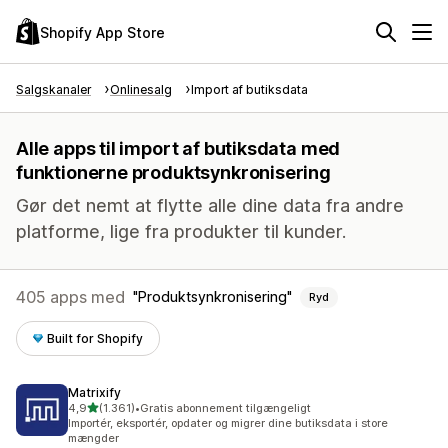
Shopify App Store
Salgskanaler
Onlinesalg
Import af butiksdata
Alle apps til import af butiksdata med
funktionerne produktsynkronisering
Gør det nemt at flytte alle dine data fra andre
platforme, lige fra produkter til kunder.
405 apps med
Produktsynkronisering
Ryd
Built for Shopify
Matrixify
ud af 5 stjerner
4,9
(1.361)
•
Gratis abonnement tilgængeligt
1361 anmeldelser i alt
Importér, eksportér, opdater og migrer dine butiksdata i store
mængder