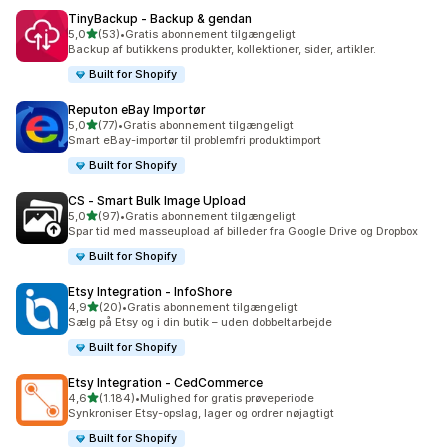
TinyBackup ‑ Backup & gendan
ud af 5 stjerner
5,0
(53)
•
Gratis abonnement tilgængeligt
53 anmeldelser i alt
Backup af butikkens produkter, kollektioner, sider, artikler.
Built for Shopify
Reputon eBay Importør
ud af 5 stjerner
5,0
(77)
•
Gratis abonnement tilgængeligt
77 anmeldelser i alt
Smart eBay-importør til problemfri produktimport
Built for Shopify
CS ‑ Smart Bulk Image Upload
ud af 5 stjerner
5,0
(97)
•
Gratis abonnement tilgængeligt
97 anmeldelser i alt
Spar tid med masseupload af billeder fra Google Drive og Dropbox
Built for Shopify
Etsy Integration ‑ InfoShore
ud af 5 stjerner
4,9
(20)
•
Gratis abonnement tilgængeligt
20 anmeldelser i alt
Sælg på Etsy og i din butik – uden dobbeltarbejde
Built for Shopify
Etsy Integration ‑ CedCommerce
ud af 5 stjerner
4,6
(1.184)
•
Mulighed for gratis prøveperiode
1184 anmeldelser i alt
Synkroniser Etsy-opslag, lager og ordrer nøjagtigt
Built for Shopify