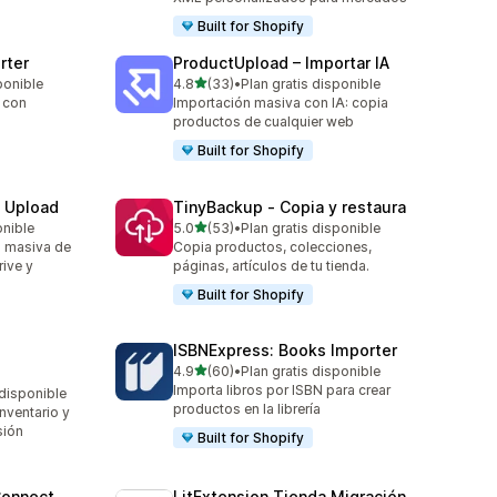
Built for Shopify
rter
ProductUpload – Importar IA
de 5 estrellas
ponible
4.8
(33)
•
Plan gratis disponible
33 reseñas en total
 con
Importación masiva con IA: copia
productos de cualquier web
Built for Shopify
e Upload
TinyBackup ‑ Copia y restaura
de 5 estrellas
onible
5.0
(53)
•
Plan gratis disponible
53 reseñas en total
a masiva de
Copia productos, colecciones,
ive y
páginas, artículos de tu tienda.
Built for Shopify
ISBNExpress: Books Importer
de 5 estrellas
4.9
(60)
•
Plan gratis disponible
60 reseñas en total
Importa libros por ISBN para crear
 disponible
productos en la librería
nventario y
sión
Built for Shopify
Connect
LitExtension Tienda Migración