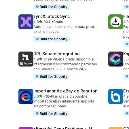
Built for Shopify
syncX: Stock Sync
Fi
de 5 estrellas
4.8
(804)
•
Gratis
4.8
804 reseñas en total
212
Autom. sync de inventario para prod.
Exp
exist. o nuevos
mul
pág
Built for Shopify
DPL Square Integration
Ko
de 5 estrellas
4.9
(219)
•
Prueba gratis disponible
5.0
219 reseñas en total
38 
Integración y sincronización perfectas
Clo
con Square POS - Soporte 24/7
con
Built for Shopify
Importador de eBay de Reputon
Et
de 5 estrellas
5.0
(76)
•
Plan gratis disponible
4.9
76 reseñas en total
20 
Importador eBay inteligente: importa
Ven
sin complicaciones
el 
Built for Shopify
Migratify: Copy Products + AI
GD