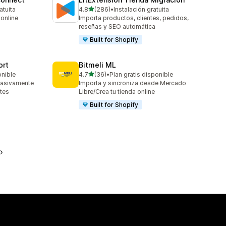
de 5 estrellas
atuita
4.8
(286)
•
Instalación gratuita
286 reseñas en total
online
Importa productos, clientes, pedidos,
reseñas y SEO automática
Built for Shopify
ort
Bitmeli ML
de 5 estrellas
onible
4.7
(36)
•
Plan gratis disponible
36 reseñas en total
masivamente
Importa y sincroniza desde Mercado
tes
Libre/Crea tu tienda online
Built for Shopify