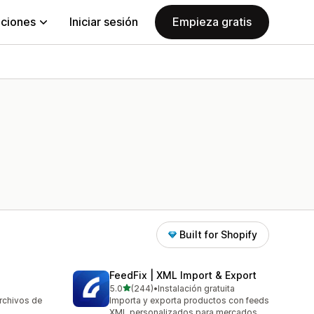
aciones
Iniciar sesión
Empieza gratis
Built for Shopify
FeedFix | XML Import & Export
de 5 estrellas
5.0
(244)
•
Instalación gratuita
244 reseñas en total
rchivos de
Importa y exporta productos con feeds
XML personalizados para mercados