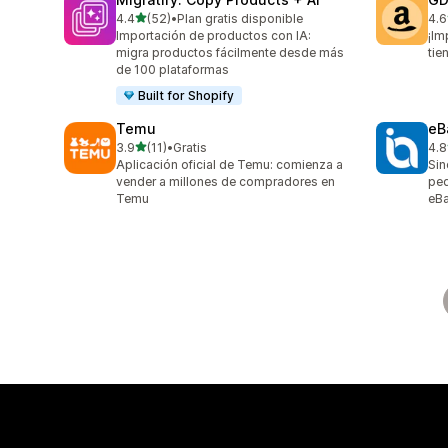
de 5 estrellas
4.4
(52)
•
Plan gratis disponible
4.6
52 reseñas en total
26 
Importación de productos con IA:
¡Im
migra productos fácilmente desde más
tie
de 100 plataformas
Built for Shopify
Temu
eB
de 5 estrellas
3.9
(11)
•
Gratis
4.8
11 reseñas en total
371
Aplicación oficial de Temu: comienza a
Sin
vender a millones de compradores en
ped
Temu
eB