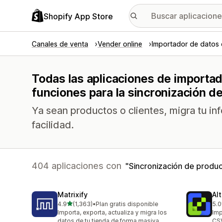
Shopify App Store
Canales de venta
Vender online
Importador de datos 
Todas las aplicaciones de importad
funciones para la sincronización d
Ya sean productos o clientes, migra tu i
facilidad.
404 aplicaciones con
Sincronización de produ
Matrixify
Al
de 5 estrellas
4.9
(1,363)
•
Plan gratis disponible
5.0
1363 reseñas en total
203
Importa, exporta, actualiza y migra los
Imp
datos de tu tienda de forma masiva
CSV