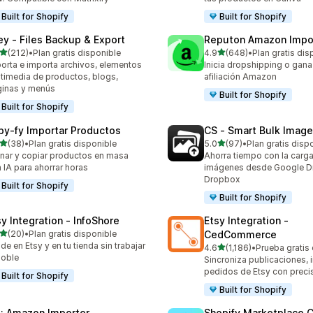
Built for Shopify
Built for Shopify
ley ‑ Files Backup & Export
Reputon Amazon Impo
de 5 estrellas
de 5 estrellas
(212)
•
Plan gratis disponible
4.9
(648)
•
Plan gratis dis
 reseñas en total
648 reseñas en total
orta e importa archivos, elementos
Inicia dropshipping o gana
timedia de productos, blogs,
afiliación Amazon
inas y menús
Built for Shopify
Built for Shopify
py‑fy Importar Productos
CS ‑ Smart Bulk Imag
de 5 estrellas
de 5 estrellas
(38)
•
Plan gratis disponible
5.0
(97)
•
Plan gratis disp
reseñas en total
97 reseñas en total
nar y copiar productos en masa
Ahorra tiempo con la carg
 IA para ahorrar horas
imágenes desde Google Dr
Dropbox
Built for Shopify
Built for Shopify
sy Integration ‑ InfoShore
Etsy Integration ‑
de 5 estrellas
(20)
•
Plan gratis disponible
CedCommerce
reseñas en total
de en Etsy y en tu tienda sin trabajar
de 5 estrellas
4.6
(1,186)
•
Prueba gratis
1186 reseñas en total
doble
Sincroniza publicaciones, i
pedidos de Etsy con preci
Built for Shopify
Built for Shopify
: Amazon Importer
Shopify Marketplace 