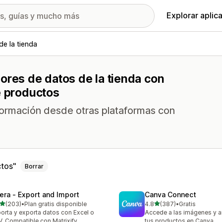
Explorar aplic
de la tienda
ores de datos de la tienda con
e productos
nformación desde otras plataformas con
ctos
Borrar
tera ‑ Export and Import
Canva Connect
de 5 estrellas
de 5 estrellas
(203)
•
Plan gratis disponible
4.8
(387)
•
Gratis
 reseñas en total
387 reseñas en total
orta y exporta datos con Excel o
Accede a las imágenes y a
. Compatible con Matrixify
tus productos en Canva