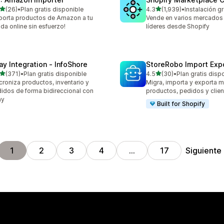
de 5 estrellas
de 5 estrellas
(26)
•
Plan gratis disponible
4.3
(1,939)
•
Instalación gr
reseñas en total
1939 reseñas en total
porta productos de Amazon a tu
Vende en varios mercados 
nda online sin esfuerzo!
líderes desde Shopify
ay Integration ‑ InfoShore
StoreRobo Import Exp
de 5 estrellas
de 5 estrellas
(371)
•
Plan gratis disponible
4.5
(30)
•
Plan gratis disp
 reseñas en total
30 reseñas en total
croniza productos, inventario y
Migra, importa y exporta 
idos de forma bidireccional con
productos, pedidos y clien
ay
Built for Shopify
Siguiente
1
2
3
4
…
17