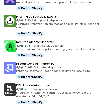
805 avis au total
Automatisez la sync d'inventaire pour produits existants ou no
Built for Shopify
Filey ‑ Files Backup & Export
étoile(s) sur 5
4,8
(212)
•
Forfait gratuit disponible
212 avis au total
Exportez et importez fichiers, médias de produits, blogs, pages et
menus
Built for Shopify
Reputon Amazon Importer
étoile(s) sur 5
4,9
(648)
•
Forfait gratuit disponible
648 avis au total
Lancez un dropshipping Amazon ou gagnez en affiliation Amazon
Built for Shopify
ProductUpload – Import IA
étoile(s) sur 5
4,8
(32)
•
Forfait gratuit disponible
32 avis au total
Import en lot avec IA : copiez des produits depuis tout site
Built for Shopify
DPL Square Integration
étoile(s) sur 5
4,9
(219)
•
Essai gratuit disponible
219 avis au total
Intégration et synchronisation fluides avec le PDV Square -
Assistance 24 h/24, 7 j/7
Built for Shopify