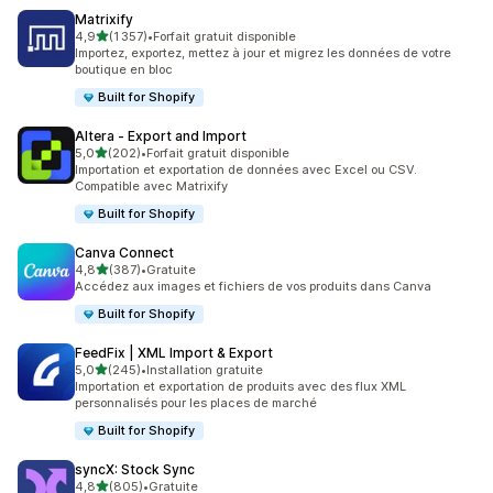
Matrixify
étoile(s) sur 5
4,9
(1 357)
•
Forfait gratuit disponible
1357 avis au total
Importez, exportez, mettez à jour et migrez les données de votre
boutique en bloc
Built for Shopify
Altera ‑ Export and Import
étoile(s) sur 5
5,0
(202)
•
Forfait gratuit disponible
202 avis au total
Importation et exportation de données avec Excel ou CSV.
Compatible avec Matrixify
Built for Shopify
Canva Connect
étoile(s) sur 5
4,8
(387)
•
Gratuite
387 avis au total
Accédez aux images et fichiers de vos produits dans Canva
Built for Shopify
FeedFix | XML Import & Export
étoile(s) sur 5
5,0
(245)
•
Installation gratuite
245 avis au total
Importation et exportation de produits avec des flux XML
personnalisés pour les places de marché
Built for Shopify
syncX: Stock Sync
étoile(s) sur 5
4,8
(805)
•
Gratuite