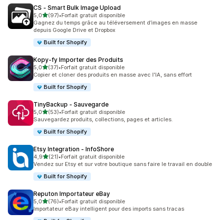
CS ‑ Smart Bulk Image Upload
étoile(s) sur 5
5,0
(97)
•
Forfait gratuit disponible
97 avis au total
Gagnez du temps grâce au téléversement d’images en masse
depuis Google Drive et Dropbox
Built for Shopify
Kopy‑fy Importer des Produits
étoile(s) sur 5
5,0
(37)
•
Forfait gratuit disponible
37 avis au total
Copier et cloner des produits en masse avec l'IA, sans effort
Built for Shopify
TinyBackup ‑ Sauvegarde
étoile(s) sur 5
5,0
(53)
•
Forfait gratuit disponible
53 avis au total
Sauvegardez produits, collections, pages et articles.
Built for Shopify
Etsy Integration ‑ InfoShore
étoile(s) sur 5
4,9
(21)
•
Forfait gratuit disponible
21 avis au total
Vendez sur Etsy et sur votre boutique sans faire le travail en double
Built for Shopify
Reputon Importateur eBay
étoile(s) sur 5
5,0
(76)
•
Forfait gratuit disponible
76 avis au total
Importateur eBay intelligent pour des imports sans tracas