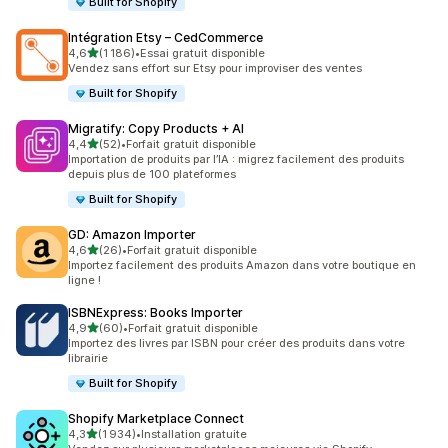
Built for Shopify
Intégration Etsy – CedCommerce
étoile(s) sur 5
4,6
(1 186)
•
Essai gratuit disponible
1186 avis au total
Vendez sans effort sur Etsy pour improviser des ventes
Built for Shopify
Migratify: Copy Products + AI
étoile(s) sur 5
4,4
(52)
•
Forfait gratuit disponible
52 avis au total
Importation de produits par l’IA : migrez facilement des produits
depuis plus de 100 plateformes
Built for Shopify
GD: Amazon Importer
étoile(s) sur 5
4,6
(26)
•
Forfait gratuit disponible
26 avis au total
Importez facilement des produits Amazon dans votre boutique en
ligne !
ISBNExpress: Books Importer
étoile(s) sur 5
4,9
(60)
•
Forfait gratuit disponible
60 avis au total
Importez des livres par ISBN pour créer des produits dans votre
librairie
Built for Shopify
Shopify Marketplace Connect
étoile(s) sur 5
4,3
(1 934)
•
Installation gratuite
1934 avis au total