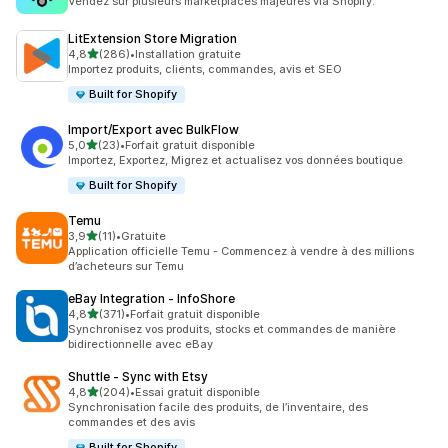
Vendez sur plusieurs marketplaces majeures via Shopify.
LitExtension Store Migration
étoile(s) sur 5
4,8
(286)
•
Installation gratuite
286 avis au total
Importez produits, clients, commandes, avis et SEO
Built for Shopify
Import/Export avec BulkFlow
étoile(s) sur 5
5,0
(23)
•
Forfait gratuit disponible
23 avis au total
Importez, Exportez, Migrez et actualisez vos données boutique
Built for Shopify
Temu
étoile(s) sur 5
3,9
(11)
•
Gratuite
11 avis au total
Application officielle Temu - Commencez à vendre à des millions
d’acheteurs sur Temu
eBay Integration ‑ InfoShore
étoile(s) sur 5
4,8
(371)
•
Forfait gratuit disponible
371 avis au total
Synchronisez vos produits, stocks et commandes de manière
bidirectionnelle avec eBay
Shuttle ‑ Sync with Etsy
étoile(s) sur 5
4,8
(204)
•
Essai gratuit disponible
204 avis au total
Synchronisation facile des produits, de l’inventaire, des
commandes et des avis
Built for Shopify