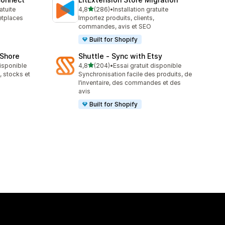
étoile(s) sur 5
atuite
4,8
(286)
•
Installation gratuite
286 avis au total
etplaces
Importez produits, clients,
commandes, avis et SEO
Built for Shopify
oShore
Shuttle ‑ Sync with Etsy
étoile(s) sur 5
disponible
4,8
(204)
•
Essai gratuit disponible
204 avis au total
 stocks et
Synchronisation facile des produits, de
l’inventaire, des commandes et des
avis
Built for Shopify