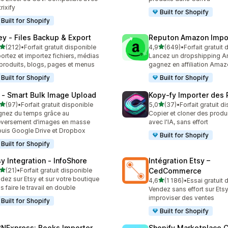
rixify
Built for Shopify
Built for Shopify
ley ‑ Files Backup & Export
Reputon Amazon Impo
étoile(s) sur 5
étoile(s) sur 5
(212)
•
Forfait gratuit disponible
4,9
(649)
•
Forfait gratuit
 avis au total
649 avis au total
ortez et importez fichiers, médias
Lancez un dropshipping 
produits, blogs, pages et menus
gagnez en affiliation Ama
Built for Shopify
Built for Shopify
 ‑ Smart Bulk Image Upload
Kopy‑fy Importer des 
étoile(s) sur 5
étoile(s) sur 5
(97)
•
Forfait gratuit disponible
5,0
(37)
•
Forfait gratuit d
avis au total
37 avis au total
nez du temps grâce au
Copier et cloner des produ
éversement d’images en masse
avec l'IA, sans effort
uis Google Drive et Dropbox
Built for Shopify
Built for Shopify
sy Integration ‑ InfoShore
Intégration Etsy –
étoile(s) sur 5
(21)
•
Forfait gratuit disponible
CedCommerce
avis au total
dez sur Etsy et sur votre boutique
étoile(s) sur 5
4,6
(1 186)
•
Essai gratuit 
1186 avis au total
s faire le travail en double
Vendez sans effort sur Ets
improviser des ventes
Built for Shopify
Built for Shopify
BNExpress: Books Importer
Shopify Marketplace 