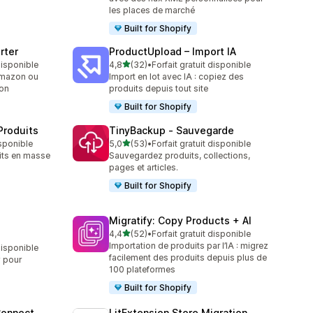
les places de marché
Built for Shopify
rter
ProductUpload – Import IA
étoile(s) sur 5
 disponible
4,8
(32)
•
Forfait gratuit disponible
32 avis au total
Amazon ou
Import en lot avec IA : copiez des
zon
produits depuis tout site
Built for Shopify
Produits
TinyBackup ‑ Sauvegarde
étoile(s) sur 5
isponible
5,0
(53)
•
Forfait gratuit disponible
53 avis au total
its en masse
Sauvegardez produits, collections,
pages et articles.
Built for Shopify
Migratify: Copy Products + AI
étoile(s) sur 5
4,4
(52)
•
Forfait gratuit disponible
52 avis au total
Importation de produits par l’IA : migrez
disponible
facilement des produits depuis plus de
y pour
100 plateformes
Built for Shopify
Connect
LitExtension Store Migration