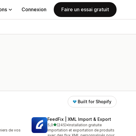
ions
Connexion
Faire un essai gratuit
Built for Shopify
FeedFix | XML Import & Export
étoile(s) sur 5
5,0
(245)
•
Installation gratuite
245 avis au total
hiers de vos
Importation et exportation de produits
avec des flux XML personnalisés pour