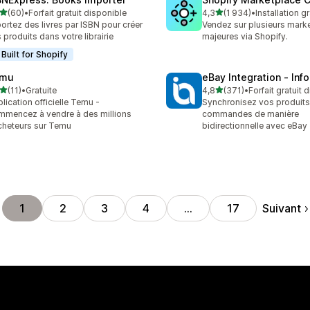
étoile(s) sur 5
étoile(s) sur 5
(60)
•
Forfait gratuit disponible
4,3
(1 934)
•
Installation gr
avis au total
1934 avis au total
ortez des livres par ISBN pour créer
Vendez sur plusieurs mark
 produits dans votre librairie
majeures via Shopify.
Built for Shopify
mu
eBay Integration ‑ Inf
étoile(s) sur 5
étoile(s) sur 5
(11)
•
Gratuite
4,8
(371)
•
Forfait gratuit 
avis au total
371 avis au total
lication officielle Temu -
Synchronisez vos produits,
mencez à vendre à des millions
commandes de manière
cheteurs sur Temu
bidirectionnelle avec eBay
Suivant
1
2
3
4
…
17