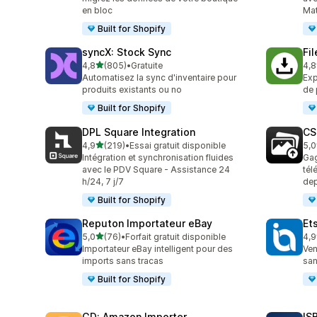
en bloc
Mat
Built for Shopify
syncX: Stock Sync
Fi
étoile(s) sur 5
4,8
(805)
•
Gratuite
4,8
805 avis au total
212
Automatisez la sync d'inventaire pour
Exp
produits existants ou no
de 
Built for Shopify
DPL Square Integration
CS
étoile(s) sur 5
4,9
(219)
•
Essai gratuit disponible
5,0
219 avis au total
97 
Intégration et synchronisation fluides
Gag
avec le PDV Square - Assistance 24
tél
h/24, 7 j/7
dep
Built for Shopify
Reputon Importateur eBay
Et
étoile(s) sur 5
5,0
(76)
•
Forfait gratuit disponible
4,9
76 avis au total
21 
Importateur eBay intelligent pour des
Ven
imports sans tracas
san
Built for Shopify
GD: Amazon Importer
IS