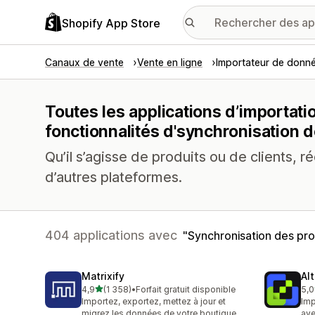
Shopify App Store
Canaux de vente
Vente en ligne
Importateur de donn
Toutes les applications d’importa
fonctionnalités d'synchronisation 
Qu’il s’agisse de produits ou de clients, 
d’autres plateformes.
404 applications avec
Synchronisation des pro
Matrixify
Al
étoile(s) sur 5
4,9
(1 358)
•
Forfait gratuit disponible
5,0
1358 avis au total
202
Importez, exportez, mettez à jour et
Imp
migrez les données de votre boutique
ave