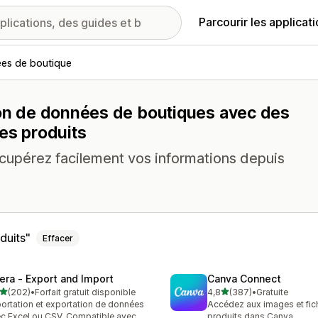
Parcourir les applicat
ées de boutique
tion de données de boutiques avec des
des produits
récupérez facilement vos informations depuis
duits
Effacer
tera ‑ Export and Import
Canva Connect
étoile(s) sur 5
étoile(s) sur 5
(202)
•
Forfait gratuit disponible
4,8
(387)
•
Gratuite
 avis au total
387 avis au total
ortation et exportation de données
Accédez aux images et fic
c Excel ou CSV. Compatible avec
produits dans Canva