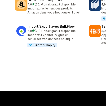
étoile(s) sur 5
4,6
(26)
•
Forfait gratuit disponible
4,9
26 avis au total
60 
Importez facilement des produits
Imp
Amazon dans votre boutique en ligne !
des
Import/Export avec BulkFlow
Te
étoile(s) sur 5
5,0
(23)
•
Forfait gratuit disponible
3,9
23 avis au total
11 
Importez, Exportez, Migrez et
App
actualisez vos données boutique
Com
d’a
Built for Shopify